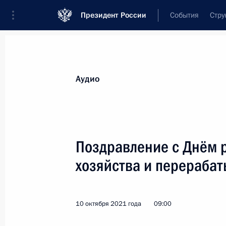
Президент России
События
Стру
Видеозаписи
Фотографии
Аудиозапи
Все материалы
Выступления
Совещан
Аудио
Показа
Поздравление с Днём 
хозяйства и перераб
Встреча с депутатами
Государственной Думы
10 октября 2021 года
09:00
восьмого созыва