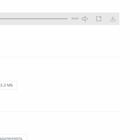
12 октября 2021 года
Аудио, 7 мин.
00:00
3.3 МБ
Поздравление с Днём работника
сельского хозяйства
и перерабатывающей
промышленности
10 октября 2021 года
Аудио, 3 мин.
ышленность