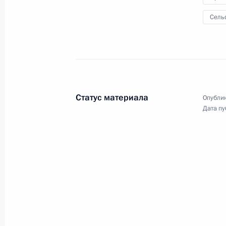
Глава государства в режиме
Сель
видеоконференции провёл
совещание по вопросам научно-
технического обеспечения
развития агропромышленного
комплекса.
Статус материала
Опублик
Дата пу
Совещание по вопросам
развития энергетики
6 октября 2021 года
Аудио, 13 мин.
Владимир Путин в режиме
видеоконференции провёл