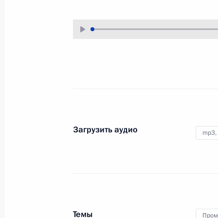
12 октября 2021 года
Аудио, 22 мин.
В Георгиевском зале Большого
Кремлёвского дворца состоялась
встреча Владимира Путина
с депутатами Государственной
Думы Федерального Собрания
Российской Федерации восьмого
созыва.
Загрузить аудио
mp3,
Совещание о научно-
техническом обеспечении
развития АПК
Темы
11 октября 2021 года
Аудио, 1 ч.
Пром