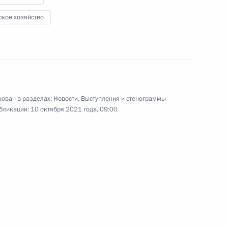
ское хозяйство
ован в разделах:
Новости
,
Выступления и стенограммы
бликации:
10 октября 2021 года, 09:00
Совещание с членами
Правительства
5 октября 2021 года
Аудио, 1 ч.
Президент в режиме
видеоконференции провёл