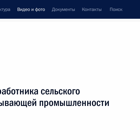
ктура
Видео и фото
Документы
Контакты
Поиск
си
ия, встречи
Встречи со СМИ
октябрь, 2021
ть следующие материалы
работника сельского
атывающей промышленности
Обращение к участникам 15-й
сессии Конференции сторон
Конвенции ООН
о биоразнообразии