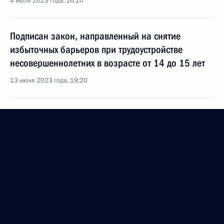
4 июля 2023 года, 16:10
Подписан закон, направленный на снятие
избыточных барьеров при трудоустройстве
несовершеннолетних в возрасте от 14 до 15 лет
13 июня 2023 года, 19:20
Совещание по экономическим вопросам
11 апреля 2023 года, 17:30
Подписан закон об увеличении до 2 миллионов
рублей страховой выплаты при смерти
на производстве
3 апреля 2023 года, 11:45