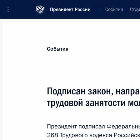
Президент России
События
Стру
Материалы по выбранной теме
События
Рынок труда,
415 результатов
Подписан закон, напр
Показа
трудовой занятости м
Заседание Национального совета 
квалификациям
Президент подписал Федеральны
268 Трудового кодекса Российс
25 апреля 2025 года, 18:00