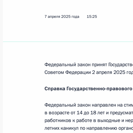
7 апреля 2025 года
15:25
Подписан закон, направленный на
гарантий, предоставляемых членам
специальной военной операции
7 апреля 2025 года, 15:30
Федеральный закон принят Государств
Советом Федерации 2 апреля 2025 год
Подписан закон, направленный на
занятости молодёжи
Справка Государственно-правового
7 апреля 2025 года, 15:25
Федеральный закон направлен на сти
в возрасте от 14 до 18 лет и предусм
работников к работе в выходные и не
Заседание Национального совета 
летних каникул по направлению орган
квалификациям