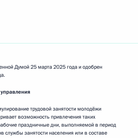
 расширение трудовых
 семей участников
енной Думой 25 марта 2025 года и одобрен
а.
 стимулирование трудовой
 управления
мулирование трудовой занятости молодёжи
атривает возможность привлечения таких
рабочие праздничные дни, выполняемой в период
по профессиональным
ов службы занятости населения или в составе