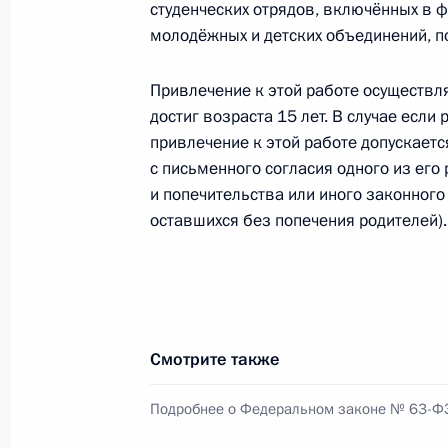
студенческих отрядов, включённых в 
3 апреля 2025 года, 18:00
молодёжных и детских объединений, п
Привлечение к этой работе осуществля
достиг возраста 15 лет. В случае если
Заседание Национального совета 
привлечение к этой работе допускается
квалификациям
с письменного согласия одного из его 
19 марта 2025 года, 18:00
и попечительства или иного законного 
оставшихся без попечения родителей).
Заседание Комиссии по делам вет
19 марта 2025 года, 17:00
Смотрите также
Заседание Национального совета 
Подробнее о Федеральном законе № 63-Ф
по профессиональным квалификац