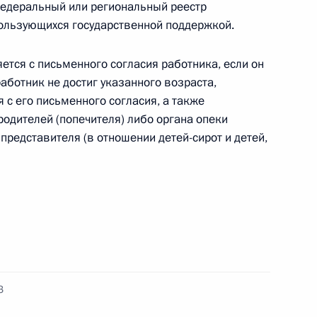
федеральный или региональный реестр
ользующихся государственной поддержкой.
ется с письменного согласия работника, если он
 работник не достиг указанного возраста,
по профессиональным
 с его письменного согласия, а также
родителей (попечителя) либо органа опеки
представителя (в отношении детей-сирот и детей,
еранов
при Президенте
З
иям