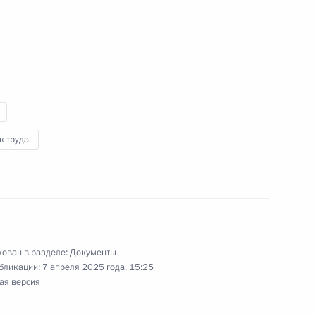
мет федерального
людением трудового
 проводящих специальную
к труда
ния, уточняющие правовой
ован в разделе:
Документы
бликации:
7 апреля 2025 года, 15:25
ая версия