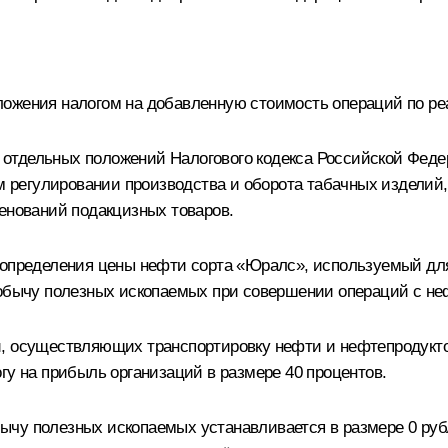
ожения налогом на добавленную стоимость операций по ре
отдельных положений Налогового кодекса Российской Феде
ном регулировании производства и оборота табачных издели
менований подакцизных товаров.
 определения цены нефти сорта «Юралс», используемый для
 добычу полезных ископаемых при совершении операций с н
й, осуществляющих транспортировку нефти и нефтепродукто
гу на прибыль организаций в размере 40 процентов.
добычу полезных ископаемых устанавливается в размере 0 ру