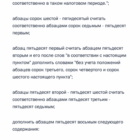
соответственно в таком налоговом периоде.";
абзацы сорок шестой - пятидесятый считать
соответственно абзацами сорок седьмым - пятьдесят
первым;
абзац пятьдесят первый считать абзацем пятьдесят
вторым и его после слов "в соответствии с настоящим
пунктом" дополнить словами "без учета положений
абзацев сорок третьего, сорок четвертого и сорок
шестого настоящего пункта";
абзацы пятьдесят второй - пятьдесят шестой считать
соответственно абзацами пятьдесят третьим -
пятьдесят седьмым;
дополнить абзацем пятьдесят восьмым следующего
содержания: