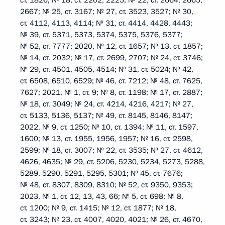
ст. 1826; № 18, ст. 2202, 2225; № 22, ст. 2664, 2665,
2667; № 25, ст. 3167; № 27, ст. 3523, 3527; № 30,
ст. 4112, 4113, 4114; № 31, ст. 4414, 4428, 4443;
№ 39, ст. 5371, 5373, 5374, 5375, 5376, 5377;
№ 52, ст. 7777; 2020, № 12, ст. 1657; № 13, ст. 1857;
№ 14, ст. 2032; № 17, ст. 2699, 2707; № 24, ст. 3746;
№ 29, ст. 4501, 4505, 4514; № 31, ст. 5024; № 42,
ст. 6508, 6510, 6529; № 46, ст. 7212; № 48, ст. 7625,
7627; 2021, № 1, ст. 9; № 8, ст. 1198; № 17, ст. 2887;
№ 18, ст. 3049; № 24, ст. 4214, 4216, 4217; № 27,
ст. 5133, 5136, 5137; № 49, ст. 8145, 8146, 8147;
2022, № 9, ст. 1250; № 10, ст. 1394; № 11, ст. 1597,
1600; № 13, ст. 1955, 1956, 1957; № 16, ст. 2598,
2599; № 18, ст. 3007; № 22, ст. 3535; № 27, ст. 4612,
4626, 4635; № 29, ст. 5206, 5230, 5234, 5273, 5288,
5289, 5290, 5291, 5295, 5301; № 45, ст. 7676;
№ 48, ст. 8307, 8309, 8310; № 52, ст. 9350, 9353;
2023, № 1, ст. 12, 13, 43, 66; № 5, ст. 698; № 8,
ст. 1200; № 9, ст. 1415; № 12, ст. 1877; № 18,
ст. 3243; № 23, ст. 4007, 4020, 4021; № 26, ст. 4670,