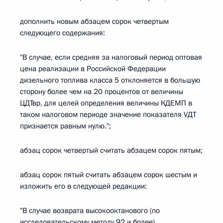
дополнить новым абзацем сорок четвертым
следующего содержания:
"В случае, если средняя за налоговый период оптовая
цена реализации в Российской Федерации
дизельного топлива класса 5 отклоняется в большую
сторону более чем на 20 процентов от величины
ЦДТвр, для целей определения величины КДЕМП в
таком налоговом периоде значение показателя VДТ
признается равным нулю.";
абзац сорок четвертый считать абзацем сорок пятым;
абзац сорок пятый считать абзацем сорок шестым и
изложить его в следующей редакции:
"В случае возврата высокооктанового (по
исследовательскому методу 92 и более)