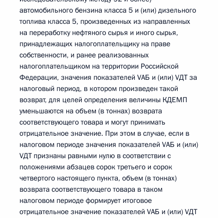
автомобильного бензина класса 5 и (или) дизельного
топлива класса 5, произведенных из направленных
на переработку нефтяного сырья и иного сырья,
принадлежащих налогоплательщику на праве
собственности, и ранее реализованных
налогоплательщиком на территории Российской
Федерации, значения показателей VАБ и (или) VДТ за
налоговый период, в котором произведен такой
возврат, для целей определения величины КДЕМП
уменьшаются на объем (в тоннах) возврата
соответствующего товара и могут принимать
отрицательное значение. При этом в случае, если в
налоговом периоде значения показателей VАБ и (или)
VДТ признаны равными нулю в соответствии с
положениями абзацев сорок третьего и сорок
четвертого настоящего пункта, объем (в тоннах)
возврата соответствующего товара в таком
налоговом периоде формирует итоговое
отрицательное значение показателей VАБ и (или) VДТ