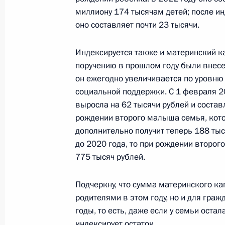
миллиону 174 тысячам детей; после ин
оно составляет почти 23 тысячи.
Усовершенствована система оплаты
29 декабря 2022 года, 17:15
Индексируется также и материнский к
поручению в прошлом году были внесе
он ежегодно увеличивается по уровню
В Налоговый кодекс внесены изме
социальной поддержки. С 1 февраля 2
с предоставлением в электронном в
выросла на 62 тысячи рублей и состав
аккредитации образовательной де
рождении второго малыша семья, кото
иностранных дипломов
дополнительно получит теперь 188 ты
до 2020 года, то при рождении второг
29 декабря 2022 года, 16:50
775 тысяч рублей.
Подчеркну, что сумма материнского кап
Подписан закон о ратификации До
родителями в этом году, но и для гра
и Белоруссией об общих принципа
годы, то есть, даже если у семьи оста
по косвенным налогам
индексирует остаток.