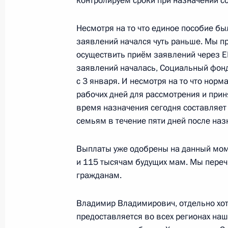
контролируем сроки при назначении с
отдельных положений законодатель
в области регулирования отношени
Несмотря на то что единое пособие бы
единого налогового счёта
заявлений начался чуть раньше. Мы 
28 декабря 2022 года, 13:50
осуществить приём заявлений через ЕП
заявлений началась, Социальный фонд
с 3 января. И несмотря на то что норм
Подписан закон, регулирующий на
рабочих дней для рассмотрения и при
новых субъектов России
время назначения сегодня составляет
семьям в течение пяти дней после на
28 декабря 2022 года, 13:45
Выплаты уже одобрены на данный мом
и 115 тысячам будущих мам. Мы пере
Подписан закон, расширяющий по
гражданам.
налоговой службы
Владимир Владимирович, отдельно хот
28 декабря 2022 года, 13:15
предоставляется во всех регионах на