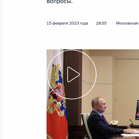
вопросы.
28 февраля 2023 года, 18:10
15 февраля 2023 года
18:55
Московская 
Президент подписал закон о приос
соглашения между Россией и Латви
налогообложения и о предотвращен
налогов
28 февраля 2023 года, 18:05
Внесены изменения в часть вторую
23 февраля 2023 года, 19:00
В Налоговый кодекс внесены измен