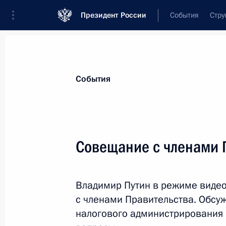
Президент России
События
Стру
Материалы по выбранной теме
События
Налоги,
782 результата
Совещание с членами 
Показа
Владимир Путин в режиме виде
Подписан закон о денонсации сог
с членами Правительства. Обсу
и Латвией об избежании двойного
налогового администрирования в
и о предотвращении уклонения от 