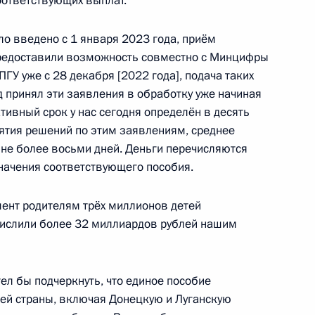
оответствующих выплат.
ства о налогах и сборах
й, связанных с применением
ло введено с 1 января 2023 года, приём
предоставили возможность совместно с Минцифры
ГУ уже с 28 декабря [2022 года], подача таких
 принял эти заявления в обработку уже начиная
ативный срок у нас сегодня определён в десять
логообложение на территории
нятия решений по этим заявлениям, среднее
 не более восьми дней. Деньги перечисляются
значения соответствующего пособия.
ент родителям трёх миллионов детей
числили более 32 миллиардов рублей нашим
лномочия Федеральной
ел бы подчеркнуть, что единое пособие
шей страны, включая Донецкую и Луганскую