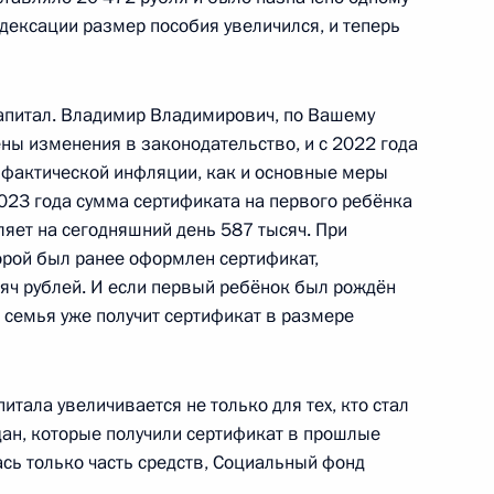
дексации размер пособия увеличился, и теперь
 нотариальных действий
апитал. Владимир Владимирович, по Вашему
ны изменения в законодательство, и с 2022 года
 фактической инфляции, как и основные меры
нения, связанные
023 года сумма сертификата на первого ребёнка
иде услуг по государственной
ляет на сегодняшний день 587 тысяч. При
ятельности и признанию
рой был ранее оформлен сертификат,
сяч рублей. И если первый ребёнок был рождён
о семья уже получит сертификат в размере
итала увеличивается не только для тех, кто стал
говора между Россией
ждан, которые получили сертификат в прошлые
х налогообложения
лась только часть средств, Социальный фонд