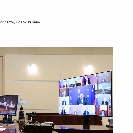
область, Ново-Огарёво
тановлении действия
ей об избежании двойного
ии уклонения от уплаты
 Налогового кодекса
ения в части установления