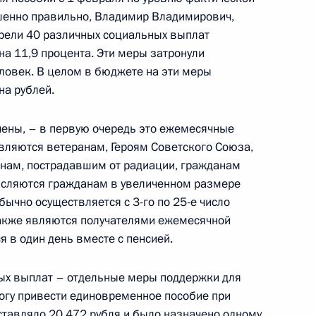
шенно правильно, Владимир Владимирович,
 193 части второй
трели 40 различных социальных выплат
на 11,9 процента. Эти меры затронули
ловек. В целом в бюджете на эти меры
на рублей.
ены, – в первую очередь это ежемесячные
асти второй Налогового
вляются ветеранам, Героям Советского Союза,
анам, пострадавшим от радиации, гражданам
числяются гражданам в увеличенном размере
бычно осуществляется с 3-го по 25-е число
также являются получателями ежемесячной
 в один день вместе с пенсией.
вобождены от уплаты НДС при
ых выплат – отдельные меры поддержки для
могу привести единовременное пособие при
ставляло 20 472 рубля и было назначено одному