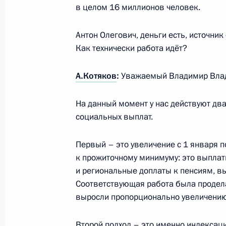
в целом 16 миллионов человек.
Совещание с членами Правительст
15 февраля 2023 года, 18:55
Антон Олегович, деньги есть, источни
Как технически работа идёт?
А.Котяков
:
Уважаемый Владимир Вла
Упрощён порядок декларирования 
и муниципальных депутатов
На данный момент у нас действуют дв
6 февраля 2023 года, 11:10
социальных выплат.
Первый – это увеличение с 1 января 
Применение нулевой ставки НДС в 
к прожиточному минимуму: это выпла
пассажиров пригородным железно
и региональные доплаты к пенсиям, в
продлено до 31 декабря 2034 года
Соответствующая работа была продела
выросли пропорционально увеличению
27 января 2023 года, 10:25
Второй подход – это именно индексац