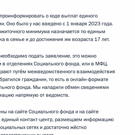
 проинформировать о ходе выплат единого
. Оно было у нас введено с 1 января 2023 года.
рожиточного минимума назначается по единым
ционных счетов сохранят
 в семье и до достижения им возраста 17 лет.
иях санкций
 необходимо подать заявление, это можно
ли в отделениях Социального фонда, или в МФЦ.
ирают путём межведомственного взаимодействия
обратился гражданин, то есть в онлайн-формате
те по НДПИ при добыче олова
ального фонда. Мы наладили обмен сведениями
рмацию напрямую от ведомств.
ы на сайте Социального фонда и на сайте
з единый контакт-центр, размещаем информацию
оциальных сетях и достаточно жёстко
 совершенствование