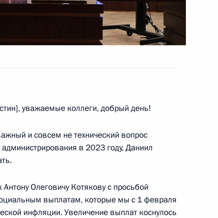
переоформление
е оборота охотничьего
ения в части
тин], уважаемые коллеги, добрый день!
понентных комплексных руд
 важный и совсем не технический вопрос
 администрирования в 2023 году, Даниил
ть.
а внесены изменения
к Антону Олеговичу Котякову с просьбой
 социальным выплатам, которые мы с 1 февраля
ческой инфляции. Увеличение выплат коснулось