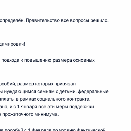
ва
к определён, Правительство все вопросы решило.
димирович!
доходов для региональных
а подхода к повышению размера основных
пособий, размер которых привязан
отношении услуг по перевозке
ты нуждающимся семьям с детьми, федеральные
дорожным транспортом
ыплаты в рамках социального контракта.
на, и с 1 января все эти меры поддержки
 прожиточного минимума.
ия пособий с 1 февраля по уровню фактической