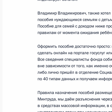
29 декабря 2022 года, 15:55
Владимир Владимирович, также хотел
пособия нуждающимся семьям с детьми
Пособие для семей с доходом ниже п
Владельцы индивидуальных инвести
правилам от момента ожидания ребёнка
право на налоговый вычет в услов
28 декабря 2022 года, 14:20
Оформить пособие достаточно просто:
сделать онлайн на портале госуслуг и
Все сведения специалисты фонда соб
вне зависимости от того, как именно 
Подписан закон о налоговом выче
либо лично пришёл в отделение Соци
на Дальнем Востоке
по 40 типам данных и получаем инфо
28 декабря 2022 года, 13:55
Правила назначения пособий размещен
Минтруда, мы даём разъяснения чере
в средствах массовой информации, в с
Подписан закон, направленный на