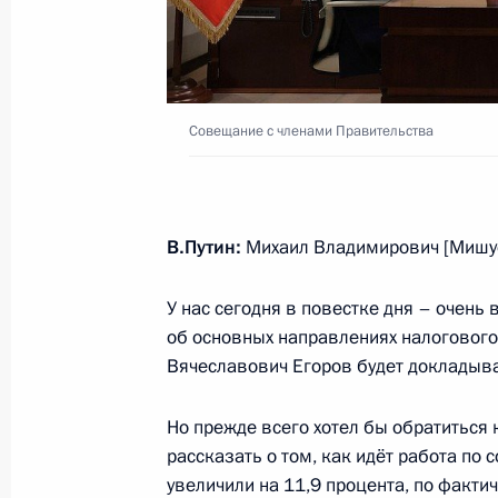
размера госпошлины за выдачу и 
разрешительных документов в сфер
и иного оружия
17 февраля 2023 года, 15:15
Совещание с членами Правительства
В Налоговый кодекс внесены измен
В.Путин:
Михаил Владимирович [Мишус
налогообложения добычи многоком
17 февраля 2023 года, 14:55
У нас сегодня в повестке дня – очень
об основных направлениях налогового
Вячеславович Егоров будет докладыва
В часть вторую Налогового кодекс
Но прежде всего хотел бы обратиться 
17 февраля 2023 года, 14:20
рассказать о том, как идёт работа по
увеличили на 11,9 процента, по факти