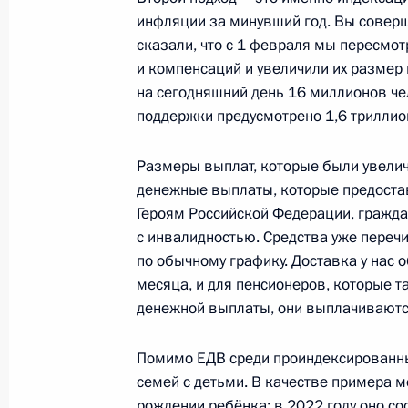
инфляции за минувший год. Вы совер
Внесены изменения в статьи 181 и
сказали, что с 1 февраля мы пересмо
Налогового кодекса
и компенсаций и увеличили их размер 
на сегодняшний день 16 миллионов че
27 января 2023 года, 10:00
поддержки предусмотрено 1,6 триллио
Размеры выплат, которые были увелич
Внесено изменение в статью 217 ч
денежные выплаты, которые предоста
кодекса
Героям Российской Федерации, гражд
29 декабря 2022 года, 19:50
с инвалидностью. Средства уже пере
по обычному графику. Доставка у нас о
месяца, и для пенсионеров, которые 
денежной выплаты, они выплачиваются
«Гознак» и аффинажные заводы ос
продаже драгметаллов физлицам
Помимо ЕДВ среди проиндексированн
29 декабря 2022 года, 17:55
семей с детьми. В качестве примера 
рождении ребёнка: в 2022 году оно со