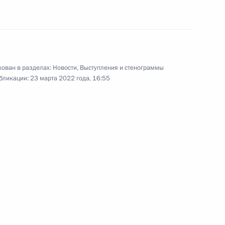
онного совета
и комиссии Госсовета
»
ован в разделах:
Новости
,
Выступления и стенограммы
бликации:
23 марта 2022 года, 16:55
оссовета по направлению
 транспорту и развитию
ва