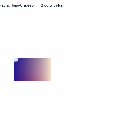
ласть, Ново-Огарёво
3 фотографии
обеспечение устойчивого
комплекса и поддержку
него санкционного давления
направлению «Инвестиции»
ышленного