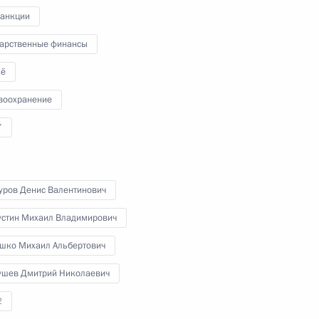
санкции
дарственные финансы
ё
 упрощение условий
воохранение
 международных компаний
ративных районах
7
рского края
уров Денис Валентинович
стин Михаил Владимирович
 снижение административной
шко Михаил Альбертович
ванные НКО, малый и средний
ушев Дмитрий Николаевич
2