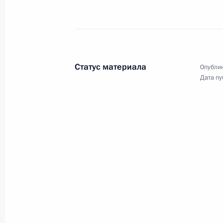
Совместное заседание Координаци
по промышленности Минпромторга 
по направлению «Промышленность
Статус материала
Опублик
25 марта 2022 года, 13:30
Дата пу
Совместное заседание комиссии Г
«Транспорт» и Комитета Госдумы по
транспортной инфраструктуры
23 марта 2022 года, 18:00
Совещание с членами Правительст