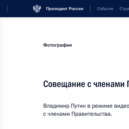
Президент России
События
Стру
Материалы по выбранной теме
Фотографии
Поддержка предпринимательства,
4
Совещание с членами 
Показа
Владимир Путин в режиме виде
Подписан закон, упрощающий досту
с членами Правительства.
и среднего предпринимательства к
и некоторых других видов юридичес