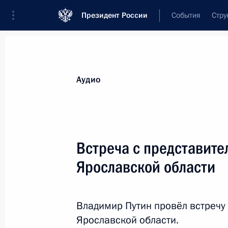
Президент России
События
Стру
Видеозаписи
Фотографии
Аудиозапи
Все материалы
Выступления
Совещан
Аудио
Показа
Встреча с представите
Ярославской области
Совещание по вопросам
ликвидации последствий
Владимир Путин провёл встречу
пожаров в Сибири
Ярославской области.