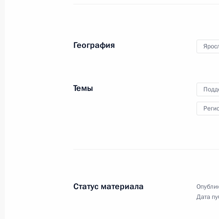
26 апреля 2017 года
Аудио, 21 мин.
Владимир Путин провёл
География
Ярос
совещание с членами
Правительства. Основная тема
обсуждения – импортозамещение
в промышленности и сельском
Темы
Подд
хозяйстве. Обсуждалась также
подготовка к летнему отдыху детей,
Реги
работа над законопроектом
об ответственном обращении
с животными и реализация
программы реконструкции
сельских домов культуры.
Статус материала
Опублик
Дата пу
Заседание Военно-