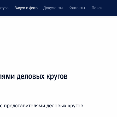
ктура
Видео и фото
Документы
Контакты
Поиск
си
ия, встречи
Встречи со СМИ
май, 2017
ть следующие материалы
лями деловых кругов
Заседание Совета
Безопасности
 с представителями деловых кругов