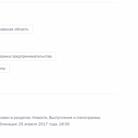
25 апреля 2017 года
Аудио, 2 ч.
лавская область
ержка предпринимательства
оны
ован в разделах:
Новости
,
Выступления и стенограммы
бликации:
25 апреля 2017 года, 18:30
Встреча с членами Совета