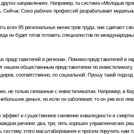
 в других направлениях. Например, та система «Молодые пр
сь. Сейчас Союз рабочих профессий разрабатывает модельн
ить всех 85 региональных министров труда, они сделают сво
когда он будет готов готовить специалистов по международн
 представителей в регионах. Помимо представителей в окр
дет нашим общественным представителем по инвестклимату, 
идеров, соответственно, по социальной. Прошу такой подход
ики, не только связанные с инвестклиматом. Например, в К
ебольшие деньги, но если он заболевает, то он уже все лек
й эффект и существенное снижение инвалидности и смертно
в каждом регионе: два, три, пять хороших управленческих 
ать систему этого масштабирования и просим поручить нам