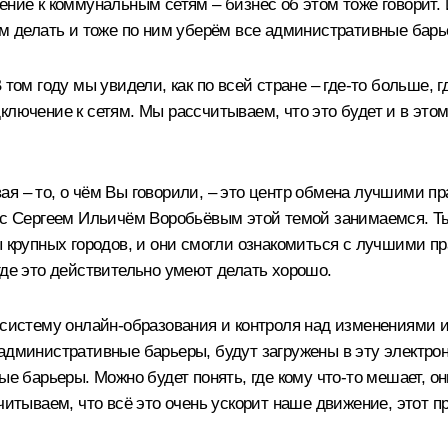
чение к коммунальным сетям – бизнес об этом тоже говорит
ем делать и тоже по ним уберём все административные барь
 том году мы увидели, как по всей стране – где‑то больше,
лючение к сетям. Мы рассчитываем, что это будет и в этом
я – то, о чём Вы говорили, – это центр обмена лучшими пра
, с Сергеем Ильичём Воробьёвым этой темой занимаемся. Ты
ы крупных городов, и они смогли ознакомиться с лучшими п
где это действительно умеют делать хорошо.
 систему онлайн-образования и контроля над изменениями 
административные барьеры, будут загружены в эту электронн
ые барьеры. Можно будет понять, где кому что‑то мешает, он
читываем, что всё это очень ускорит наше движение, этот п