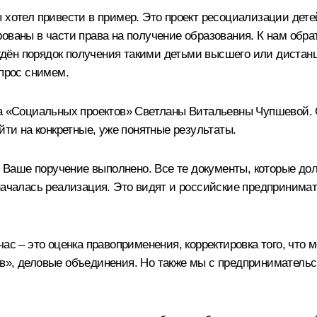
 хотел привести в пример. Это проект ресоциализации детей
ованы в части права на получение образования. К нам обр
ён порядок получения такими детьми высшего или дистанци
опрос снимем.
а «Социальных проектов» Светланы Витальевны Чупшевой. О
йти на конкретные, уже понятные результаты.
Ваше поручение выполнено. Все те документы, которые дол
началась реализация. Это видят и российские предпринимат
с – это оценка правоприменения, корректировка того, что мо
в», деловые объединения. Но также мы с предпринимательс