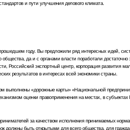
стандартов и пути улучшения делового климата.
в прошедшем году. Вы предложили ряд интересных идей, сис
го общества, да и с органами власти поработали достаточ
и, Российский экспортный центр, корпорация развития мало
ских результатов в интересах всей экономики страны.
лом выполнены «дорожные карты» «Национальной предприни
ханизмом оценки правоприменения на местах, в субъектах 
дпринимателей за качеством исполнения принимаемых нормат
ок должны быть открытыми для всего общества, для граждан