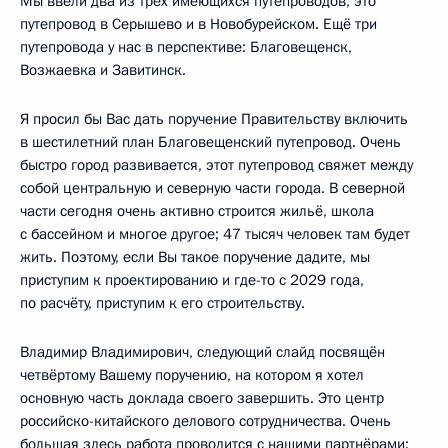
Мы ввели два из трёх имеющихся путепроводов, это
путепровод в Серышево и в Новобурейском. Ещё три
путепровода у нас в перспективе: Благовещенск,
Возжаевка и Завитинск.
Я просил бы Вас дать поручение Правительству включить
в шестилетний план Благовещенский путепровод. Очень
быстро город развивается, этот путепровод свяжет между
собой центральную и северную части города. В северной
части сегодня очень активно строится жильё, школа
с бассейном и многое другое; 47 тысяч человек там будет
жить. Поэтому, если Вы такое поручение дадите, мы
приступим к проектированию и где-то с 2029 года,
по расчёту, приступим к его строительству.
Владимир Владимирович, следующий слайд посвящён
четвёртому Вашему поручению, на котором я хотел
основную часть доклада своего завершить. Это центр
российско-китайского делового сотрудничества. Очень
большая здесь работа проводится с нашими партнёрами: