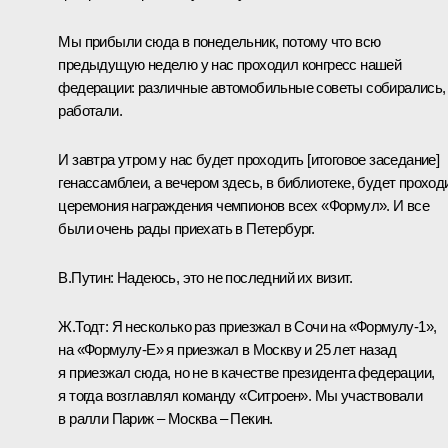
Мы прибыли сюда в понедельник, потому что всю
предыдущую неделю у нас проходил конгресс нашей
федерации: различные автомобильные советы собирались,
работали.
И завтра утром у нас будет проходить [итоговое заседание]
генассамблеи, а вечером здесь, в библиотеке, будет проход
церемония награждения чемпионов всех «Формул». И все
были очень рады приехать в Петербург.
В.Путин:
Надеюсь, это не последний их визит.
Ж.Тодт:
Я несколько раз приезжал в Сочи на «Формулу‑1»,
на «Формулу‑Е» я приезжал в Москву и 25 лет назад
я приезжал сюда, но не в качестве президента федерации,
я тогда возглавлял команду «Ситроен». Мы участвовали
в ралли Париж – Москва – Пекин.