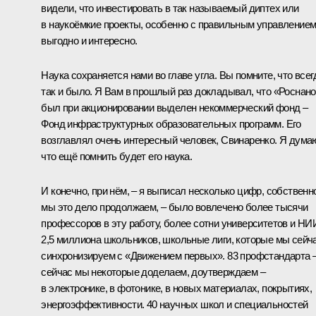
видели, что инвестировать в так называемый диптех или
в наукоёмкие проекты, особенно с правильным управлением
выгодно и интересно.
Наука сохраняется нами во главе угла. Вы помните, что всег
так и было. Я Вам в прошлый раз докладывал, что «Роснан
был при акционировании выделен некоммерческий фонд –
Фонд инфраструктурных образовательных программ. Его
возглавлял очень интересный человек, Свинаренко. Я дума
что ещё помнить будет его наука.
И конечно, при нём, – я выписал несколько цифр, собственн
мы это дело продолжаем, – было вовлечено более тысячи
профессоров в эту работу, более сотни университетов и НИ
2,5 миллиона школьников, школьные лиги, которые мы сейч
синхронизируем с «Движением первых». 83 профстандарта 
сейчас мы некоторые доделаем, доутверждаем –
в электронике, в фотонике, в новых материалах, покрытиях,
энергоэффективности. 40 научных школ и специальностей