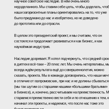
научное советское наследие. В нём очень много
недоделанного. Мы ставим себе цель, чтобы доделать, что
наши загоризонтные планы ориентировались на то, что уже
было придумано до нас и изобретено, но не доведено
до прототипа или до отрасли.
В целом это президентский проект, и мы считаем, что он
состоялся и продолжает развиваться и как бизнес, и как
наукоёмкая индустрия.
Наследие дозревает. Я хотел подчеркнуть, что средний срок
в диптехе всё-таки – 20 плюс лет. Мы очень нетерпеливы, м
всегда ждём результата ещё до совершеннолетия, можно
сказать, проекта. Мы в команде договорились, что наши меч
в отличие от газпромовских, при нас и не должны сбываться
(мы так шутим со старшими нашими «большими братьями»
в бизнесе), и, конечно, рассчитываем на преемственность. 
стараемся преемственно вести себя и по отношению к тем, к
начинал эти проекты, и надеемся, что после нас тоже это
будет развиваться.