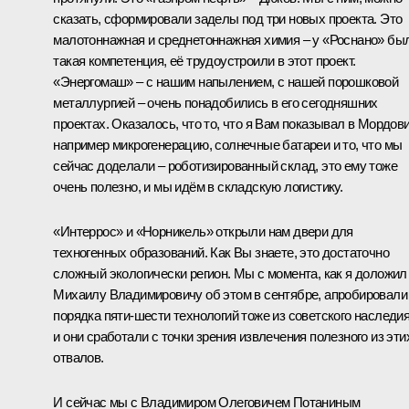
сказать, сформировали заделы под три новых проекта. Это
малотоннажная и среднетоннажная химия – у «Роснано» бы
такая компетенция, её трудоустроили в этот проект.
«Энергомаш» – с нашим напылением, с нашей порошковой
металлургией – очень понадобились в его сегодняшних
проектах. Оказалось, что то, что я Вам показывал в Мордови
например микрогенерацию, солнечные батареи и то, что мы
сейчас доделали – роботизированный склад, это ему тоже
очень полезно, и мы идём в складскую логистику.
«Интеррос» и «Норникель» открыли нам двери для
техногенных образований. Как Вы знаете, это достаточно
сложный экологически регион. Мы с момента, как я доложил
Михаилу Владимировичу об этом в сентябре, апробировали
порядка пяти-шести технологий тоже из советского наследия
и они сработали с точки зрения извлечения полезного из эти
отвалов.
И сейчас мы с Владимиром Олеговичем Потаниным