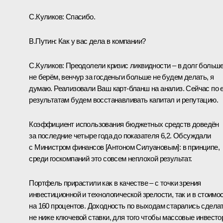
С.Куликов
:
Спасибо.
В.Путин:
Как у вас дела в компании?
С.Куликов:
Преодолели кризис ликвидности – в долг больш
не берём, венчур за госденьги больше не будем делать, я
думаю. Реализовали Ваш карт-бланш на анализ. Сейчас по е
результатам будем восстанавливать капитал и репутацию.
Коэффициент использования бюджетных средств доведён
за последние четыре года до показателя 6,2. Обсуждали
с Министром финансов [Антоном Силуановым]: в принципе,
среди госкомпаний это совсем неплохой результат.
Портфель прирастили как в качестве – с точки зрения
инвестиционной и технологической зрелости, так и в стоимо
на 160 процентов. Доходность по выходам старались сдела
не ниже ключевой ставки, для того чтобы массовые инвест