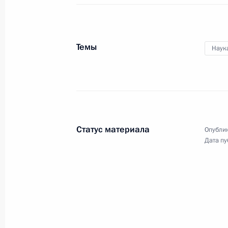
коллегии МЧС
Темы
Наук
16 февраля 2022 года
Видео, 43 мин.
Статус материала
Опублик
Дата пу