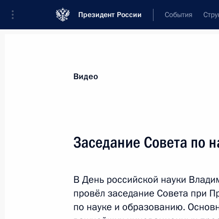
Президент России
События
Стру
Видеозаписи
Фотографии
Аудиозапи
Все материалы
Выступления
Совещан
Видео
Показа
Заседание Совета по н
Встреча со спортсменами
В День российской науки Влад
паралимпийской команды
провёл заседание Совета при П
России
по науке и образованию. Основ