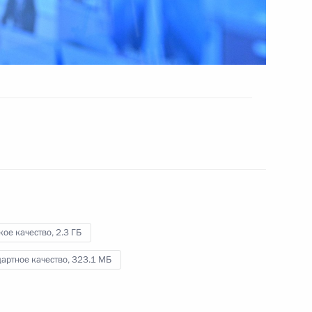
17 февраля 2022 года
Видео, 44 мин.
кое качество,
2.3 ГБ
артное качество,
323.1 МБ
Заседание Совета по науке