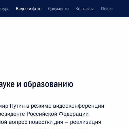
ктура
Видео и фото
Документы
Контакты
Поиск
си
ия, встречи
Встречи со СМИ
февраль, 2022
ть следующие материалы
ауке и образованию
Пресс-конференция
имир Путин в режиме видеоконференции
по итогам российско-
резиденте Российской Федерации
белорусских переговоров
ной вопрос повестки дня – реализация