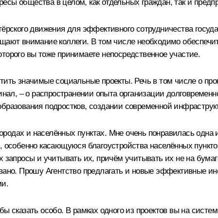
есы общества в целом, как отдельных граждан, так и предп
тёрского движения для эффективного сотрудничества госуд
ащают внимание коллеги. В том числе необходимо обеспечит
оторого вы тоже принимаете непосредственное участие.
стить значимые социальные проекты. Речь в том числе о пр
минал, – о распространении опыта организации долговремен
образования подростков, создании современной инфраструкт
родах и населённых пунктах. Мне очень понравилась одна и
е, особенно касающуюся благоустройства населённых пункто
х запросы и учитывать их, причём учитывать их не на бумаг
вано. Прошу Агентство предлагать и новые эффективные ин
ми.
бы сказать особо. В рамках одного из проектов вы на сист