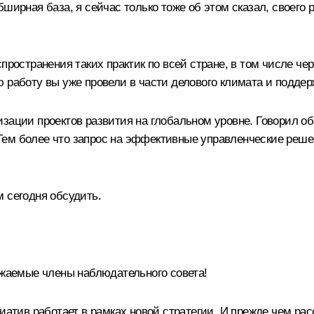
бширная база, я сейчас только тоже об этом сказал, своего
странения таких практик по всей стране, в том числе чер
ю работу вы уже провели в части делового климата и подде
зации проектов развития на глобальном уровне. Говорил об
ем более что запрос на эффективные управленческие решен
 сегодня обсудить.
аемые члены наблюдательного совета!
иатив работает в рамках новой стратегии. И прежде чем рас