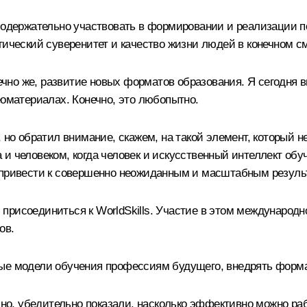
 содержательно участвовать в формировании и реализации п
гический суверенитет и качество жизни людей в конечном с
нечно же, развитие новых форматов образования. Я сегодня 
еоматериалах. Конечно, это любопытно.
 но обратил внимание, скажем, на такой элемент, который н
 человеком, когда человек и искусственный интеллект обуча
т привести к совершенно неожиданным и масштабным резуль
присоединиться к WorldSkills. Участие в этом междунаро
ов.
вые модели обучения профессиям будущего, внедрять форма
есно, убедительно показали, насколько эффективно можно ра