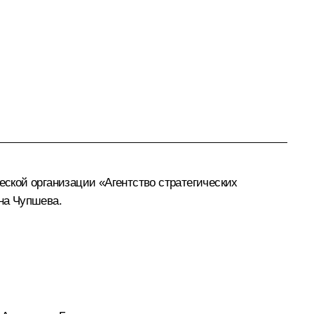
ской организации «Агентство стратегических
на Чупшева
.