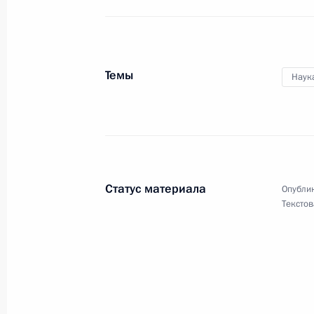
Подписаны соглашения о намерени
и крупнейшими компаниями о разв
высокотехнологичных направлений
Темы
10 июля 2019 года, 14:00
Наук
Участникам, организаторам и гост
молодёжного промышленного фору
2019»
Статус материала
Опублик
4 июля 2019 года, 11:00
Текстов
Участникам, организаторам и гостя
антропологов и этнологов России
2 июля 2019 года, 14:00