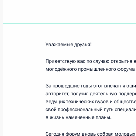
Встреча с лидерами технологическ
18 сентября 2019 года, 15:30
Уважаемые друзья!
Посещение выставки «Конструктор
Приветствую вас по случаю открытия в
18 сентября 2019 года, 15:15
молодёжного промышленного форума 
За прошедшие годы этот впечатляющи
Участникам и гостям XXI Менделее
авторитет, получил деятельную поддер
и прикладной химии
ведущих технических вузов и общест
свой профессиональный путь специали
9 сентября 2019 года, 14:30
в жизнь намеченные планы.
Сегодня форум вновь собрал молодых