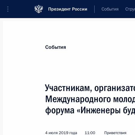
Президент России
События
Стру
Материалы по выбранной теме
События
Наука и инновации,
885 результат
Участникам, организато
Показа
Международного моло
форума «Инженеры буд
Заседание наблюдательного совет
18 сентября 2019 года, 16:15
4 июля 2019 года
11:00
Приветствия