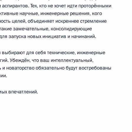
ям Международной научно-
и аспирантов. Тех, кто не хочет идти проторёнными
овизация избирательных
ктивные научные, инженерные решения, кого
ие»
ость целей, объединяет искреннее стремление
, такие замечательные, консолидирующие
ля запуска новых инициатив и начинаний.
 выбирают для себя технические, инженерные
ия деятельности
гий. Убеждён, что ваш интеллектуальный,
»
ь и новаторство обязательно будут востребованы
ии.
мых впечатлений.
Ростех» Сергеем Чемезовым