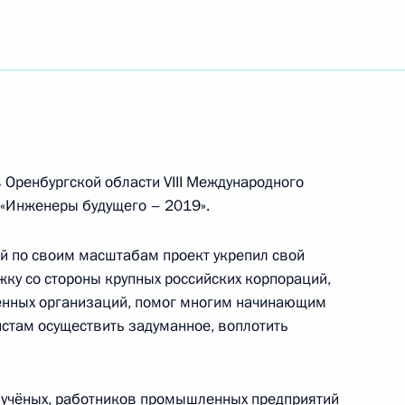
их проектов и компаний НТИ
ское бюро АСИ»
 Оренбургской области VIII Международного
«Инженеры будущего – 2019».
й по своим масштабам проект укрепил свой
вского съезда по общей
жку со стороны крупных российских корпораций,
венных организаций, помог многим начинающим
стам осуществить задуманное, воплотить
 учёных, работников промышленных предприятий