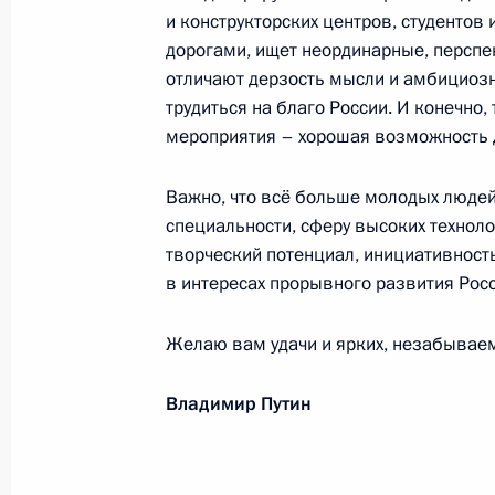
Участникам, организаторам и гост
и конструкторских центров, студентов 
практической конференции «Цифр
дорогами, ищет неординарные, перспе
процессов. Гуманитарное измерен
отличают дерзость мысли и амбициозн
трудиться на благо России. И конечно
6 сентября 2019 года, 10:00
мероприятия – хорошая возможность д
Важно, что всё больше молодых людей
Сняты территориальные ограничен
специальности, сферу высоких техноло
инновационного центра «Сколково
творческий потенциал, инициативност
2 августа 2019 года, 21:35
в интересах прорывного развития Росс
Желаю вам удачи и ярких, незабывае
Встреча с главой госкорпорации «
Владимир Путин
22 июля 2019 года, 14:00