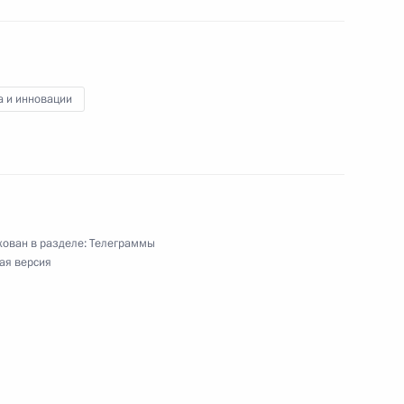
ях между Правительством
итии отдельных
а и инновации
ям VIII Международного
ма «Инженеры будущего –
ован в разделе:
Телеграммы
ая версия
м XIII Конгресса