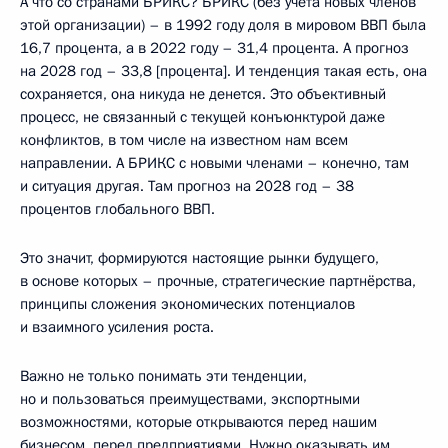
А что со странами БРИКС? БРИКС (без учёта новых членов
этой организации) – в 1992 году доля в мировом ВВП была
16,7 процента, а в 2022 году – 31,4 процента. А прогноз
на 2028 год – 33,8 [процента]. И тенденция такая есть, она
сохраняется, она никуда не денется. Это объективный
процесс, не связанный с текущей конъюнктурой даже
конфликтов, в том числе на известном нам всем
направлении. А БРИКС с новыми членами – конечно, там
и ситуация другая. Там прогноз на 2028 год – 38
процентов глобального ВВП.
Это значит, формируются настоящие рынки будущего,
в основе которых – прочные, стратегические партнёрства,
принципы сложения экономических потенциалов
и взаимного усиления роста.
Важно не только понимать эти тенденции,
но и пользоваться преимуществами, экспортными
возможностями, которые открываются перед нашим
бизнесом, перед предприятиями. Нужно оказывать им