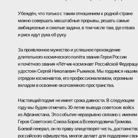
Убеждён, что только с таким отношением к родной стране
можно совершать масштабные прорывы, решать самые
амбициозные и смелые задачи, в том числе там, где отвага
и риск идут рука об руку.
За проявленное мужество и успешное прохождение
длительного космического полёта звания Героя России
и почётного звания «Лётчик-космонавт Российской Федерац
удостоен Сергей Николаевич Рыжиков. Мы гордимся нашим
отрядом космонавтов, его профессионализмом, огромным
вкладом в освоение околоземного пространства.
Настоящий подвиг не имеет срока давности. В следующем
году мы будем отмечать 30‑летие вывода советских войск
из Афганистана. Это событие неразрывно связано с именем
Героя Советского Союза Бориса Всеволодовича Громова.
Боевой генерал, он по праву олицетворят честь, достоинств
российского офицерства, многое делает для поддержки сво