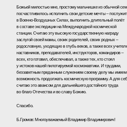
Божьей милостью мне, простому мальчишке из обычной сем
посчастливилось исполнить свои детские мечты – послужит
в Военно-Воздушных Силах, выполнить длительный полёт
в составе экспедиции на Международной космической
станции. Считаю эту высокую государственную награду
заслугой своей мамы, своих родителей, своих родных –
родословную, уходящую в глубь веков, а также всех учител
наставников, преподавателей, инструкторов, командиров –
всех, кто готовил, обеспечивал, а также тех, кто стоял
у истоков нашей пилотируемой космонавтики. И трудами,
беззаветным преданным служением своему делу мы имеем
возможность продолжать космическую программу. А для се
считаю это авансом для дальнейшего достойного труда
во благо Отечества и во славу Божию.
Спасибо.
Б.Громов
: Многоуважаемый Владимир Владимирович!