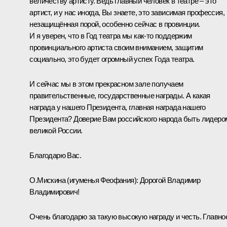
величеству артисту. Ведь главный человек в театре – это
артист, и у нас иногда, Вы знаете, это зависимая профессия,
незащищённая порой, особенно сейчас в провинции.
И я уверен, что в Год театра мы как‑то поддержим
провинциального артиста своим вниманием, защитим
социально, это будет огромный успех Года театра.
И сейчас мы в этом прекрасном зале получаем
правительственные, государственные награды. А какая
награда у нашего Президента, главная награда нашего
Президента? Доверие Вам российского народа быть лидеро
великой России.
Благодарю Вас.
О.Мискина
(игуменья Феофания): Дорогой Владимир
Владимирович!
Очень благодарю за такую высокую награду и честь. Главно