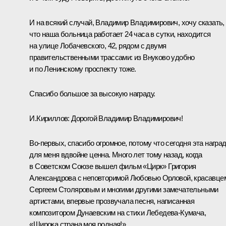
И на всякий случай, Владимир Владимирович, хочу сказать,
что наша больница работает 24 часа в сутки, находится
на улице Лобачевского, 42, рядом с двумя
правительственными трассами: из Внуково удобно
и по Ленинскому проспекту тоже.
Спасибо большое за высокую награду.
И.Кириллов
: Дорогой Владимир Владимирович!
Во‑первых, спасибо огромное, потому что сегодня эта награ
для меня вдвойне ценна. Много лет тому назад, когда
в Советском Союзе вышел фильм «Цирк» Григория
Александрова с неповторимой Любовью Орловой, красавце
Сергеем Столяровым и многими другими замечательными
артистами, впервые прозвучала песня, написанная
композитором Дунаевским на стихи Лебедева-Кумача,
«Широка страна моя родная!».