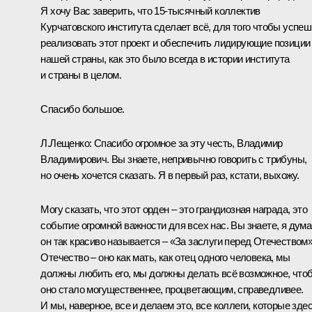
Я хочу Вас заверить, что 15‑тысячный коллектив
Курчатовского института сделает всё, для того чтобы успе
реализовать этот проект и обеспечить лидирующие позиции
нашей страны, как это было всегда в истории института
и страны в целом.
Спасибо большое.
Л.Лещенко
: Спасибо огромное за эту честь, Владимир
Владимирович. Вы знаете, непривычно говорить с трибуны,
но очень хочется сказать. Я в первый раз, кстати, выхожу.
Могу сказать, что этот орден – это грандиозная награда, это
событие огромной важности для всех нас. Вы знаете, я дума
он так красиво называется – «За заслуги перед Отечеством»
Отечество – оно как мать, как отец одного человека, мы
должны любить его, мы должны делать всё возможное, что
оно стало могущественнее, процветающим, справедливее.
И мы, наверное, все и делаем это, все коллеги, которые зде