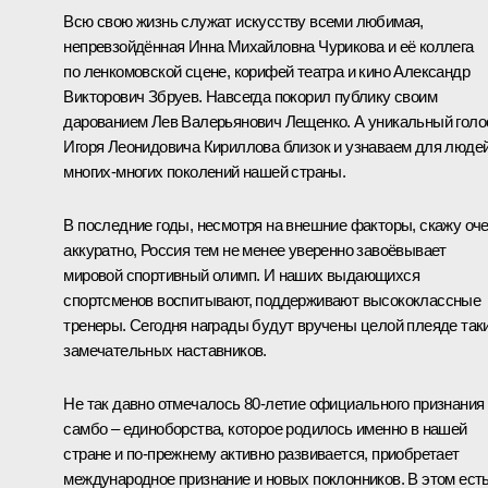
Всю свою жизнь служат искусству всеми любимая,
непревзойдённая Инна Михайловна Чурикова и её коллега
по ленкомовской сцене, корифей театра и кино Александр
Викторович Збруев. Навсегда покорил публику своим
дарованием Лев Валерьянович Лещенко. А уникальный голо
Игоря Леонидовича Кириллова близок и узнаваем для люде
многих-многих поколений нашей страны.
В последние годы, несмотря на внешние факторы, скажу оч
аккуратно, Россия тем не менее уверенно завоёвывает
мировой спортивный олимп. И наших выдающихся
спортсменов воспитывают, поддерживают высококлассные
тренеры. Сегодня награды будут вручены целой плеяде так
замечательных наставников.
Не так давно отмечалось 80‑летие официального признания
самбо – единоборства, которое родилось именно в нашей
стране и по‑прежнему активно развивается, приобретает
международное признание и новых поклонников. В этом ест