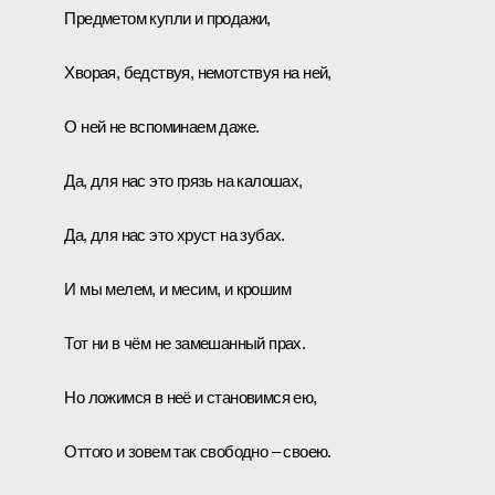
Предметом купли и продажи,
Хворая, бедствуя, немотствуя на ней,
О ней не вспоминаем даже.
Да, для нас это грязь на калошах,
Да, для нас это хруст на зубах.
И мы мелем, и месим, и крошим
Тот ни в чём не замешанный прах.
Но ложимся в неё и становимся ею,
Оттого и зовем так свободно – своею.