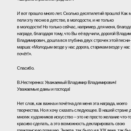
И вот прошло много лет. Сколько десятилетий прошло! Как 
пели эту песню в детстве, в молодости, и не только
в молодости! Но только сейчас, например, для меня, благод
награде, благодаря тому, что Вы её вручили, дорогой Влади
Владимирович, дошла вся глубина двух строчек этой песни-
марша: «Молодым везде у нас дорога, старикам везде у нас
почёт!».
Спасибо.
В.Нестеренко
: Уважаемый Владимир Владимирович!
Уважаемые дамы и господа!
Нет слов, как важна и почётна для меня эта награда, моего
творчества. Но я хочу сказать следующее. В нашей стране 
многих художников искусство – это не просто желание что‑т
красиво сделать, а это возможность декларировать свою
гражданскую позицию. Знаете, так было и в XIX веке, так бы