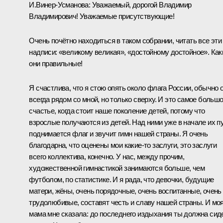
И.Винер-Усманова
: Уважаемый, дорогой Владимир
Владимирович! Уважаемые присутствующие!
Очень почётно находиться в таком собрании, читать все эти
надписи: «великому великая», «достойному достойное». Как
они правильные!
Я счастлива, что я стою опять около флага России, обычно 
всегда рядом со мной, но только сверху. И это самое больш
счастье, когда стоит наше поколение детей, потому что
взрослые получаются из детей. Над ними уже в начале их п
поднимается флаг и звучит гимн нашей страны. Я очень
благодарна, что оценены мои какие‑то заслуги, это заслуги
всего коллектива, конечно. У нас, между прочим,
художественной гимнастикой занимаются больше, чем
футболом, по статистике. И я рада, что девочки, будущие
матери, жёны, очень порядочные, очень воспитанные, очень
трудолюбивые, составят честь и славу нашей страны. И мо
мама мне сказала: до последнего издыхания ты должна сид