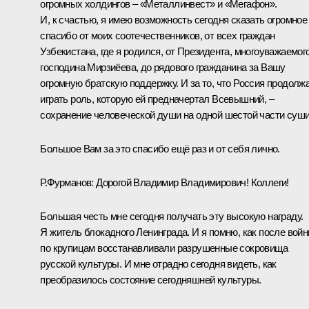
огромных холдингов – «Металлинвест» и «Мегафон».
И, к счастью, я имею возможность сегодня сказать огромное
спасибо от моих соотечественников, от всех граждан
Узбекистана, где я родился, от Президента, многоуважаемог
господина Мирзиёева, до рядового гражданина за Вашу
огромную братскую поддержку. И за то, что Россия продолж
играть роль, которую ей предначертал Всевышний, –
сохранение человеческой души на одной шестой части суши
Большое Вам за это спасибо ещё раз и от себя лично.
Р.Фурманов
: Дорогой Владимир Владимирович! Коллеги!
Большая честь мне сегодня получать эту высокую награду.
Я житель блокадного Ленинграда. И я помню, как после вой
по крупицам восстанавливали разрушенные сокровища
русской культуры. И мне отрадно сегодня видеть, как
преобразилось состояние сегодняшней культуры.