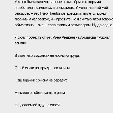
У меня были замечательные режиссёры, с которыми
я работала в фильмах, в спектаклях. У меня главный мой
режиссёр – это Глеб Панфилов, который является моим
любимым человеком, и – простите, но я считаю, что я говор
объективно, – очень талантливым режиссёром. Ну да ладно.
Я хочу прочесть стихи. Анна Андреевна Ахматова «Родная
земля».
В заветных ладанках не носим на груди,
О ней стихи навзрыд не сочиняем,
Наш горький сон она не бередит,
Не кажется обетованным раем.
Не делаем её в душе своей