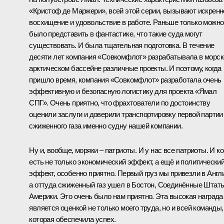
«Кристоф де Маржери», всей этой серии, вызывают искренн
восхищение и удовольствие в работе. Раньше только можно
было представить в фантастике, что такие суда могут
существовать. И была тщательная подготовка. В течение
десяти лет компания «Совкомфлот» разрабатывала в морс
арктическом бассейне различные проекты. И поэтому, когда
пришло время, компания «Совкомфлот» разработала очень
эффективную и безопасную логистику для проекта «Ямал
СПГ». Очень приятно, что фрахтователи по достоинству
оценили заслуги и доверили транспортировку первой партии
сжиженного газа именно судну нашей компании.
Ну и, вообще, моряки – патриоты. И у нас все патриоты. И ко
есть не только экономический эффект, а ещё и политически
эффект, особенно приятно. Первый груз мы привезли в Англ
а оттуда сжиженный газ ушел в Бостон, Соединённые Штат
Америки. Это очень было нам приятно. Эта высокая награда
является оценкой не только моего труда, но и всей команды,
которая обеспечила успех.