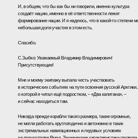
И, в общем, что бы как бы ни говорили, именно культура
создаёт нацию, именно в её ответственности лежит
формирование нации. И я надеюсь, что в какой‑то степени м
небольшая доля участия в этом есть.
Спасибо.
С.Зыбко
: Уважаемый Владимир Владимирович!
Присутствующие!
Мне и моему экипажу выпала честь участвовать
в исторических событиях на пути освоения русской Арктики,
о которой я читал ещё подростком, – «Два капитана», –
и сейчас находиться там.
Никогда прежде корабли такого размера, такие огромные,
не могли работать круглогодично и автономно в таких
экстремальных навигационных и ледовых условиях
на полуострове Ямал. Технические характеристики газовоза