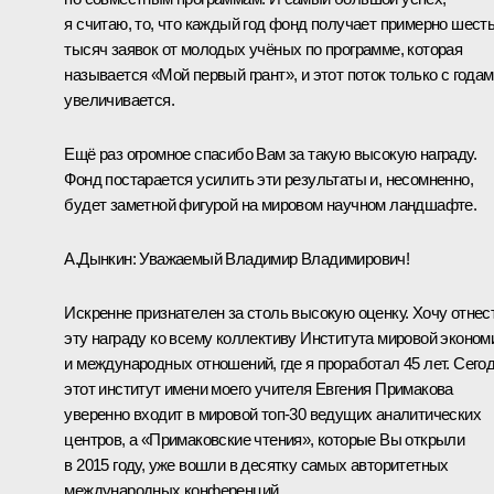
я считаю, то, что каждый год фонд получает примерно шест
тысяч заявок от молодых учёных по программе, которая
называется «Мой первый грант», и этот поток только с года
увеличивается.
Ещё раз огромное спасибо Вам за такую высокую награду.
Фонд постарается усилить эти результаты и, несомненно,
будет заметной фигурой на мировом научном ландшафте.
А.Дынкин
: Уважаемый Владимир Владимирович!
Искренне признателен за столь высокую оценку. Хочу отнес
эту награду ко всему коллективу Института мировой эконом
и международных отношений, где я проработал 45 лет. Сего
этот институт имени моего учителя Евгения Примакова
уверенно входит в мировой топ‑30 ведущих аналитических
центров, а «Примаковские чтения», которые Вы открыли
в 2015 году, уже вошли в десятку самых авторитетных
международных конференций.