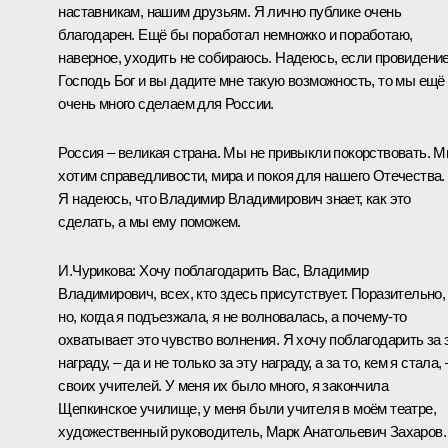
наставникам, нашим друзьям. Я лично публике очень
благодарен. Ещё бы поработал немножко и поработаю,
наверное, уходить не собираюсь. Надеюсь, если провидение
Господь Бог и вы дадите мне такую возможность, то мы ещё
очень много сделаем для России.
Россия – великая страна. Мы не привыкли покорствовать. 
хотим справедливости, мира и покоя для нашего Отечества.
Я надеюсь, что Владимир Владимирович знает, как это
сделать, а мы ему поможем.
И.Чурикова
: Хочу поблагодарить Вас, Владимир
Владимирович, всех, кто здесь присутствует. Поразительно,
но, когда я подъезжала, я не волновалась, а почему‑то
охватывает это чувство волнения. Я хочу поблагодарить за 
награду, – да и не только за эту награду, а за то, кем я стала, 
своих учителей. У меня их было много, я закончила
Щепкинское училище, у меня были учителя в моём театре,
художественный руководитель, Марк Анатольевич Захаров.