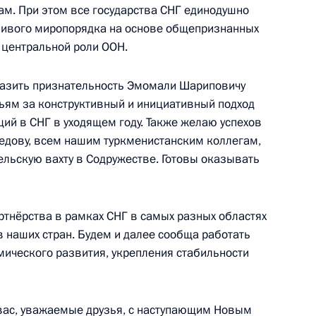
м. При этом все государства СНГ единодушно
ть предыдущие материалы
ивого миропорядка на основе общепризнанных
 центральной роли ООН.
разить признательность Эмомали Шариповичу
ьям за конструктивный и инициативный подход
енно-Морского Флота
ий в СНГ в уходящем году. Также желаю успехов
едову, всем нашим туркменистанским коллегам,
ельскую вахту в Содружестве. Готовы оказывать
ртнёрства в рамках СНГ в самых разных областях
 наших стран. Будем и далее сообща работать
ные
Официальные
Правовая и
ического развития, укрепления стабильности
сетевые ресурсы
техническая
ссии
Президента России
информация
MAX
О портале
х вас, уважаемые друзья, с наступающим Новым