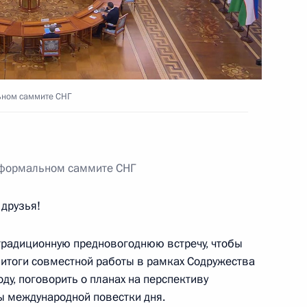
речисление алиментов
и
ьном саммите СНГ
мении Николом Пашиняном
еформальном саммите СНГ
ана Эмомали Рахмоном
друзья!
традиционную предновогоднюю встречу, чтобы
итоги совместной работы в рамках Содружества
ду, поговорить о планах на перспективу
а Касым-Жомартом Токаевым
сы международной повестки дня.