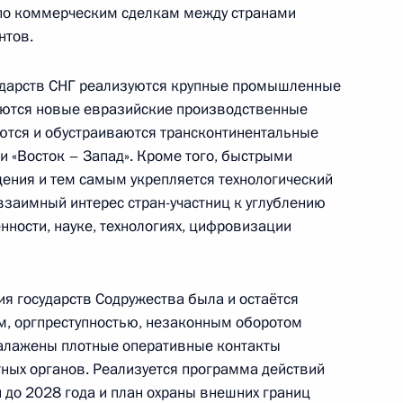
 по коммерческим сделкам между странами
нтов.
ана Эмомали Рахмоном
сударств СНГ реализуются крупные промышленные
уются новые евразийские производственные
ются и обустраиваются трансконтинентальные
и «Восток – Запад». Кроме того, быстрыми
ения и тем самым укрепляется технологический
 Совета Безопасности
 взаимный интерес стран-участниц к углублению
ности, науке, технологиях, цифровизации
 государств Содружества была и остаётся
я о правовом статусе
м, оргпреступностью, незаконным оборотом
ства – участники СНГ
 налажены плотные оперативные контакты
тных органов. Реализуется программа действий
 до 2028 года и план охраны внешних границ