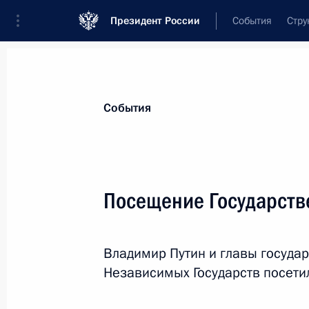
Президент России
События
Стру
Материалы по выбранной теме
События
СНГ,
252 результата
Посещение Государств
Игорь Чайка назначен руководител
27 апреля 2026 года, 14:35
Владимир Путин и главы государ
Независимых Государств посети
Евгений Примаков освобождён от д
Россотрудничества