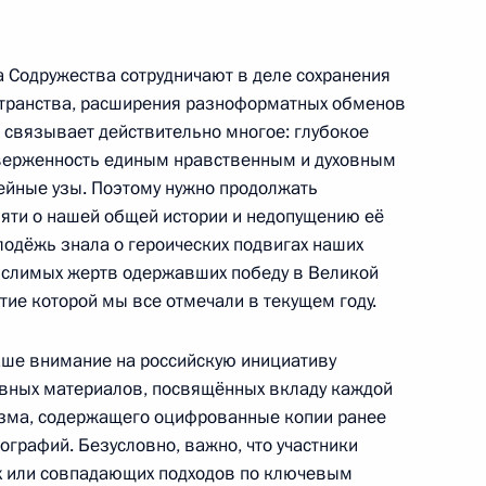
инга Юрием Чиханчиным
ва Содружества сотрудничают в деле сохранения
странства, расширения разноформатных обменов
связывает действительно многое: глубокое
иверженность единым нравственным и духовным
ии изменений в Договор
ейные узы. Поэтому нужно продолжать
государственном розыске лиц
яти о нашей общей истории и недопущению её
лодёжь знала о героических подвигах наших
числимых жертв одержавших победу в Великой
ие которой мы все отмечали в текущем году.
ного пребывания в России
ваше внимание на российскую инициативу
граждан
ивных материалов, посвящённых вкладу каждой
изма, содержащего оцифрованные копии ранее
графий. Безусловно, важно, что участники
х или совпадающих подходов по ключевым