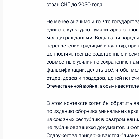
стран СНГ до 2030 года.
Встреча с главой Росфинмонитор
Не менее значимо и то, что государст
8 июля 2025 года, 13:00
единого культурно-гуманитарного про
между гражданами. Ведь наши народы 
переплетение традиций и культур, пр
Ратифицирован протокол о внесен
ценностям, тесные родственные и сем
государств – участников СНГ о меж
совместные усилия по сохранению пам
фальсификации, делать всё, чтобы мо
24 июня 2025 года, 15:15
отцов, дедов и прадедов, ценой неис
Отечественной войне, восьмидесятилет
Указ о некоторых вопросах времен
В этом контексте хотел бы обратить 
отдельных категорий иностранных 
по изданию сборника уникальных арх
из союзных республик в разгром нац
12 июня 2025 года, 13:40
не публиковавшихся документов и фото
Содружества придерживаются близки