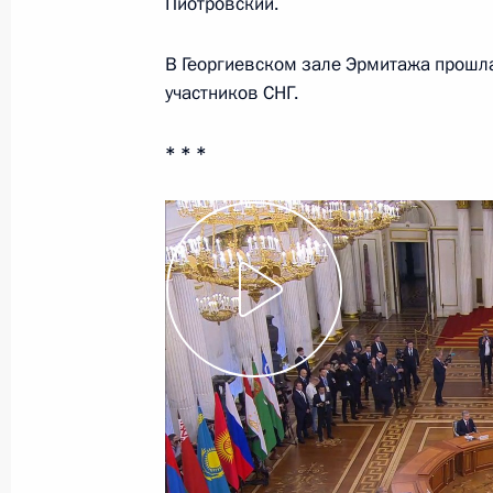
Пиотровский.
23 марта 2026 года, 16:45
В Георгиевском зале Эрмитажа прошла
участников СНГ.
Ратифицирован Протокол о внесен
о правовой помощи и правовых от
* * *
семейным и уголовным делам от 2
30 января 2026 года, 14:25
Ратифицирован Протокол о внесен
о правовой помощи и правовых от
семейным и уголовным делам от 7 
30 января 2026 года, 14:00