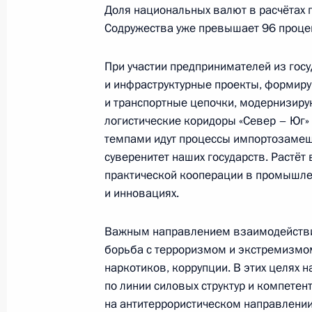
Доля национальных валют в расчётах
Содружества уже превышает 96 проце
Встреча с Президентом Таджикист
При участии предпринимателей из го
и инфраструктурные проекты, формир
1 сентября 2025 года, 15:30
и транспортные цепочки, модернизиру
логистические коридоры «Север – Юг» 
темпами идут процессы импортозамещ
Совещание с постоянными членами
суверенитет наших государств. Растёт
29 августа 2025 года, 14:20
практической кооперации в промышлен
и инновациях.
Важным направлением взаимодействия
Законом ратифицирована Конвенци
борьба с терроризмом и экстремизмо
делегаций, направляемых в государ
наркотиков, коррупции. В этих целях
23 июля 2025 года, 13:50
по линии силовых структур и компетен
на антитеррористическом направлении