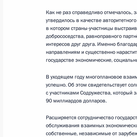
22 декабря 2025 года, 16:45
Как не раз справедливо отмечалось, з
утвердилось в качестве авторитетног
в котором страны-участницы выстраив
Посещение Государственного Эрми
добрососедства, равноправного партн
22 декабря 2025 года, 13:30
интересов друг друга. Именно благода
направлениям и существенно нарасти
государстве экономические, социальн
Мария Львова-Белова приняла учас
В уходящем году многоплановое взаи
Комиссии уполномоченных по права
успешно. Об этом свидетельствует со
участников СНГ
с участниками Содружества, который з
13 ноября 2025 года, 18:00
90 миллиардов долларов.
Расширяется сотрудничество государс
Заседание Совета глав государств 
обслуживания взаимных экономически
собственные, независимые от зарубе
10 октября 2025 года, 12:05