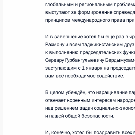
глобальным и региональным проблема
Показа
выступают за формирование справедл
принципов международного права при
И в завершение хотел бы ещё раз вы
Рахмону и всем таджикистанским друз
Встреча с военнослужащими Во
к выполнению председательских функц
Сердару Гурбангулыевичу Бердымухам
26 июля 2026 года
заступающим с 1 января на председат
вам всё необходимое содействие.
В целом убеждён, что наращивание па
отвечает коренным интересам народов
Разделы сайта
Информацион
над решением задач социально-эконом
Президента
ресурсы
России
Президента Ро
и нашей общей безопасности.
События
Президент России
И, конечно, хотел бы поздравить все
Текущий ресурс