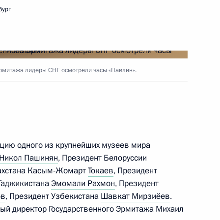
бург
 Совета Безопасности
рмитажа лидеры СНГ осмотрели часы «Павлин».
освидетельствовании
жикистана
цию одного из крупнейших музеев мира
Никол Пашинян
, Президент Белоруссии
захстана Касым-Жомарт
Токаев
, Президент
 Таджикистана
Эмомали Рахмон
, Президент
ов
, Президент Узбекистана
Шавкат Мирзиёев
.
сское соглашение
ый директор Государственного Эрмитажа Михаил
решений