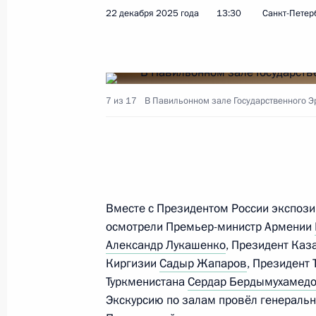
22 декабря 2025 года
13:30
Санкт-Петер
27 апреля 2026 года, 14:30
Совещание с постоянными членами
7 из 17
В Павильонном зале Государственного Э
17 апреля 2026 года, 17:00
Ратифицировано соглашение о мед
въезжающих в Россию граждан Тад
Вместе с Президентом России экспози
23 марта 2026 года, 16:50
осмотрели Премьер-министр Армении
Александр Лукашенко
, Президент Ка
Киргизии
Садыр Жапаров
, Президент
Туркменистана
Сердар Бердымухамед
Ратифицировано российско-белору
Экскурсию по залам провёл генеральн
о взаимном исполнении судебных 