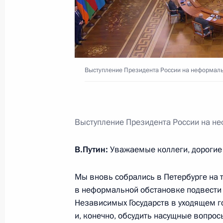
Подписан закон, разрешающий пе
и компенсаций в белорусские банк
29 декабря 2025 года, 09:55
Выступление Президента России на неформал
Встреча с Премьер-министром Ар
22 декабря 2025 года, 17:15
Выступление Президента России на н
Встреча с Президентом Таджикист
В.Путин:
Уважаемые коллеги, дорогие 
22 декабря 2025 года, 17:05
Мы вновь собрались в Петербурге на 
в неформальной обстановке подвести 
Независимых Государств в уходящем го
Встреча с Президентом Казахстан
и, конечно, обсудить насущные вопро