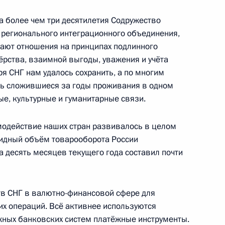
а более чем три десятилетия Содружество
о регионального интеграционного объединения,
ают отношения на принципах подлинного
тажа
ёрства, взаимной выгоды, уважения и учёта
ря СНГ нам удалось сохранить, а по многим
ть сложившиеся за годы проживания в одном
ые, культурные и гуманитарные связи.
тие в шестом заседании
модействие наших стран развивалось в целом
м ребёнка государств –
лидный объём товарооборота России
а десять месяцев текущего года составил почти
тв СНГ в валютно-финансовой сфере для
– участников СНГ
х операций. Всё активнее используются
жных банковских систем платёжные инструменты.