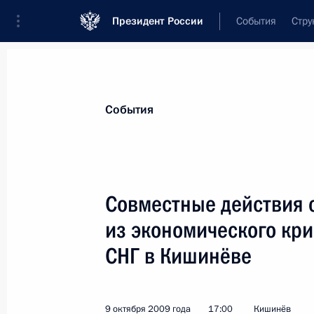
Президент России
События
Стру
Материалы по выбранной теме
События
СНГ,
252 результата
Совместные действия 
Показа
из экономического кри
СНГ в Кишинёве
Дмитрий Медведев внёс в Госдуму
об утверждении Положения о взаим
оказании помощи в кризисных ситу
9 октября 2009 года
17:00
Кишинёв