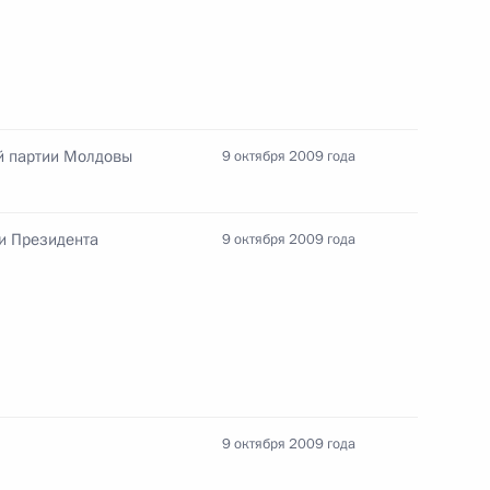
ого Совета Союзного
 и Республики Беларусь
й партии Молдовы
9 октября 2009 года
уме европейских и азиатских
и Президента
9 октября 2009 года
ивных сил оперативного
009»
9 октября 2009 года