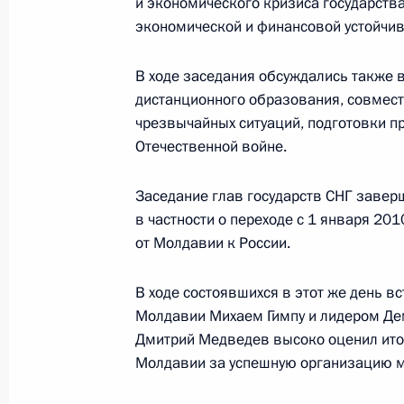
и экономического кризиса государств
Независимых Государств Сергеем 
экономической и финансовой устойчив
4 февраля 2010 года, 14:30
В ходе заседания обсуждались также 
дистанционного образования, совмест
чрезвычайных ситуаций, подготовки п
Подписан закон о ратификации Со
Отечественной войне.
Правительством России и Межгосу
гуманитарного сотрудничества госу
Заседание глав государств СНГ завер
29 декабря 2009 года, 09:50
в частности о переходе с 1 января 20
от Молдавии к России.
В ходе состоявшихся в этот же день 
Подписан закон о ратификации Дог
Молдавии Михаем Гимпу и лидером Де
участников СНГ о противодействии
Дмитрий Медведев высоко оценил ито
преступных доходов и финансиров
Молдавии за успешную организацию м
28 декабря 2009 года, 16:10