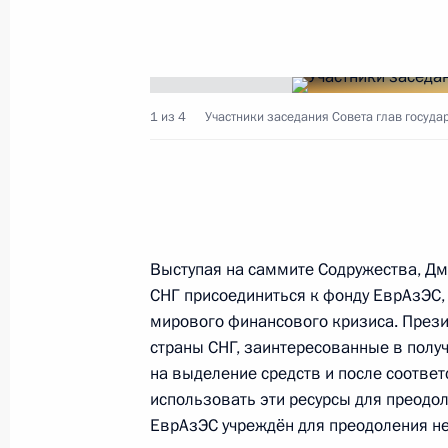
30 марта 2010 года, 11:40
Совещание по вопросу информацио
1 из 4
Участники заседания Совета глав государ
в России
10 марта 2010 года, 18:00
Участникам Международного эконо
Выступая на саммите Содружества, Дм
Содружества Независимых Государс
СНГ присоединиться к фонду ЕврАзЭС,
председательства России в СНГ»
мирового финансового кризиса. Прези
страны СНГ, заинтересованные в полу
5 марта 2010 года, 11:00
на выделение средств и после соотве
использовать эти ресурсы для преодо
ЕврАзЭС учреждён для преодоления н
Встреча с Исполнительным секрета