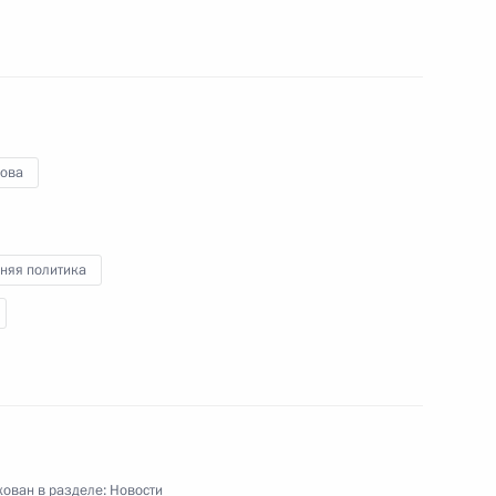
ного реагирования
ова
закон «О ратификации
няя политика
 к лишению свободы для
»
альный закон «О внесении
Об основах системы
ован в разделе:
Новости