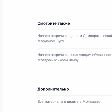
Заседание Высшего Государственн
государства Российской Федерации
Смотрите также
10 декабря 2009 года, 20:50
Начало встречи с лидером Демократическо
Марианом Лупу
Дмитрий Медведев выступил на Фор
Начало встречи с исполняющим обязанност
медиа
Молдовы Михаем Гимпу
9 декабря 2009 года, 13:00
Дополнительно
Визит в Казахстан. Учения Коллект
реагирования «Взаимодействие-2
Все материалы о визите в Молдавию
16 октября 2009 года