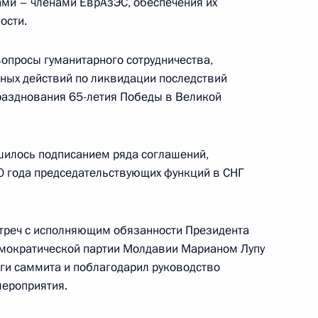
ами – членами ЕврАзЭС, обеспечения их
Лебедевым
ости.
вопросы гуманитарного сотрудничества,
ных действий по ликвидации последствий
разднования 65-летия Победы в Великой
глашения между
дарственным фондом
дарств – участников СНГ
шилось подписанием ряда соглашений,
10 года председательствующих функций в СНГ
встреч с исполняющим обязанности Президента
овора государств –
мократической партии Молдавии Марианом Лупу
 легализации (отмыванию)
ги саммита и поблагодарил руководство
анию терроризма
ероприятия.