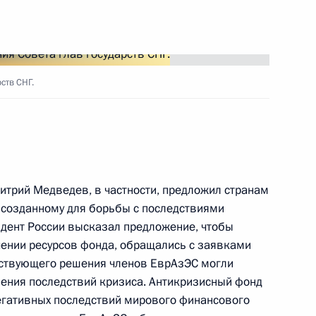
нного присутствия стран СНГ
ств СНГ.
мического форума государств
итрий Медведев, в частности, предложил странам
тв «Новые инициативы в год
 созданному для борьбы с последствиями
дент России высказал предложение, чтобы
чении ресурсов фонда, обращались с заявками
тствующего решения членов ЕврАзЭС могли
ления последствий кризиса. Антикризисный фонд
егативных последствий мирового финансового
рём Содружества