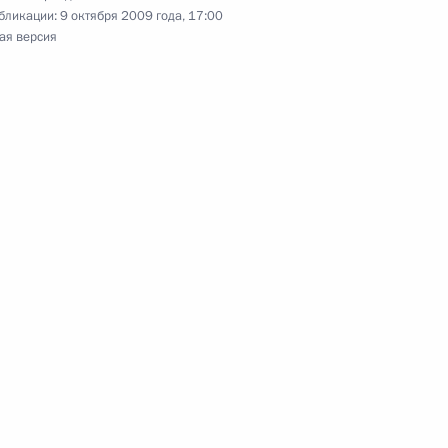
равонарушений
бликации:
9 октября 2009 года, 17:00
ая версия
посетит с рабочим визитом
 Совета Безопасности
ества по выходу