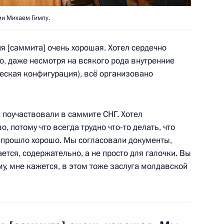
оссийско-сербских
1
и Михаем Гимпу.
я [саммита] очень хорошая. Хотел сердечно
то, даже несмотря на всякого рода внутренние
ческая конфигурация), всё организовано
к
уры на должности
3
, поучаствовали в саммите СНГ. Хотел
лавы Республики Алтай
, потому что всегда трудно что‑то делать, что
асть, Горки
сё прошло хорошо. Мы согласовали документы,
ется, содержательно, а не просто для галочки. Вы
му, мне кажется, в этом тоже заслуга молдавской
 по подготовке Послания
2
9м
ой Федерации
асть, Горки