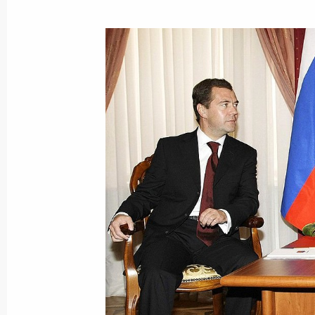
Показа
20 октября 2009 года, вторник
Президент принял участие в торжес
годовщины освобождения Белграда
20 октября 2009 года, 21:00
Белград
Выступление в Народной скупщине
20 октября 2009 года, 19:00
Белград