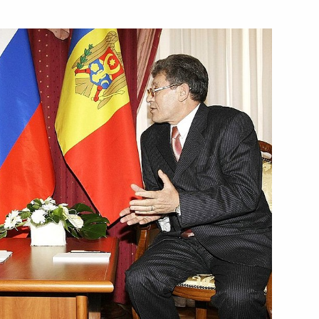
ть следующие материалы
твах по случаю 65-й
4
 от фашистских захватчиков
 Сербии
1
19м