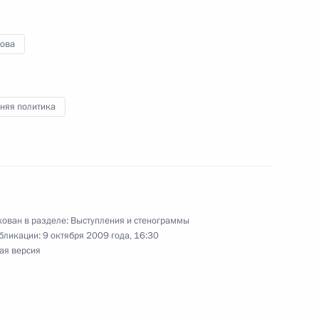
асть, Барвиха
ова
няя политика
дит на новый высокий
4
асть, Барвиха
ован в разделе:
Выступления и стенограммы
бликации:
9 октября 2009 года, 16:30
 Совета Безопасности
1
ая версия
асть, Горки