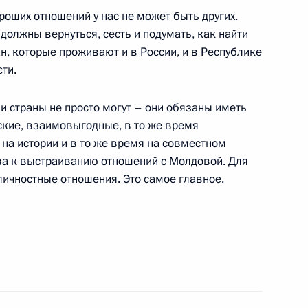
 уровень взаимодействия
6
оших отношений у нас не может быть других.
должны вернуться, сесть и подумать, как найти
ь
ан, которые проживают и в России, и в Республике
ти.
и страны не просто могут – они обязаны иметь
кие, взаимовыгодные, в то же время
ии Вацлавом Клаусом
1
на истории и в то же время на совместном
асть, Барвиха
ва к выстраиванию отношений с Молдовой. Для
личностные отношения. Это самое главное.
ийско-чешских переговоров
1
19м
асть, Барвиха
резидентом Чехии Вацлавом
5