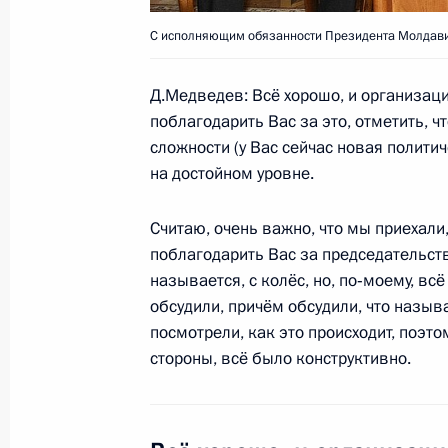
Заявления для прессы по итогам р
С исполняющим обязанности Президента Молдави
переговоров на высшем уровне
20 октября 2009 года, 17:30
Белград
Д.Медведев: Всё хорошо, и организаци
поблагодарить Вас за это, отметить, ч
сложности (у Вас сейчас новая полити
19 октября 2009 года, понедельни
на достойном уровне.
Президенту представлены кандидат
Считаю, очень важно, что мы приехали
губернатора Приморского края и г
поблагодарить Вас за председательство
19 октября 2009 года, 16:40
Московская обл
называется, с колёс, но, по‑моему, в
обсудили, причём обсудили, что называ
посмотрели, как это происходит, поэто
стороны, всё было конструктивно.
Вступительное слово на совещании
Федеральному Собранию Российск
19 октября 2009 года, 14:40
Московская обл