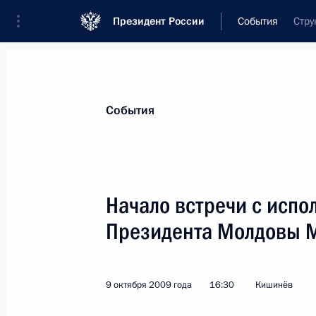
Президент России
События
Стру
Президент
Администрация
Государст
Новости
Стенограммы
Поездки
Те
События
Рубрикация материалов
Все материалы
Начало встречи с исп
Послания Федеральному Собранию
Президента Молдовы 
Заявления по важнейшим вопросам
Совещания, заседания, рабочие встречи
9 октября 2009 года
16:30
Кишинёв
Речи и обращения