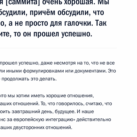
я [саммита] очень хорошая. Мы
бсудили, причём обсудили, что
, а не просто для галочки. Так
ие новости»
ите, то он прошел успешно.
 прошел успешно, даже несмотря на то, что не все
или иными формулировками или документами. Это
 завершении учений
6м
 продолжать это делать.
агирования
, что мы хотим иметь хорошие отношения,
ших отношений. То, что говорилось, считаю, что
оить завтрашний день, будущее. И наше
янс за европейскую интеграцию» действительно
аших двусторонних отношений.