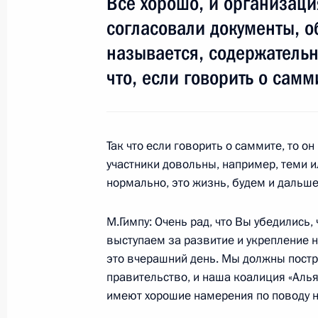
Всё хорошо, и организаци
согласовали документы, о
называется, содержательно
Интервью сербской газете «Вечерн
что, если говорить о самм
19 октября 2009 года, 00:30
16 октября 2009 года, пятница
Так что если говорить о саммите, то он
участники довольны, например, теми 
Ответы на вопросы журналистов по
нормально, это жизнь, будем и дальше
Коллективных сил оперативного ре
«Взаимодействие-2009»
М.Гимпу: Очень рад, что Вы убедились
16 октября 2009 года, 16:40
Казахстан
выступаем за развитие и укрепление на
это вчерашний день. Мы должны постр
правительство, и наша коалиция «Аль
имеют хорошие намерения по поводу н
15 октября 2009 года, четверг