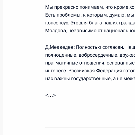
Россия и Бруней выходят на новый
Мы прекрасно понимаем, что кроме хор
Есть проблемы, к которым, думаю, мы 
15 октября 2009 года, 14:00
Москва, Кремл
консенсус. Это для блага наших гражд
Молдова, независимо от национальнос
14 октября 2009 года, среда
Д.Медведев: Полностью согласен. Наш
полноценные, добросердечные, дружес
Начало встречи с Президентом Чех
прагматичные отношения, основанные 
14 октября 2009 года, 15:30
Московская обл
интересе. Российская Федерация гото
нас важны государственные, а не меж
Пресс-конференция по итогам росс
<…>
14 октября 2009 года, 15:00
Московская обл
Дмитрий Медведев встретился с П