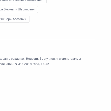
он Эмомали Шарипович
сян Серж Азатович
ован в разделах:
Новости
,
Выступления и стенограммы
аседания Совета коллективной
бликации:
8 мая 2014 года, 14:45
коллективной безопасности