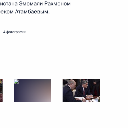
кистана Эмомали Рахмоном
беком Атамбаевым.
глашения о создании системы
дствами системы
4 фотографии
ентской Ассамблеи ОДКБ
о Соглашение об основных
ого управления силами
й безопасности ОДКБ