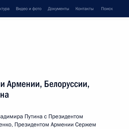
ктура
Видео и фото
Документы
Контакты
Поиск
Все темы
Подписаться на ленту
и Армении, Белоруссии,
ть следующие материалы
ана
ладимира Путина с Президентом
енко, Президентом Армении Сержем