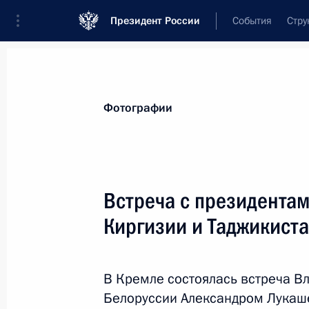
Президент России
События
Стру
Материалы по выбранной теме
Фотографии
ОДКБ,
165 результатов
Встреча с президентам
Показа
Киргизии и Таджикист
Саммит ОДКБ
В Кремле состоялась встреча В
23 декабря 2014 года, 14:15
Белоруссии Александром Лукаш