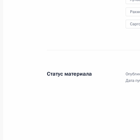
России при ОДКБ
21 октября 2013 года, 18:40
Рахм
Сарг
Саммит ОДКБ
23 сентября 2013 года, 17:00
Статус материала
Опублик
Заявление для прессы по итогам з
Дата пу
безопасности ОДКБ
23 сентября 2013 года, 16:50
Выступление на заседании Совета 
ОДКБ в расширенном составе