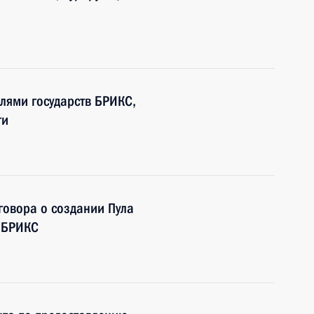
елями государств БРИКС,
ти
говора о создании Пула
н БРИКС