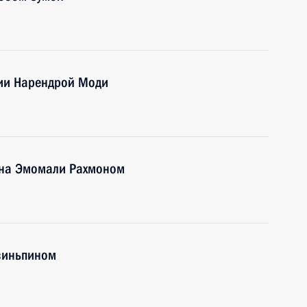
дии Нарендрой Моди
ана Эмомали Рахмоном
Цзиньпином