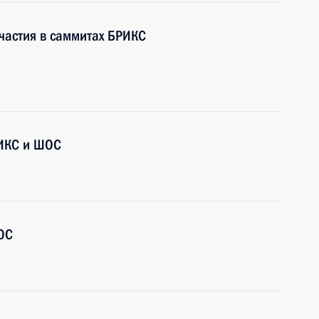
участия в саммитах БРИКС
ИКС и ШОС
ОС