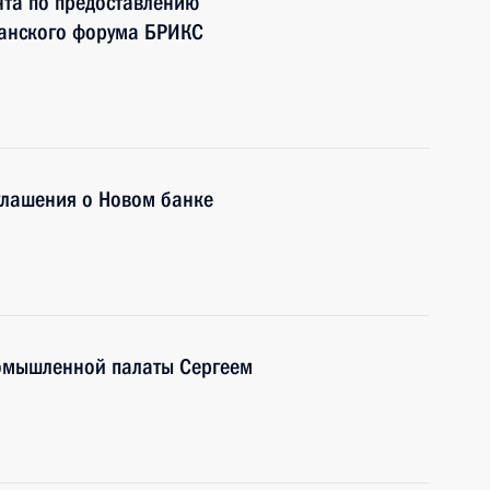
нта по предоставлению
данского форума БРИКС
глашения о Новом банке
ромышленной палаты Сергеем