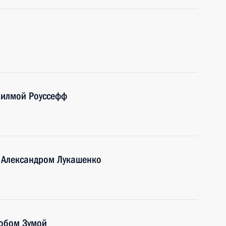
Дилмой Роуссефф
и Александром Лукашенко
кобом Зумой