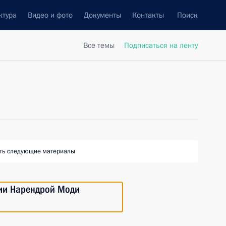
ктура
Видео и фото
Документы
Контакты
Поиск
Все темы
Подписаться на ленту
ть следующие материалы
дии Нарендрой Моди