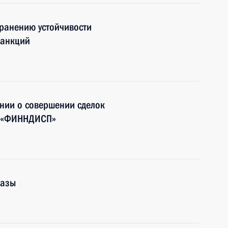
ранению устойчивости
санкций
нии о совершении сделок
О «ФИННДИСП»
казы