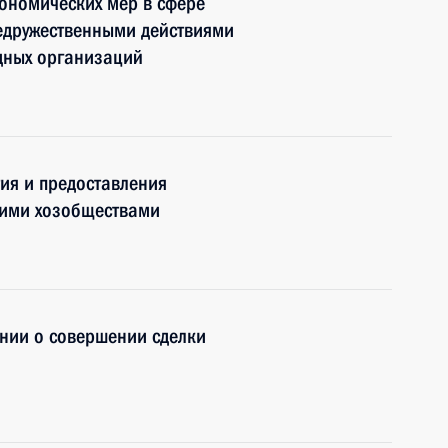
ономических мер в сфере
недружественными действиями
дных организаций
ия и предоставления
ими хозобществами
нии о совершении сделки