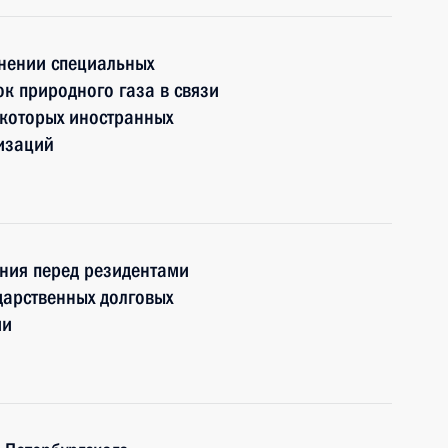
енении специальных
ок природного газа в связи
екоторых иностранных
изаций
ния перед резидентами
дарственных долговых
ии