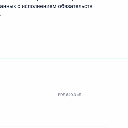
занных с исполнением обязательств
.
твления некоторых категорий
ючения из запрета на сделки
-энергетических компаний
PDF,
640.3 кБ
ва