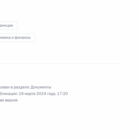
нии о совершении сделки АО
санкции
ий комбинат им.
омика и финансы
нии о совершении сделок
апитале ООО «Тасеевское»
ован в разделе:
Документы
бликации:
19 марта 2024 года, 17:20
ая версия
нии о совершении сделки