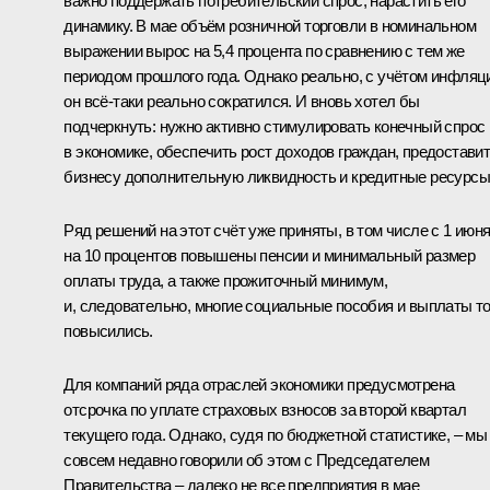
важно поддержать потребительский спрос, нарастить его
динамику. В мае объём розничной торговли в номинальном
выражении вырос на 5,4 процента по сравнению с тем же
периодом прошлого года. Однако реально, с учётом инфляц
он всё-таки реально сократился. И вновь хотел бы
подчеркнуть: нужно активно стимулировать конечный спрос
в экономике, обеспечить рост доходов граждан, предостави
бизнесу дополнительную ликвидность и кредитные ресурсы
Ряд решений на этот счёт уже приняты, в том числе с 1 июн
на 10 процентов повышены пенсии и минимальный размер
оплаты труда, а также прожиточный минимум,
и, следовательно, многие социальные пособия и выплаты т
повысились.
Для компаний ряда отраслей экономики предусмотрена
отсрочка по уплате страховых взносов за второй квартал
текущего года. Однако, судя по бюджетной статистике, – мы
совсем недавно говорили об этом с Председателем
Правительства – далеко не все предприятия в мае