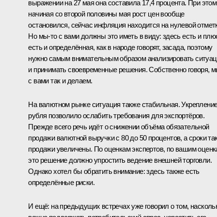
выражении на 27 мая она составила 17,4 процента. При этом
начиная со второй половины мая рост цен вообще
остановился, сейчас инфляция находится на нулевой отметк
Но мы-то с вами должны это иметь в виду: здесь есть и плю
есть и определённая, как в народе говорят, засада, поэтому
нужно самым внимательным образом анализировать ситуа
и принимать своевременные решения. Собственно говоря, 
с вами так и делаем.
На валютном рынке ситуация также стабильная. Укреплени
рубля позволило ослабить требования для экспортёров.
Прежде всего речь идёт о снижении объёма обязательной
продажи валютной выручки с 80 до 50 процентов, а сроки та
продажи увеличены. По оценкам экспертов, по вашим оценк
это решение должно упростить ведение внешней торговли.
Однако хотел бы обратить внимание: здесь также есть
определённые риски.
И ещё: на предыдущих встречах уже говорил о том, насколь