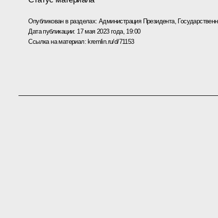
Опубликован в разделах:
Администрация Президента
,
Государствен
Дата публикации:
17 мая 2023 года, 19:00
Ссылка на материал:
kremlin.ru/d/71153