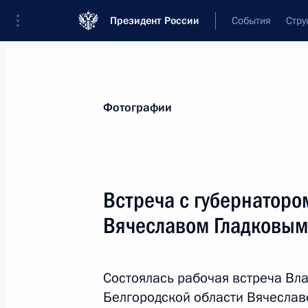
Президент России
События
Стру
Материалы по выбранной теме
Фотографии
Инвестиции,
213 результатов
Встреча с губернаторо
Показа
Вячеславом Гладковым
Встреча с председателем госкорпо
Игорем Шуваловым
Состоялась рабочая встреча Вл
Белгородской области Вячеслав
23 августа 2022 года, 14:15