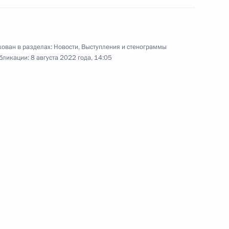
питаловложений в Российской
изменения
ован в разделах:
Новости
,
Выступления и стенограммы
бликации:
8 августа 2022 года, 14:05
порядок заключения
иционными обязательствами
ем Куликовым