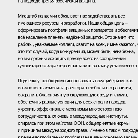
на подходе третья российская вакцина.
Масштаб пандемии обязывает нас задействовать все
имеющиеся ресурсы и разработки. Наша общая цель –
сформировать портфели вакцинных препаратов и обеспечи
всё население планеты надёжной защитой. Это значит, что
работы, уважаемые коллеги, хватит на всех, и мне кажется, 
это тот случай, когда конкуренция, может быть, неизбежна,
но мы должны исходить прежде всего из соображений
гуманитарного характера и поставить во главу угла именно э
Подчеркну: необходимо использовать текущий кризис как
возможность изменить траекторию глобального развития,
сохранить благоприятную окружающую среду и климат,
обеспечить равные условия для всех стран и народов,
укрепить эффективные механизмы многостороннего
сотрудничества, ключевые международные институты,
опираясь при этом на Устав ООН, общепринятые нормы
и принципы международного права. Именно в таком подходе
к решению глобальных проблем мы видим основную задачу