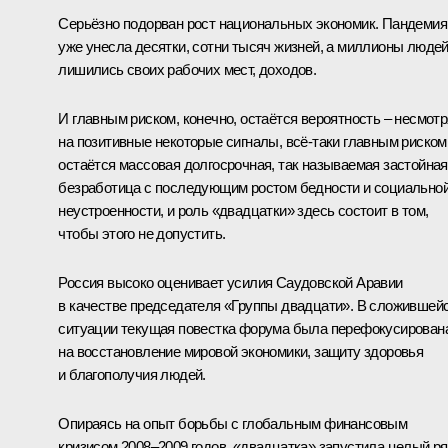
Серьёзно подорван рост национальных экономик. Пандемия
уже унесла десятки, сотни тысяч жизней, а миллионы люде
лишились своих рабочих мест, доходов.
И главным риском, конечно, остаётся вероятность – несмотр
на позитивные некоторые сигналы, всё-таки главным риском
остаётся массовая долгосрочная, так называемая застойная
безработица с последующим ростом бедности и социально
неустроенности, и роль «двадцатки» здесь состоит в том,
чтобы этого не допустить.
Россия высоко оценивает усилия Саудовской Аравии
в качестве председателя «
Группы двадцати
». В сложившей
ситуации текущая повестка форума была перефокусирован
на восстановление мировой экономики, защиту здоровья
и благополучия людей.
Опираясь на опыт борьбы с глобальным финансовым
кризисом 2008–2009 годов, «двадцатка» запустила целый р