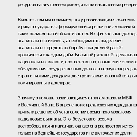
ресурсов на внутреннем рынке, и наши накопленные резерв
Вместе с тем мы понимаем, что у развивающихся экономик
и ряда государств с формирующейся рыночной экономикой
таких возможностей объективно нет. Их фискальные доход
значительно снизились, а необходимость выделения
значительных средств на борьбу с пандемией растёт
практически с каждым днём. Большой риск несёт девальва
национальных валют и, соответственно, повышение стоимо
обслуживания государственных долгов, в первую очередь д
стран с низкими доходами, две трети заимствований которы
номинированы в долларах.
Значимую помощь развивающимся странам оказали МВФ
и Всемирный банк. В апреле по их предложению «двадцатка
приняла решение об установлении временного моратория
на долговые выплаты. Это, безусловно, весьма
востребованная инициатива, однако она распространяется
только на беднейшие государства и не включает их долги