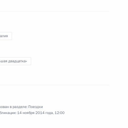
9 − 11 ноября 2014 года
85 фото
ралия
ьшая двадцатка»
Рабочий визит в Сербию. 70-
ован в разделе:
Поездки
бликации:
14 ноября 2014 года, 12:00
летие освобождения
Белграда