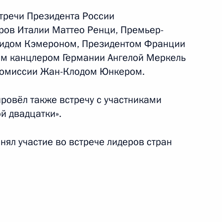
17 февраля 2015 года
22 фото
стречи Президента России
ров Италии Маттео Ренци, Премьер-
видом Кэмероном, Президентом Франции
м канцлером Германии Ангелой Меркель
комиссии Жан-Клодом Юнкером.
провёл также встречу с участниками
й двадцатки».
нял участие во встрече лидеров стран
Поездка в Санкт-Петербург