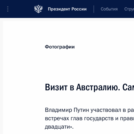
Президент России
События
Стру
Видеозаписи
Фотографии
Аудиозапи
Все материалы
Поездки
Совещания, 
Фотографии
Показа
Визит в Австралию. Са
Поездка в Республику
Владимир Путин участвовал в р
Хакасия
встречах глав государств и прав
двадцати».