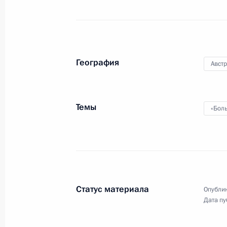
12 − 14 ноября 2014 года
29 фото
География
Авст
Темы
«Бол
Рабочий визит в Италию.
Статус материала
Опублик
Дата пу
Саммит АСЕМ