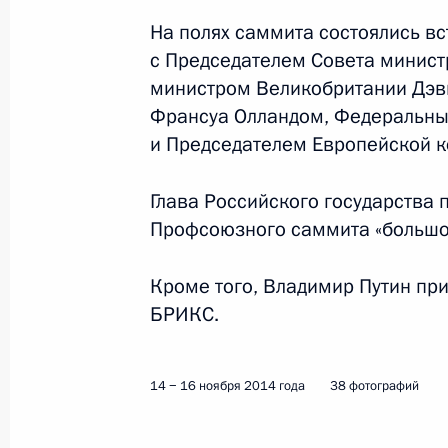
21 апреля 2015 года
10 фото
На полях саммита состоялись в
с Председателем Совета минист
министром Великобритании Дэ
Франсуа Олландом, Федеральны
и Председателем Европейской 
Глава Российского государства 
Профсоюзного саммита «большо
Кроме того, Владимир Путин при
БРИКС.
Официальный визит в Египет
14 − 16 ноября 2014 года
38 фотографий