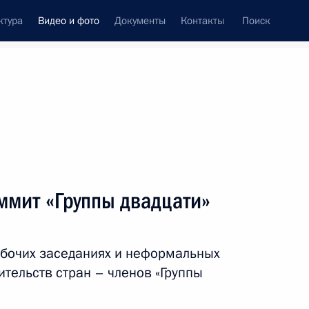
ктура
Видео и фото
Документы
Контакты
Поиск
си
встречи
Церемонии
апрель, 2015
ть следующие материалы
ммит «Группы двадцати»
Рабочий визит в Венгрию
абочих заседаниях и неформальных
ительств стран – членов «Группы