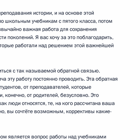
реподавания истории, и на основе этой
по школьным учебникам с пятого класса, потом
езвычайно важная работа для сохранения
и поколений. Я вас хочу за это поблагодарить,
которые работали над решением этой важнейшей
тских воинов на военной
иться с так называемой обратной связью.
ча эту работу постоянно проводить. Эта обратная
студентов, от преподавателей, которые
ероям АлСиба
и, конечно, от родителей, безусловно. Это
ак люди относятся, те, на кого рассчитана ваша
ужно, вы сочтёте возможным, коррективы какие-
венность за осквернение
сом является вопрос работы над учебниками