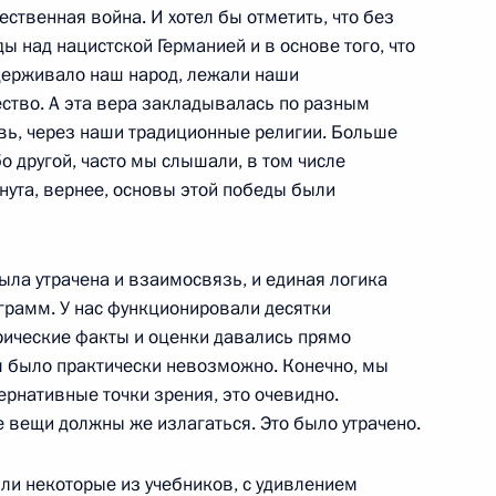
ложили венки к Вечному огню
ественная война. И хотел бы отметить, что без
ы над нацистской Германией и в основе того, что
держивало наш народ, лежали наши
ество. А эта вера закладывалась по разным
овь, через наши традиционные религии. Больше
тствие участникам
бо другой, часто мы слышали, в том числе
а русской словесности
гнута, вернее, основы этой победы были
ыла утрачена и взаимосвязь, и единая логика
ограмм. У нас функционировали десятки
риятия, посвящённого
орические факты и оценки давались прямо
ахта памяти-2025»
м было практически невозможно. Конечно, мы
ернативные точки зрения, это очевидно.
 вещи должны же излагаться. Это было утрачено.
ородов-побратимов и II
сили некоторые из учебников, с удивлением