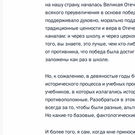
Президенты России и Киргизии воз
на нашу страну, началась Великая Отеч
25 ноября 2025 года, 17:05
всякого преувеличения в основе побед
поддерживало духовно, морально под
традиционные ценности и вера в Отеч
каналам: и через школу, и через церк
Елена Ямпольская направила приве
того, вы знаете, это лучше, чем кто-ли
и организаторам V съезда Обществ
от противника, что победа была дости
25 ноября 2025 года, 12:00
заложены как раз в школе.
Но, к сожалению, в девяностые годы б
исторического процесса и учебных пр
Участникам торжественного мероп
учебников, в которых излагались ист
закрытию Всероссийской акции «В
противоположные. Разобраться в это
21 ноября 2025 года, 10:40
всегда за то, чтобы были разные, альт
Но какие-то базовые, фактологические
Участникам и гостям XIII Форума г
И более того, я сам, когда мне прино