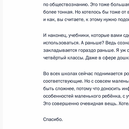
воинских захоронений
по обществознанию. Это тоже большая
более тонкая. Но хотелось бы тоже от
23 июля 2025 года, 15:40
и как, вы считаете, к этому нужно подо
И наконец, учебники, которые вами сде
Встреча с редакторами учебников 
использоваться. А раньше? Ведь созн
22 июня 2025 года, 15:40
закладывается гораздо раньше. Я уж с
четвёртый классы. Даже в сфере дошк
Во всех школах сейчас поднимается ро
Возложение венка к Могиле Неизве
соответствующие. Но с совсем мален
22 июня 2025 года, 12:15
быть сложнее, потому что доносить ин
особенностей маленького ребёнка, с у
Это совершенно очевидная вещь. Хотел
22 июня Президент возложит венок
Солдата и встретится с редактора
Спасибо.
истории