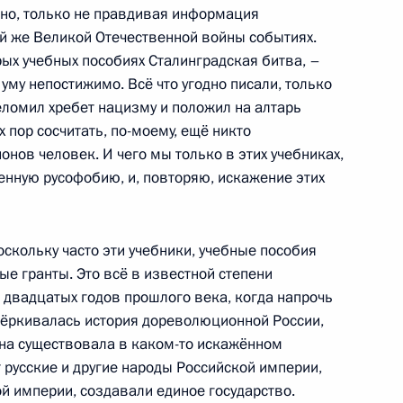
си
одно, только не правдивая информация
ой же Великой Отечественной войны событиях.
орых учебных пособиях Сталинградская битва, –
уму непостижимо. Всё что угодно писали, только
еломил хребет нацизму и положил на алтарь
о-практического форума «Без
 пор сосчитать, по-моему, ещё никто
онов человек. И чего мы только в этих учебниках,
енную русофобию, и, повторяю, искажение этих
поскольку часто эти учебники, учебные пособия
9 апреля – День героического
ые гранты. Это всё в известной степени
двадцатых годов прошлого века, когда напрочь
ёркивалась история дореволюционной России,
она существовала в каком-то искажённом
т русские и другие народы Российской империи,
й империи, создавали единое государство.
ославная Русь – к Дню