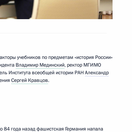
19 апреля – День памяти
дакторы учебников по предметам «история России»
зидента
Владимир Мединский
, ректор МГИМО
тель Института всеобщей истории РАН
Александр
щения
Сергей Кравцов
.
тёров, сохраняющих память
о 84 года назад фашистская Германия напала