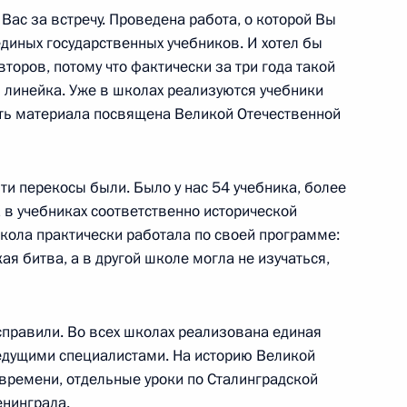
ас за встречу. Проведена работа, о которой Вы
диных государственных учебников. И хотел бы
торов, потому что фактически за три года такой
 линейка. Уже в школах реализуются учебники
ям X Международного
реть материала посвящена Великой Отечественной
видение»
эти перекосы были. Было у нас 54 учебника, более
а в учебниках соответственно исторической
кола практически работала по своей программе:
 СМИ
ая битва, а в другой школе могла не изучаться,
справили. Во всех школах реализована единая
едущими специалистами. На историю Великой
ии Аланом Гаглоевым
времени, отдельные уроки по Сталинградской
енинграда.