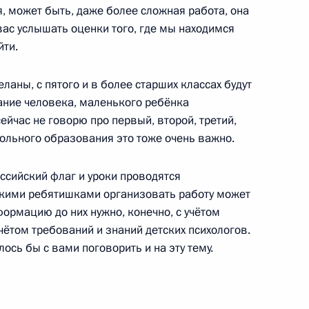
, может быть, даже более сложная работа, она
 вас услышать оценки того, где мы находимся
йти.
ланы, с пятого и в более старших классах будут
истории
ание человека, маленького ребёнка
ейчас не говорю про первый, второй, третий,
ольного образования это тоже очень важно.
ссийский флаг и уроки проводятся
стного Солдата
ькими ребятишками организовать работу может
формацию до них нужно, конечно, с учётом
чётом требований и знаний детских психологов.
ось бы с вами поговорить и на эту тему.
 к Могиле Неизвестного
ми школьных учебников