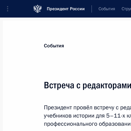
Президент России
События
Стру
Материалы по выбранной теме
События
Великая Отечественная война,
423
Встреча с редакторами
Показа
Президент провёл встречу с ре
Завершена аккредитация журналис
учебников истории для 5–11-х к
мероприятий, посвящённых 81-й г
профессионального образовани
Отечественной войне 1941–1945 г