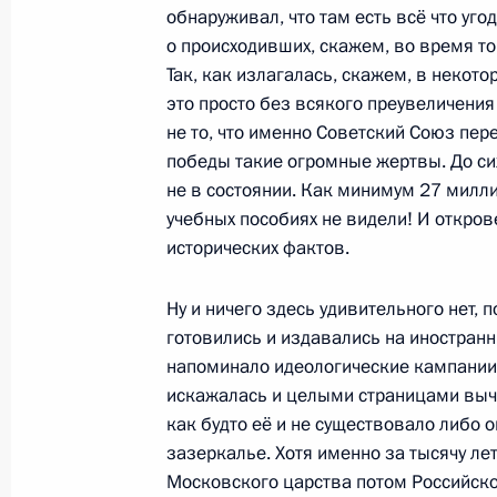
Встречи молодёжи России и Белару
обнаруживал, что там есть всё что уг
о происходивших, скажем, во время т
20 ноября 2025 года, 13:00
Так, как излагалась, скажем, в некот
это просто без всякого преувеличения 
не то, что именно Советский Союз пер
Участникам Международного научн
победы такие огромные жертвы. До сих
срока давности. Нюрнберг. 80 лет»
не в состоянии. Как минимум 27 милли
учебных пособиях не видели! И откров
20 ноября 2025 года, 09:30
исторических фактов.
Ну и ничего здесь удивительного нет, 
Установлена новая памятная дата: 
готовились и издавались на иностранн
штурма и взятия Кёнигсберга
напоминало идеологические кампании 
искажалась и целыми страницами выч
17 ноября 2025 года, 15:30
как будто её и не существовало либо 
зазеркалье. Хотя именно за тысячу ле
Московского царства потом Российско
Посещение выставки-форума «Прав