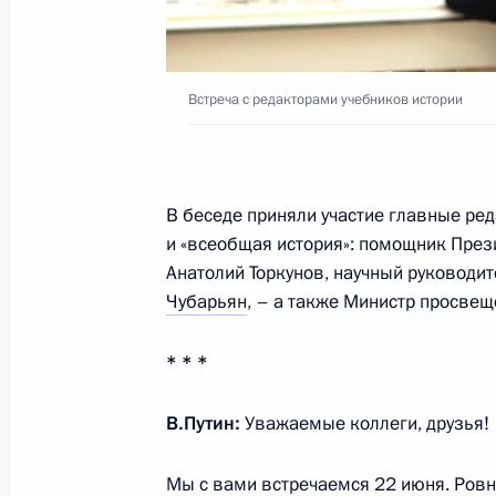
Бегловым
26 января 2026 года, 17:35
Встреча с редакторами учебников истории
Установлена новая памятная дата: 
жертв геноцида советского народа
В беседе приняли участие главные ре
29 декабря 2025 года, 08:50
и «всеобщая история»: помощник Пре
Анатолий Торкунов, научный руководи
Чубарьян
, – а также Министр просве
Подписан закон о поддержке волон
о жертвах нацистов
* * *
28 декабря 2025 года, 20:50
В.Путин:
Уважаемые коллеги, друзья!
Мы с вами встречаемся 22 июня. Ровн