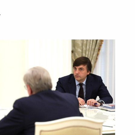
ь
в на освещение мероприятий,
ды в Великой Отечественной
ые 82-й годовщине снятия
ербурга Александром