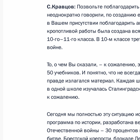
С.Кравцов:
Позвольте поблагодарить В
21 июня 2025 года, 15:00
неоднократно говорили, по созданию е
в Вашем присутствии поблагодарить ав
кропотливой работы была создана вся
Участникам, организаторам и гост
10-го–11-го класса. В 10-м классе т
фестиваля народной песни «Добро
войне.
12 мая 2025 года, 19:00
То, о чем Вы сказали, – к сожалению, 
50 учебников. И понятно, что не всегд
правде излагался материал. Каждая ш
Заявление Президента России для
в одной школе изучалась Сталинградск
11 мая 2025 года, 02:00
к сожалению.
Сегодня мы полностью эту ситуацию и
программа по истории, разработана в
Беседа с Президентом Южной Осет
Отечественной войны – 30 процентов 
10 мая 2025 года, 23:50
битве, Брестской крепости, блокаде Л