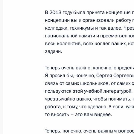
народного единства»
В 2013 году была принята концепция п
4 ноября 2025 года, 17:00
концепции вы и организовали работу 
колледжи, техникумы и так далее. Чр
национальной памяти и преемственност
весь коллектив, всех коллег ваших, 
Возложение цветов к могилам сове
задачи.
базе Эльмендорф-Ричардсон
16 августа 2025 года, 02:20
Теперь очень важно, конечно, определ
Я просил бы, конечно, Сергея Сергееви
связь от самих школьников, от самих 
Возложение цветов к мемориалу Г
пользуются этой учебной литературой, 
чрезвычайно важно, чтобы понимать, к
15 августа 2025 года, 17:20
работа, к тому, что сделано. А если н
то вносить – это вам виднее.
Устанавливается уголовная ответст
Теперь, конечно, очень важным вопро