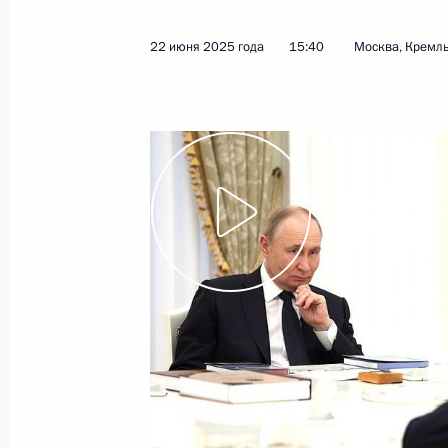
7 апреля 2026 года, 12:00
22 июня 2025 года
15:40
Москва, Кремл
Открыта аккредитация журналисто
посвящённых 81-й годовщине Побе
войне 1941–1945 годов
24 марта 2026 года, 12:00
Памятные мероприятия, посвящённ
блокады Ленинграда
27 января 2026 года, 15:10
Встреча с губернатором Санкт-Пет