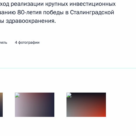
и ход реализации крупных инвестиционных
ванию 80-летия победы в Сталинградской
мы здравоохранения.
участие в памятных
годовщине прорыва блокады
емль
4 фотографии
Георгиевской ленты как
 бесплатные социальные
ликой Отечественной войны