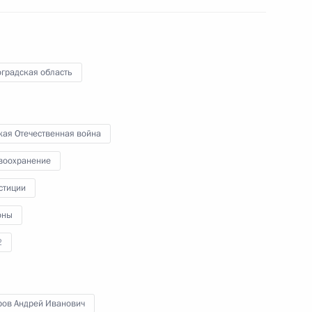
градская область
ьство, касающееся
ри защите Отечества
кая Отечественная война
воохранение
стиции
го заседания Российского
оны
да» 15 ноября 2022 года
2
ров Андрей Иванович