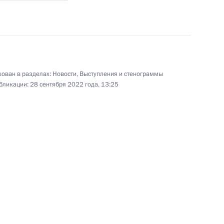
о почётное звание «Город
ован в разделах:
Новости
,
Выступления и стенограммы
вание «Город воинской
бликации:
28 сентября 2022 года, 13:25
ание «Город воинской славы»