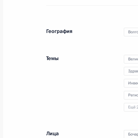
и инвалидам боевых действий
28 декабря 2022 года, 14:15
География
Волго
Внесены изменения в законодател
увековечивания памяти погибших п
Темы
Вели
19 декабря 2022 года, 14:10
Здра
Инве
Перечень поручений по итогам 45-
Реги
организационного комитета «Побе
Ещё 
17 декабря 2022 года, 18:00
Лица
Боча