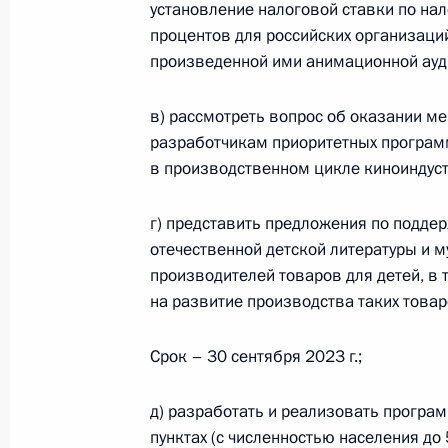
установление налоговой ставки по на
процентов для российских организац
произведенной ими анимационной ауд
Заседание рабочей группы по про
путь» комиссии Госсовета по напр
в) рассмотреть вопрос об оказании м
17 октября 2023 года, 18:00
разработчикам приоритетных програм
в производственном цикле киноиндуст
Работникам и ветеранам дорожног
г) представить предложения по подд
Федерации
отечественной детской литературы и 
производителей товаров для детей, в 
15 октября 2023 года, 10:00
на развитие производства таких това
Срок – 30 сентября 2023 г.;
Заседание комиссии Госсовета по 
12 октября 2023 года, 18:00
д) разработать и реализовать прогр
пунктах (с численностью населения до