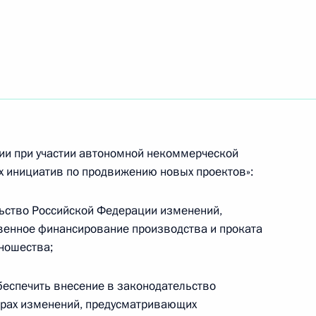
направлению «Транспорт»
 налоговые преференции для
ии при участии автономной некоммерческой
й отрасли
их инициатив по продвижению новых проектов»:
льство Российской Федерации изменений,
венное финансирование производства и проката
ношества;
ром АО «ОДК-Авиадвигатель»
обеспечить внесение в законодательство
орах изменений, предусматривающих