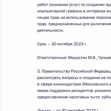
работ (оказании услуг) по созданию а
Открытие объектов транспортной 
компьютерной графики в интересах ин
9 сентября 2023 года, 13:15
лицам прав на использование персона
прав, предназначенных для включения
деятельности.
Открытие северного направления М
Срок – 30 октября 2023 г.
«Восток» и южного обхода Арзамас
8 сентября 2023 года, 15:55
Ответственные: Мишустин М.В., Чупшев
3. Правительству Российской Федера
Совещание по вопросам социально
рассмотреть вопросы о создании на т
Красноярского края
в сфере киноиндустрии (Московского 
мерах поддержки резидентов указанн
31 августа 2023 года, 17:45
предоставление налоговых льгот, субси
Доклад – до 30 сентября 2023 г.