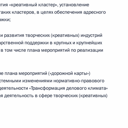
ия «креативный кластер», установление
таких кластеров, в целях обеспечения адресного
ржки;
Ростех» Сергеем Чемезовым
и развития творческих (креативных) индустрий
арственной поддержки в крупных и крупнейших
 в том числе плана мероприятий по реализации
елезнодорожника
ие плана мероприятий («дорожной карты»)
истемными изменениями нормативно-правового
деятельности «Трансформация делового климата»
 деятельность в сфере творческих (креативных)
енения, повышающие штрафы
ставки пассажира, багажа