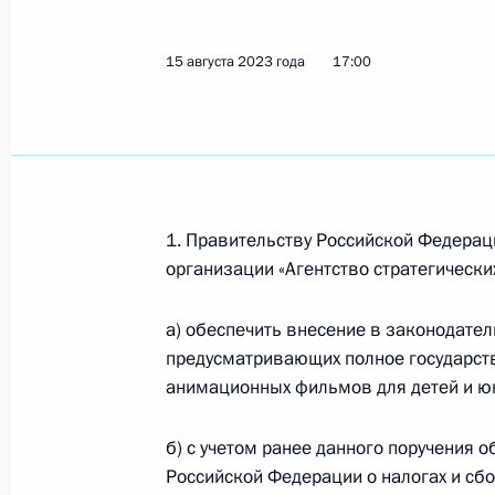
15 августа 2023 года
17:00
Заседание комиссии Госсовета по 
16 ноября 2023 года, 19:00
Подписан закон, устанавливающий
1. Правительству Российской Федерац
сервисных компаний в авиационно
организации «Агентство стратегическ
14 ноября 2023 года, 12:10
а) обеспечить внесение в законодате
предусматривающих полное государст
анимационных фильмов для детей и ю
Встреча с генеральным конструкто
Александром Иноземцевым
б) с учетом ранее данного поручения 
19 октября 2023 года, 17:55
Российской Федерации о налогах и сб