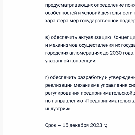
предусматривающих определение понят
7 августа 2023 года, 15:30
особенностей и условий деятельности 
характера мер государственной подде
Встреча с главой госкорпорации «
в) обеспечить актуализацию Концепци
7 августа 2023 года, 14:10
и механизмов осуществления их госуд
городских агломерациях до 2030 года,
указанной концепции;
Видеообращение по случаю Дня ж
г) обеспечить разработку и утвержден
6 августа 2023 года, 00:00
реализации механизма управления с
регулирования предпринимательской 
по направлению «Предпринимательская
индустрий».
В Воздушный кодекс внесены изм
для авиакомпаний за просрочку до
Срок – 15 декабря 2023 г.;
или груза в пункт назначения