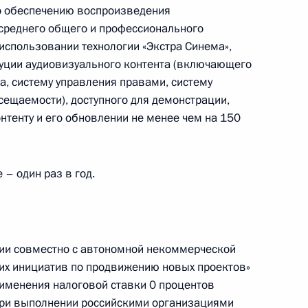
по обеспечению воспроизведения
 среднего общего и профессионального
ещания с членами
использовании технологии «Экстра Синема»,
уции аудиовизуального контента (включающего
та, систему управления правами, систему
осещаемости), доступного для демонстрации,
онтенту и его обновлении не менее чем на 150
лекса «Звезда»
 – один раз в год.
-экономического развития
ции совместно с автономной некоммерческой
ких инициатив по продвижению новых проектов»
именения налоговой ставки 0 процентов
при выполнении российскими организациями