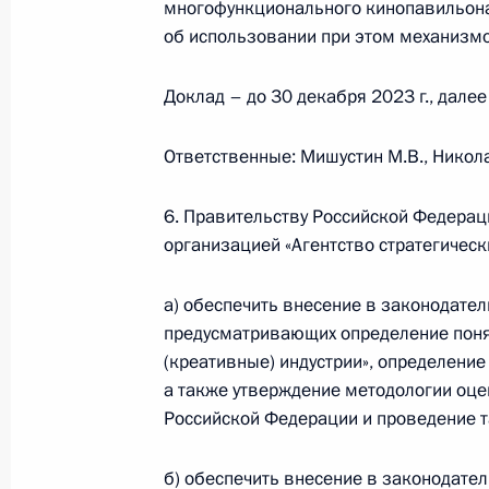
Открытие движения по третьему М
многофункционального кинопавильона
диаметру
об использовании при этом механизмо
17 августа 2023 года, 14:50
Доклад – до 30 декабря 2023 г., далее
Ответственные: Мишустин М.В., Никола
Перечень поручений по итогам пос
креативной экономики в России»
6. Правительству Российской Федера
15 августа 2023 года, 17:00
организацией «Агентство стратегичес
а) обеспечить внесение в законодате
предусматривающих определение понят
Встреча с губернатором Тверской 
(креативные) индустрии», определение
9 августа 2023 года, 13:50
а также утверждение методологии оце
Российской Федерации и проведение т
Заседание комиссии Госсовета по 
б) обеспечить внесение в законодате