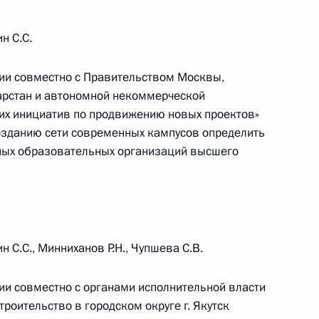
й области Виталием Хоценко
н С.С.
ии совместно с Правительством Москвы,
арстан и автономной некоммерческой
й области Андреем
ких инициатив по продвижению новых проектов»
озданию сети современных кампусов определить
ных образовательных организаций высшего
о вопросам развития
 С.С., Минниханов Р.Н., Чупшева С.В.
ии совместно с органами исполнительной власти
троительство в городском округе г. Якутск