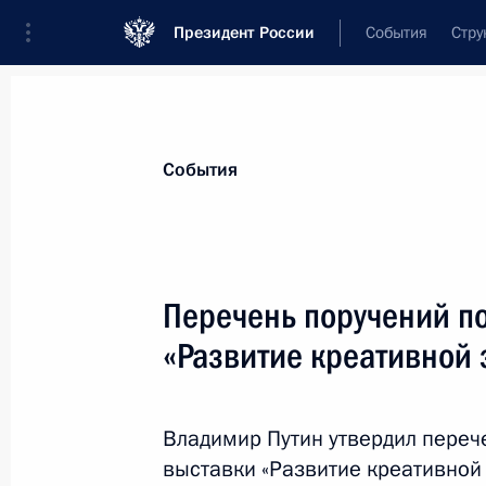
Президент России
События
Стру
Материалы по выбранной теме
События
Транспорт,
1106 результатов
Перечень поручений п
Показа
«Развитие креативной 
Передача регионам новой техники 
транспорта
Владимир Путин утвердил переч
выставки «Развитие креативной 
20 ноября 2023 года, 19:10