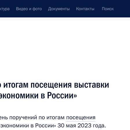
ктура
Видео и фото
Документы
Контакты
Поиск
Все темы
Подписаться на ленту
о итогам посещения выставки
ть следующие материалы
экономики в России»
для системы общественного
ень поручений по итогам
посещения
экономики в России» 30 мая 2023 года.