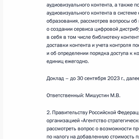
аудиовизуального контента, а также 
аудиовизуального контента в системе
Перечень поручений по итогам сов
образования, рассмотрев вопросы об 
Правительства
о создании сервиса цифровой дистриб
3 октября 2023 года, 20:30
в себя в том числе библиотеку контен
доставки контента и учета контроля п
и об определении порядка доступа к к
единиц ежегодно.
Посещение судостроительного комп
11 сентября 2023 года, 13:05
Доклад – до 30 сентября 2023 г., далее
Ответственный: Мишустин М.В.
Совещание по вопросам социально
Смоленской области
2. Правительству Российской Федера
организацией «Агентство стратегичес
9 сентября 2023 года, 16:05
рассмотреть вопрос о возможности пр
по налогу на добавленную стоимость 