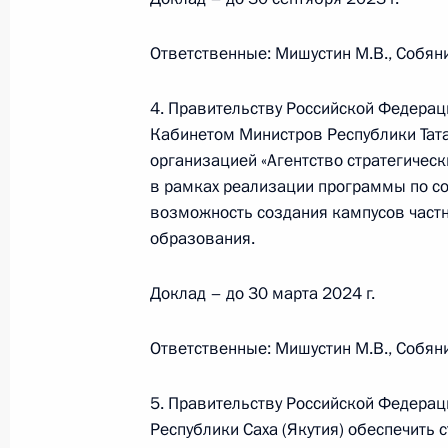
Встреча с врио губернатора Омско
Ответственные: Мишустин М.В., Собяни
28 августа 2023 года, 13:15
4. Правительству Российской Федерац
Кабинетом Министров Республики Тат
Встреча с губернатором Московско
организацией «Агентство стратегичес
Воробьёвым
в рамках реализации программы по с
21 августа 2023 года, 13:40
возможность создания кампусов част
образования.
Доклад – до 30 марта 2024 г.
Заседание Президиума Госсовета п
общественного транспорта
Ответственные: Мишустин М.В., Собянин
17 августа 2023 года, 21:10
5. Правительству Российской Федерац
Республики Саха (Якутия) обеспечить с