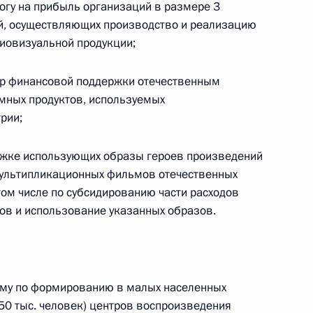
логу на прибыль организаций в размере 3
ий, осуществляющих производство и реализацию
иовизуальной продукции;
грамме «Великий Волжский
авлению «Транспорт»
ер финансовой поддержки отечественным
мных продуктов, используемых
рии;
о хозяйства Российской
ержке использующих образы героев произведений
мультипликационных фильмов отечественных
том числе по субсидированию части расходов
ров и использование указанных образов.
направлению «Энергетика»
амму по формированию в малых населенных
 50 тыс. человек) центров воспроизведения