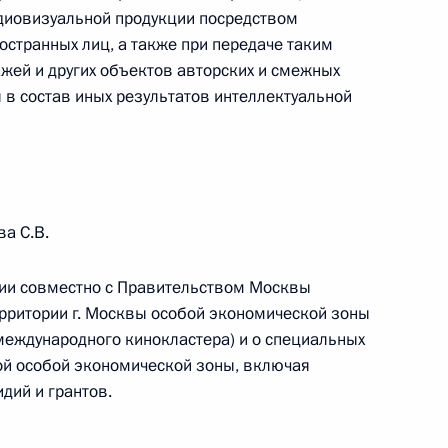
удиовизуальной продукции посредством
инфраструктуры Москвы
остранных лиц, а также при передаче таким
жей и других объектов авторских и смежных
 в состав иных результатов интеллектуальной
СД, участков трассы М-12
а
а С.В.
ции совместно с Правительством Москвы
-экономического развития
ерритории г. Москвы особой экономической зоны
международного кинокластера) и о специальных
ой особой экономической зоны, включая
дий и грантов.