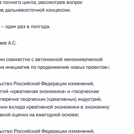
осковскому центральному
 полного цикла, рассмотрев вопрос
в дальневосточной концессии.
 – один раз в полгода.
ев А.С.
ещения выставки «Развитие
ции совместно с автономной некоммерческой
ких инициатив по продвижению новых проектов»:
льство Российской Федерации изменений,
ий «креативная экономика» и «творческие
области Игорем Руденей
 перечня творческих (креативных) индустрий,
нки вклада креативной экономики в экономику
акой оценки на ежегодной основе;
направлению «Транспорт»
льство Российской Федерации изменений,