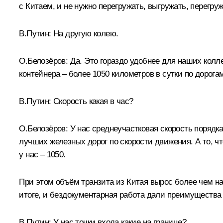
с Китаем, и не нужно перегружать, выгружать, перегру
В.Путин:
На другую колею.
О.Белозёров:
Да. Это гораздо удобнее для наших колл
контейнера – более 1050 километров в сутки по дорог
В.Путин:
Скорость какая в час?
О.Белозёров:
У нас среднеучастковая скорость порядка
лучших железных дорог по скорости движения. А то, что
у нас – 1050.
При этом объём транзита из Китая вырос более чем на 
итоге, и бездокументарная работа дали преимущества 
В.Путин:
У нас точки входа какие на границе?