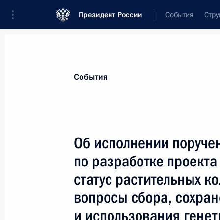
Президент России
События
Стру
Материалы по выбранной теме
События
Земельные отношения,
223 резуль
Об исполнении поруче
Показа
по разработке проекта
статус растительных к
Внесены изменения в Градостроит
вопросы сбора, сохран
2 апреля 2014 года, 15:45
и использования генет