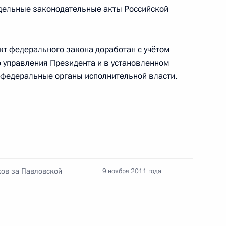
тдельные законодательные акты Российской
ва
т федерального закона доработан с учётом
 управления Президента и в установленном
 федеральные органы исполнительной власти.
одекс и отдельные
ков за Павловской
9 ноября 2011 года
нения, регулирующие
 на территории Московской