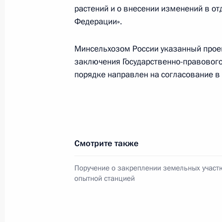
4 февраля 2014 года, 12:40
растений и о внесении изменений в о
Федерации».
Совещание с членами Правительст
Минсельхозом России указанный проек
заключения Государственно-правового
29 января 2014 года, 15:35
порядке направлен на согласование в
Внесены изменения в Земельный к
законодательные акты
30 декабря 2013 года, 15:05
Смотрите также
Поручение о закреплении земельных участ
опытной станцией
В законодательство внесены изме
использование земельных участков
области