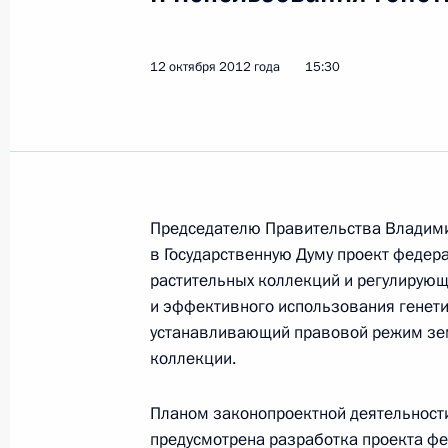
Внесены изменения в Кодекс об а
12 октября 2012 года
15:30
правонарушениях
2 апреля 2014 года, 15:20
Внесены изменения в закон об об
Председателю Правительства Владимир
законодательных и исполнительных
в Государственную Думу проект федер
Федерации
растительных коллекций и регулирующ
12 марта 2014 года, 16:35
и эффективного использования генетич
устанавливающий правовой режим зем
коллекции.
Подписан закон, усиливающий отве
за неиспользование земельного уч
Планом законопроектной деятельности
предусмотрена разработка проекта фе