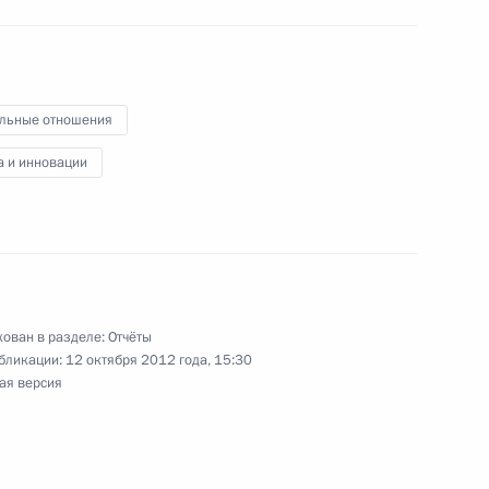
шение правового режима
льные отношения
а и инновации
 Градостроительный кодексы
ован в разделе:
Отчёты
бликации:
12 октября 2012 года, 15:30
ая версия
ействии развитию жилищного