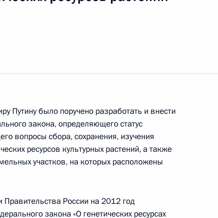
дминистративных
щих принципах организации
у Путину было поручено разработать и внести
 органов власти субъектов
ального закона, определяющего статус
его вопросы сбора, сохранения, изучения
еских ресурсов культурных растений, а также
ельных участков, на которых расположены
тственность
астка сельхозназначения
 Правительства России на 2012 год
дерального закона «О генетических ресурсах