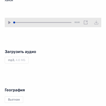
Ханой
00:00
Загрузить аудио
mp3,
4.6 МБ
География
Вьетнам