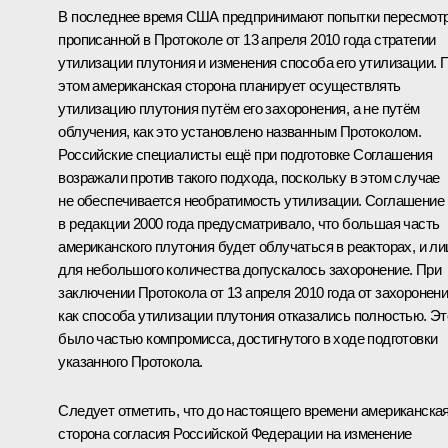
В последнее время США предпринимают попытки пересмот
прописанной в Протоколе от 13 апреля 2010 года стратегии
утилизации плутония и изменения способа его утилизации. 
этом американская сторона планирует осуществлять
утилизацию плутония путём его захоронения, а не путём
облучения, как это установлено названным Протоколом.
Российские специалисты ещё при подготовке Соглашения
возражали против такого подхода, поскольку в этом случае
не обеспечивается необратимость утилизации. Соглашение
в редакции 2000 года предусматривало, что большая часть
американского плутония будет облучаться в реакторах, и л
для небольшого количества допускалось захоронение. При
заключении Протокола от 13 апреля 2010 года от захоронен
как способа утилизации плутония отказались полностью. Эт
было частью компромисса, достигнутого в ходе подготовки
указанного Протокола.
Следует отметить, что до настоящего времени американска
сторона согласия Российской Федерации на изменение