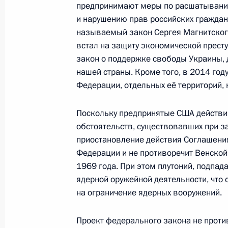
предпринимают меры по расшатывани
18 апреля 2016 года, 20:00
и нарушению прав российских граждан.
называемый закон Сергея Магнитского
встал на защиту экономической престу
закон о поддержке свободы Украины,
Встреча с госсекретарём США Джо
нашей страны. Кроме того, в 2014 го
24 марта 2016 года, 19:40
Федерации, отдельных её территорий, 
Поскольку предпринятые США действи
Телефонный разговор с Президен
обстоятельств, существовавших при з
приостановление действия Соглашения
15 марта 2016 года, 00:20
Федерации и не противоречит Венско
1969 года. При этом плутоний, подпад
ядерной оружейной деятельности, что 
Обращение Владимира Путина в св
на ограничение ядерных вооружений.
заявления России и США по Сирии
Проект федерального закона не прот
22 февраля 2016 года, 21:50