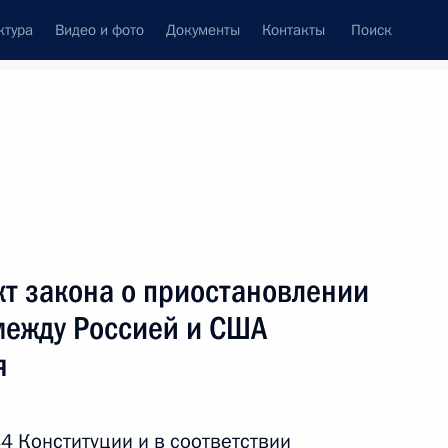
ктура
Видео и фото
Документы
Контакты
Поиск
Все темы
Подписаться на ленту
результатов
кт закона о приостановлении
ть следующие материалы
между Россией и США
я
вычайным и Полномочным
84 Конституции и в соответствии