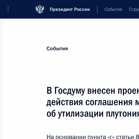
Президент России
События
Стру
Материалы по выбранной теме
События
Соединённые Штаты Америки,
316 
В Госдуму внесен прое
Показа
действия соглашения 
об утилизации плутони
Анатолий Антонов назначен Чрез
Послом России в США
На основании пункта «г» статьи 
21 августа 2017 года, 14:45