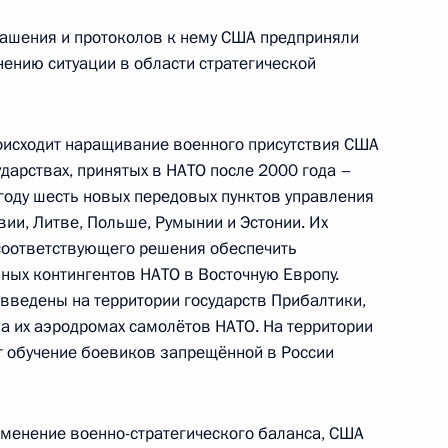
том США Бараком Обамой
глашения и протоколов к нему США предприняли
нению ситуации в области стратегической
оисходит наращивание военного присутствия США
раку Обаме с национальным
ударствах, принятых в НАТО после 2000 года –
году шесть новых передовых пунктов управления
ии, Литве, Польше, Румынии и Эстонии. Их
 соответствующего решения обеспечить
ных контингентов НАТО в Восточную Европу.
ведены на территории государств Прибалтики,
Бараку Обаме
а их аэродромах самолётов НАТО. На территории
т обучение боевиков запрещённой в России
менение военно-стратегического баланса, США
том США Бараком Обамой