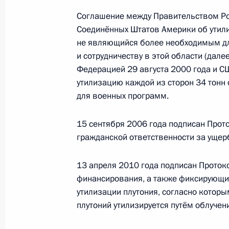
14 ноября 2016 года, 22:30
Соглашение между Правительством Р
Соединённых Штатов Америки об утили
не являющийся более необходимым дл
Поздравление Дональду Трампу с п
и сотрудничеству в этой области (дал
Президента Соединённых Штатов 
Федерацией 29 августа 2000 года и С
9 ноября 2016 года, 11:30
утилизацию каждой из сторон 34 тонн
для военных программ.
15 сентября 2006 года подписан Прот
Подписан Указ о приёме в граждан
гражданской ответственности за ущер
3 ноября 2016 года, 12:00
13 апреля 2010 года подписан Проток
финансирования, а также фиксирующий
Подписан закон о приостановлении
утилизации плутония, согласно котор
Россией и США об утилизации плут
плутоний утилизируется путём облучен
31 октября 2016 года, 15:10