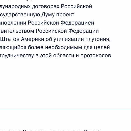
дународных договорах Российской
осударственную Думу проект
тановлении Российской Федерацией
льдом Трампом
авительством Российской Федерации
Штатов Америки об утилизации плутония,
являющийся более необходимым для целей
рудничеству в этой области и протоколов
 Киссинджером
том США Дональдом Трампом