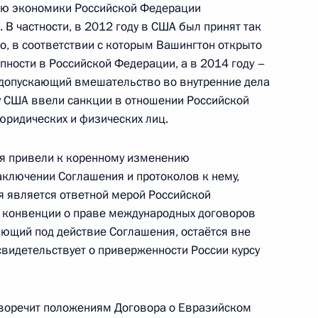
ю экономики Российской Федерации
 В частности, в 2012 году в США был принят так
, в соответствии с которым Вашингтон открыто
пности в Российской Федерации, а в 2014 году –
 допускающий вмешательство во внутренние дела
ном Керри
ду США ввели санкции в отношении Российской
юридических и физических лиц.
я привели к коренному изменению
том США Бараком Обамой
аключении Соглашения и протоколов к нему,
 является ответной мерой Российской
й конвенции о праве международных договоров
ающий под действие Соглашения, остаётся вне
свидетельствует о приверженности России курсу
язи с принятием совместного
иворечит положениям Договора о Евразийском