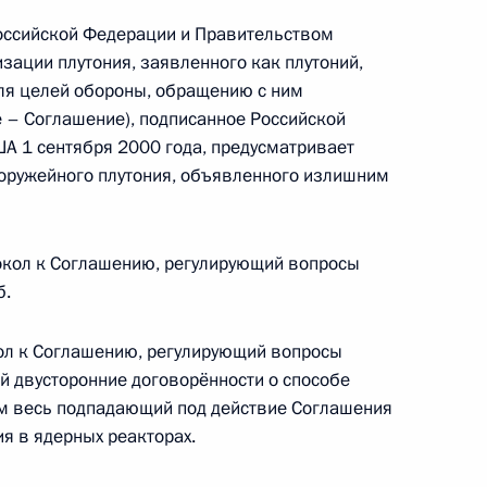
оссийской Федерации и Правительством
зации плутония, заявленного как плутоний,
я целей обороны, обращению с ним
обедой на выборах
ее – Соглашение), подписанное Российской
Америки
ША 1 сентября 2000 года, предусматривает
 оружейного плутония, объявленного излишним
окол к Соглашению, регулирующий вопросы
ство России Стивена Сигала
б.
ол к Соглашению, регулирующий вопросы
 двусторонние договорённости о способе
 действия соглашения между
ым весь подпадающий под действие Соглашения
ония
ия в ядерных реакторах.