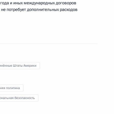
 года и иных международных договоров
 не потребует дополнительных расходов
том США Бараком Обамой
инённые Штаты Америки
няя политика
ональная безопасность