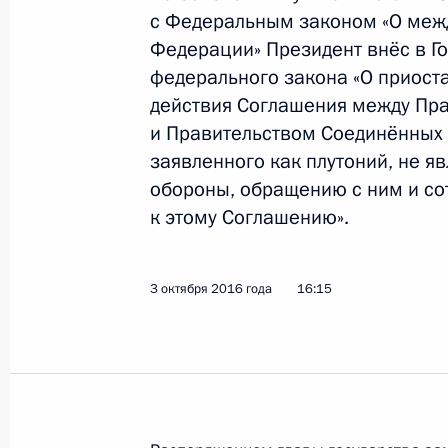
с Федеральным законом «О меж
Федерации» Президент внёс в Г
федерального закона «О приос
Встреча с Президентом США Дона
действия Соглашения между Пр
7 июля 2017 года, 19:30
и Правительством Соединённых 
заявленного как плутоний, не 
обороны, обращению с ним и сот
Сергей Иванов встретился с Генри
к этому Соглашению».
30 июня 2017 года, 13:30
3 октября 2016 года
16:15
Телефонный разговор с Президен
2 мая 2017 года, 21:30