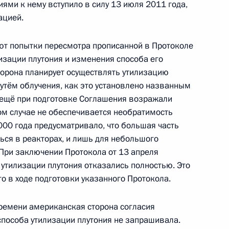
ями к нему вступило в силу 13 июля 2011 года,
ацией.
приостановлении действия
т попытки пересмотра прописанной в Протоколе
б утилизации плутония
лизации плутония и изменения способа его
торона планирует осуществлять утилизацию
 путём облучения, как это установлено названным
 ещё при подготовке Соглашения возражали
том случае не обеспечивается необратимость
ком Обамой
000 года предусматривало, что большая часть
ься в реакторах, и лишь для небольшого
 При заключении Протокола от 13 апреля
 утилизации плутония отказались полностью. Это
о в ходе подготовки указанного Протокола.
ном Керри
времени американская сторона согласия
пособа утилизации плутония не запрашивала.