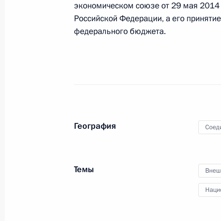
экономическом союзе от 29 мая 2014
Российской Федерации, а его принятие
федерального бюджета.
Телефонный разговор с Президен
14 февраля 2016 года, 12:05
Встреча с Генри Киссинджером
4 февраля 2016 года, 17:00
География
Соед
Встреча с Генри Киссинджером
Темы
Внеш
3 февраля 2016 года, 16:55
Наци