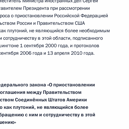
еститель Министра иностранных дел Сергей
том США Дональдом Трампом
авителем Президента при рассмотрении
роса о приостановлении Российской Федерацией
ьством России и Правительством США
 как плутоний, не являющийся более необходимым
 сотрудничеству в этой области, подписанного
том США Дональдом Трампом
шингтоне 1 сентября 2000 года, и протоколов
сентября 2006 года и 13 апреля 2010 года.
Бараку Обаме
едерального закона «О приостановлении
Соглашения между Правительством
ьством Соединённых Штатов Америки
го как плутоний, не являющийся более
м президентом Соединённых
ращению с ним и сотрудничеству в этой
ом
ашению»