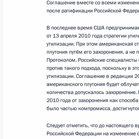
Соглашение вместе со всеми изменени
после ратификации Российской Федер
В Госдуму внесен проект закона о 
В последнее время США предпринимаю
соглашения между Россией и США о
от 13 апреля 2010 года стратегии ути
утилизации. При этом американская с
3 октября 2016 года, 16:15
плутония путём его захоронения, а не
Протоколом. Российские специалисты
против такого подхода, поскольку в э
Встреча с Президентом США Бара
утилизации. Соглашение в редакции 2
5 сентября 2016 года, 09:50
американского плутония будет облучат
количества допускалось захоронение.
2010 года от захоронения как способа
было частью компромисса, достигнутог
Встреча с госсекретарём США Джо
14 июля 2016 года, 22:10
Следует отметить, что до настоящего 
Российской Федерации на изменение с