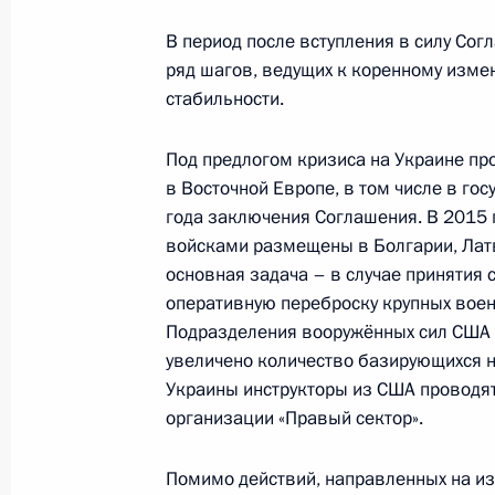
Телефонный разговор с Президен
В период после вступления в силу Со
ряд шагов, ведущих к коренному изме
6 июля 2016 года, 21:00
стабильности.
Под предлогом кризиса на Украине пр
Поздравление Президенту США Ба
в Восточной Европе, в том числе в гос
праздником – Днём независимости
года заключения Соглашения. В 2015 
войсками размещены в Болгарии, Латв
4 июля 2016 года, 12:15
основная задача – в случае принятия
оперативную переброску крупных воен
Подразделения вооружённых сил США в
Соболезнования Президенту США 
увеличено количество базирующихся н
12 июня 2016 года, 20:40
Украины инструкторы из США проводя
организации «Правый сектор».
Помимо действий, направленных на из
Телефонный разговор с Президен