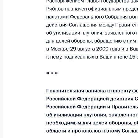
Распоряжением главы государства зам
Телефонный разговор с Президен
Рябков назначен официальным предст
4 апреля 2017 года, 02:15
палатами Федерального Собрания воп
действия Соглашения между Правител
об утилизации плутония, заявленного
для целей обороны, обращению с ним и
Телефонный разговор с Президен
в Москве 29 августа 2000 года и в Ва
28 января 2017 года, 22:55
к нему, подписанных в Вашингтоне 15 
* * *
Соболезнования Президенту США 
Пояснительная записка к проекту ф
5 декабря 2016 года, 16:45
Российской Федерацией действия 
Российской Федерации и Правител
об утилизации плутония, заявленно
Телефонный разговор с избранны
необходимым для целей обороны, об
Штатов Америки Дональдом Трамп
области и протоколов к этому Согл