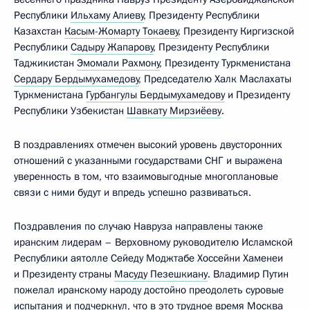
Республики
Ильхаму Алиеву
, Президенту Республики
Казахстан
Касым-Жомарту Токаеву
, Президенту Киргизской
Республики
Садыру Жапарову
, Президенту Республики
Таджикистан
Эмомали Рахмону
, Президенту Туркменистана
Сердару Бердымухамедову
, Председателю Халк Маслахаты
Туркменистана
Гурбангулы Бердымухамедову
и Президенту
Республики Узбекистан
Шавкату Мирзиёеву
.
В поздравлениях отмечен высокий уровень двусторонних
отношений с указанными государствами СНГ и выражена
уверенность в том, что взаимовыгодные многоплановые
связи с ними будут и впредь успешно развиваться.
Поздравления по случаю Навруза направлены также
иранским лидерам – Верховному руководителю Исламской
Республики аятолле Сейеду Моджтабе Хоссейни Хаменеи
и Президенту страны
Масуду Пезешкиану
. Владимир Путин
пожелал иранскому народу достойно преодолеть суровые
испытания и подчеркнул, что в это трудное время Москва