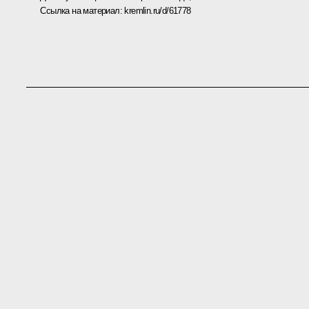
Ссылка на материал:
kremlin.ru/d/61778