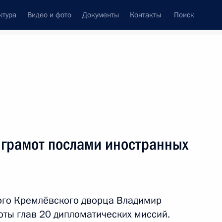
ктура
Видео и фото
Документы
Контакты
Поиск
Все темы
Подписаться на ленту
 грамот послами иностранных
кистана Шехбазом Шарифом
ого Кремлёвского дворца Владимир
кистана Шехбазом Шарифом
оты глав 20 дипломатических миссий.