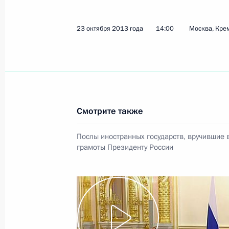
3 июля 2024 года, 13:45
23 октября 2013 года
14:00
Москва, Кре
Подписан закон о ратификации Пр
порядок урегулирования задолженн
Россией
12 декабря 2023 года, 13:05
Смотрите также
Послы иностранных государств, вручившие
Встреча с исполняющим обязаннос
грамоты Президенту России
Пакистана Анваром Какаром
17 октября 2023 года, 18:35
Встреча с Премьер-министром Па