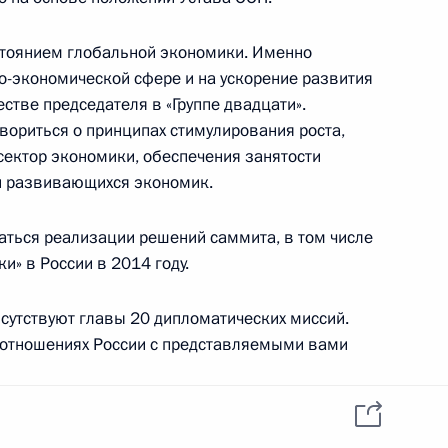
стоянием глобальной экономики. Именно
о-экономической сфере и на ускорение развития
на с Днём независимости
стве председателя в «Группе двадцати».
вориться о принципах стимулирования роста,
ектор экономики, обеспечения занятости
 и развивающихся экономик.
кистана Навазом Шарифом
ться реализации решений саммита, в том числе
и» в России в 2014 году.
сутствуют главы 20 дипломатических миссий.
 отношениях России с представляемыми вами
мьер-министру Исламской
ают взаимовыгодные и традиционно