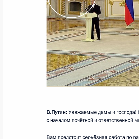
15 сентября 2022 года, 13:10
Встреча с Премьер-министром Пак
24 февраля 2022 года, 17:00
24 февраля в Москве состоятся пе
с Премьер-министром Пакистана 
22 февраля 2022 года, 17:00
В.Путин:
Уважаемые дамы и господа! 
Телефонный разговор с Премьер-м
с началом почётной и ответственной м
Ханом
Вам предстоит серьёзная работа по р
17 января 2022 года, 13:35