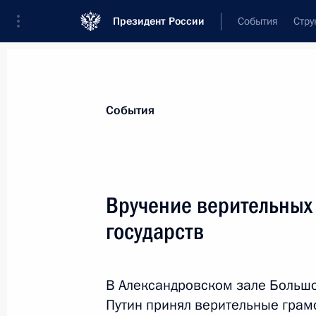
Президент России
События
Стру
Материалы по выбранной теме
События
Пакистан,
52 результата
Вручение верительных
Встреча с Премьер-министром Па
государств
2 сентября 2025 года, 14:20
В Александровском зале Больш
Встреча с Премьер-министром Па
Путин принял верительные грам