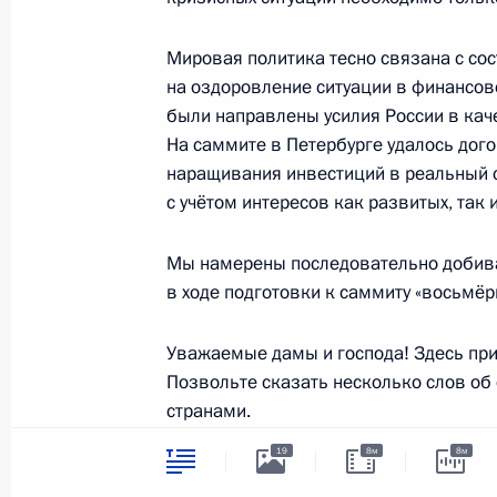
22 мая 2020 года, 15:20
Мировая политика тесно связана с со
на оздоровление ситуации в финансов
Поздравление руководству Пакиста
были направлены усилия России в каче
На саммите в Петербурге удалось дого
14 августа 2019 года, 10:00
наращивания инвестиций в реальный с
с учётом интересов как развитых, так
Встреча с Премьер-министром Па
Мы намерены последовательно добива
в ходе подготовки к саммиту «восьмёрк
9 июня 2017 года, 15:20
Уважаемые дамы и господа! Здесь при
Позвольте сказать несколько слов об
Соболезнования Президенту и Пре
странами.
Республики Пакистан
19
8м
8м
8 декабря 2016 года, 12:30
С Ливанской Республикой нас связыв