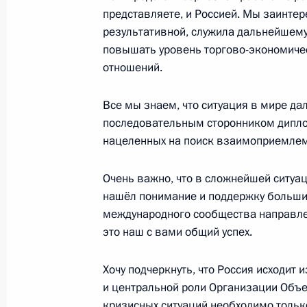
представляете, и Россией. Мы заинте
результативной, служила дальнейшему
повышать уровень торгово-экономичес
Телефонный разговор с Премьер-м
отношений.
Ханом
Все мы знаем, что ситуация в мире да
14 сентября 2021 года, 16:30
последовательным сторонником дипло
нацеленных на поиск взаимоприемлем
Телефонный разговор с Премьер-м
Очень важно, что в сложнейшей ситуац
Ханом
нашёл понимание и поддержку большинс
25 августа 2021 года, 20:50
международного сообщества направле
это наш с вами общий успех.
Хочу подчеркнуть, что Россия исходит
Соболезнования Президенту и Пре
и центральной роли Организации Объе
Республики Пакистан
кризисных ситуаций необходимо тольк