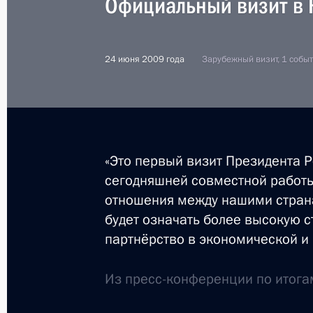
Официальный визит в
23 октября 2019 года, 18:20
24 июня 2009 года
Зарубежный визит, 1 собы
Подписан закон о ратификации До
и Нигерией о передаче для отбыва
осуждённых к лишению свободы
3 августа 2018 года, 16:20
«Это первый визит Президента Р
сегодняшней совместной работы
отношения между нашими страна
Соболезнования Президенту Нигер
будет означать более высокую 
11 декабря 2016 года, 12:45
партнёрство в экономической и
Из пресс-конференции по итога
Соболезнования Президенту Нигер