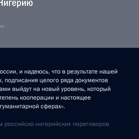
 Нигерию
тие
говора между Россией
ния наказания лиц,
оссии, и надеюсь, что в результате нашей
, подписания целого ряда документов
ми выйдут на новый уровень, который
ии Мухаммаду Бухари
степень кооперации и настоящее
 гуманитарной сферах».
м российско-нигерийских переговоров
ии Гудлаку Джонатану