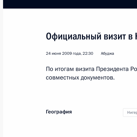
29 ноября 2014 года, 20:30
Владимир Путин принял верительн
Официальный визит в
иностранного государства
26 сентября 2012 года, 14:00
24 июня 2009 года, 22:30
Абуджа
По итогам визита Президента Р
совместных документов.
Соболезнования Президенту Нигери
в Лагосе
4 июня 2012 года, 11:30
География
Ниге
Соболезнования Президенту Нигер
23 января 2012 года, 20:00