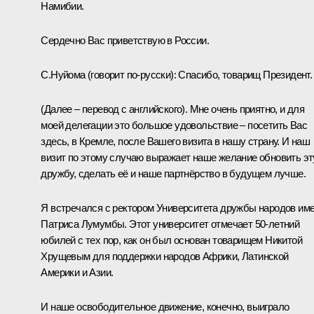
Намибии.
Сердечно Вас приветствую в России.
С.Нуйома
(говорит по‑русски)
: Спасибо, товарищ Президент.
(Далее – перевод с английского).
Мне очень приятно, и для
моей делегации это большое удовольствие – посетить Вас
здесь, в Кремле, после Вашего визита в нашу страну. И наш
визит по этому случаю выражает наше желание обновить эт
дружбу, сделать её и наше партнёрство в будущем лучше.
Я встречался с ректором Университета дружбы народов им
Патриса Лумумбы. Этот университет отмечает 50-летний
юбилей с тех пор, как он был основан товарищем Никитой
Хрущевым для поддержки народов Африки, Латинской
Америки и Азии.
И наше освободительное движение, конечно, выиграло