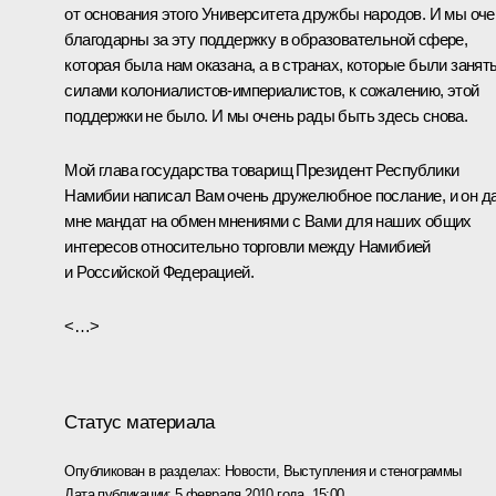
от основания этого Университета дружбы народов. И мы оче
благодарны за эту поддержку в образовательной сфере,
которая была нам оказана, а в странах, которые были занят
силами колониалистов-империалистов, к сожалению, этой
поддержки не было. И мы очень рады быть здесь снова.
Мой глава государства товарищ Президент Республики
Намибии написал Вам очень дружелюбное послание, и он д
мне мандат на обмен мнениями с Вами для наших общих
интересов относительно торговли между Намибией
и Российской Федерацией.
<…>
Статус материала
Опубликован в разделах:
Новости
,
Выступления и стенограммы
Дата публикации:
5 февраля 2010 года, 15:00