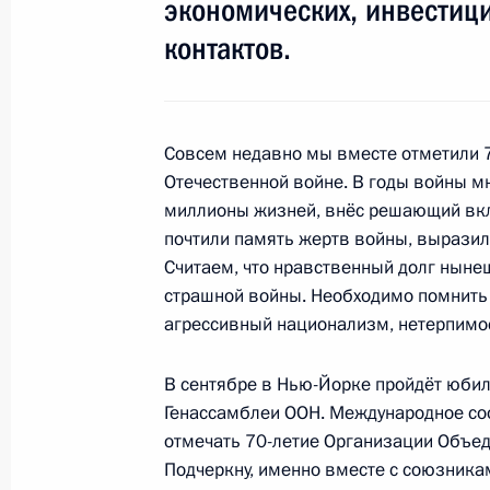
экономических, инвестиц
Президента
ресурсы
контактов.
России
Президента Ро
События
Президент России
Текущий ресурс
Структура
Конституция Росс
Совсем недавно мы вместе отметили 
Видео и фото
Государственная
Документы
Отечественной войне. В годы войны м
символика
Контакты
миллионы жизней, внёс решающий вкл
Обратиться к Пре
Поиск
почтили память жертв войны, выразил
Президент Росси
гражданам школь
Считаем, что нравственный долг ныне
возраста
Для СМИ
страшной войны. Необходимо помнить о
Виртуальный тур 
агрессивный национализм, нетерпимос
Кремлю
Подписаться
Владимир Путин 
Справочник
личный сайт
В сентябре в Нью-Йорке пройдёт юбил
Дикая природа Ро
Генассамблеи ООН. Международное со
Версия для людей
с ограниченными
отмечать 70-летие Организации Объе
возможностями
Подчеркну, именно вместе с союзника