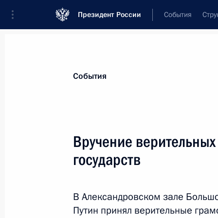
Президент России
События
Стру
Материалы по выбранной теме
События
Монако,
9 результатов
Вручение верительных
Алексей Мешков назначен Чрезвы
Послом России во Франции и в Кн
государств
по совместительству
23 октября 2017 года, 13:40
В Александровском зале Больш
Путин принял верительные грам