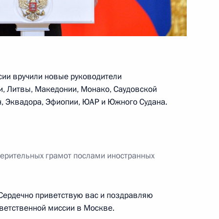
 Альбертом II
сии вручили новые руководители
и, Литвы, Македонии, Монако, Саудовской
н, Эквадора, Эфиопии, ЮАР и Южного Судана.
Князя Монако Альберта II
верительных грамот послами иностранных
поздравили Владимира Путина
Сердечно приветствую вас и поздравляю
ветственной миссии в Москве.