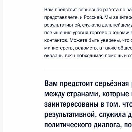
Вам предстоит серьёзная работа по р
представляете, и Россией. Мы заинте
Церемония вручения верительных 
результативной, служила дальнейшему
государств
повышению уровня торгово-экономиче
5 февраля 2010 года, 14:00
контактов. Можете быть уверены, что 
министерств, ведомств, а также общес
оказаны вся необходимая помощь и с
Встреча с военнослужащими Во
Вам предстоит серьёзная
между странами, которые 
26 июля 2026 года
заинтересованы в том, чт
результативной, служила
политического диалога, п
Разделы сайта
Информацион