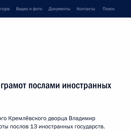
ктура
Видео и фото
Документы
Контакты
Поиск
Все темы
Подписаться на ленту
 грамот послами иностранных
чайным и Полномочным
яжестве Монако
ого Кремлёвского дворца Владимир
оты послов 13 иностранных государств.