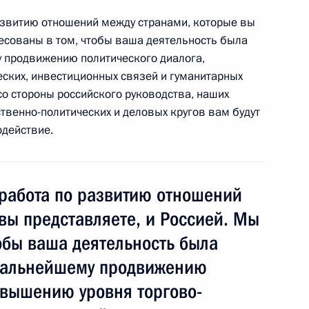
азвитию отношений между странами, которые вы
ресованы в том, чтобы ваша деятельность была
грамот послами иностранных
 продвижению политического диалога,
ских, инвестиционных связей и гуманитарных
со стороны российского руководства, наших
твенно-политических и деловых кругов вам будут
одействие.
енно-Морского Флота
 работа по развитию отношений
вы представляете, и Россией. Мы
обы ваша деятельность была
 дальнейшему продвижению
овышению уровня торгово-
ные
Официальные
Правовая и