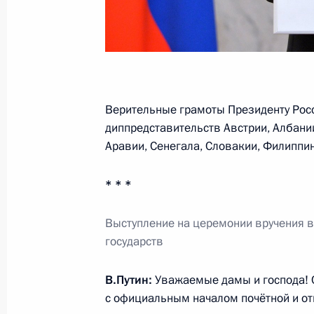
28 мая 2015 года, 15:40
Встреча с правящим Князем Монако
4 октября 2013 года, 19:00
Верительные грамоты Президенту Рос
диппредставительств Австрии, Албани
Аравии, Сенегала, Словакии, Филиппи
Владимир Путин примет правящего 
* * *
1 октября 2013 года, 11:00
Выступление на церемонии вручения 
государств
Главы государств и правительств 
с Днём рождения
В.Путин:
Уважаемые дамы и господа! 
7 октября 2012 года, 18:30
с официальным началом почётной и от