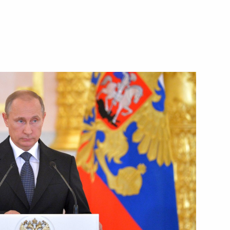
 Альбертом II
ьберт II открыли выставку
истории»
м II
ами иностранных государств