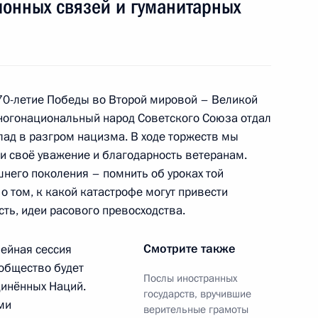
ионных связей и гуманитарных
сетевые ресурсы
техническая
ссии
Президента России
информация
MAX
О портале
ВКонтакте
Об использовании
ии
информации сайта
70-летие Победы во Второй мировой – Великой
Rutube
О персональных
Telegram-канал
ногонациональный народ Советского Союза отдал
данных пользователей
YouTube
ад в разгром нацизма. В ходе торжеств мы
зиденту
Написать в редакцию
и своё уважение и благодарность ветеранам.
и —
ного
шнего поколения – помнить об уроках той
 том, к какой катастрофе могут привести
по
ть, идеи расового превосходства.
—
Смотрите также
ейная сессия
ссии
общество будет
Послы иностранных
динённых Наций.
государств, вручившие
ми
верительные грамоты