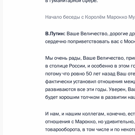
в гуманитарной сфере.
Начало беседы с Королём Марокко Му
Официальный визит в Королевство
7 сентября 2006 года
В.Путин:
Ваше Величество, дорогие др
сердечно поприветствовать вас с Мос
Мы очень рады, Ваше Величество, при
в столице России, и особенно в этом го
потому что ровно 50 лет назад Ваш оте
Встреча с военнослужащими Во
фактически установил отношения межд
26 июля 2026 года
развиваются все эти годы. Уверен, Ва
будет хорошим толчком в развитии на
И нам, и нашим коллегам, конечно, ес
отношения с Марокко, но удивительно
Разделы сайта
Информацион
товарооборота, в том числе и по нек
Президента
ресурсы