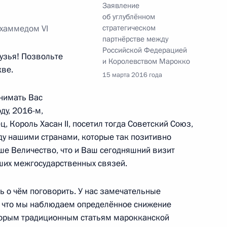
Заявление
об углублённом
хаммедом VI
стратегическом
 Марокко
партнёрстве между
Российской Федерацией
узья! Позвольте
и Королевством Марокко
кве.
15 марта 2016 года
нимать Вас
ду, 2016-м,
ц, Король Хасан II, посетил тогда Советский Союз,
енно-Морского Флота
у нашими странами, которые так позитивно
ше Величество, что и Ваш сегодняшний визит
ших межгосударственных связей.
ть о чём поговорить. У нас замечательные
, что мы наблюдаем определённое снижение
ные
Официальные
Правовая и
оторым традиционным статьям марокканской
сетевые ресурсы
техническая