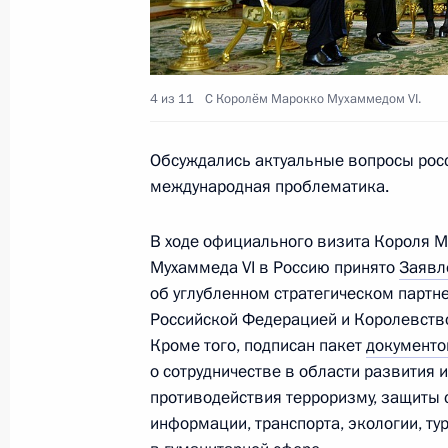
Начальник Управления Президента
4 из 11
С Королём Марокко Мухаммедом VI.
и кадров Сергей Дубик принял уча
антикоррупционном форуме
Обсуждались актуальные вопросы росс
24 октября 2011 года, 15:00
международная проблематика.
В ходе официального визита Короля 
Соболезнования Королю Марокко 
Мухаммеда VI в Россию принято
Заявл
об углубленном стратегическом партн
26 июля 2011 года, 20:30
Российской Федерацией и Королевств
Кроме того, подписан пакет
документо
о сотрудничестве в области развития 
Соболезнования Королю Марокко 
противодействия терроризму, защиты 
20 февраля 2010 года, 18:30
информации, транспорта, экологии, ту