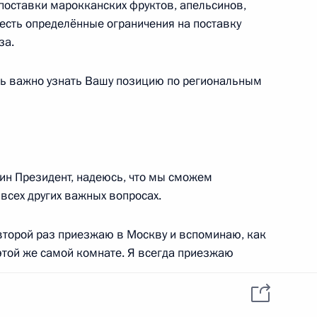
 поставки марокканских фруктов, апельсинов,
ссии
Президента России
информация
с есть определённые ограничения на поставку
за.
MAX
О портале
ВКонтакте
Об использовании
ии
информации сайта
Rutube
нь важно узнать Вашу позицию по региональным
О персональных
Telegram-канал
данных пользователей
YouTube
зиденту
Написать в редакцию
и —
ного
ин Президент, надеюсь, что мы сможем
по
 всех других важных вопросах.
—
второй раз приезжаю в Москву и вспоминаю, как
ссии
этой же самой комнате. Я всегда приезжаю
тельную делегацию и надеюсь, что министры,