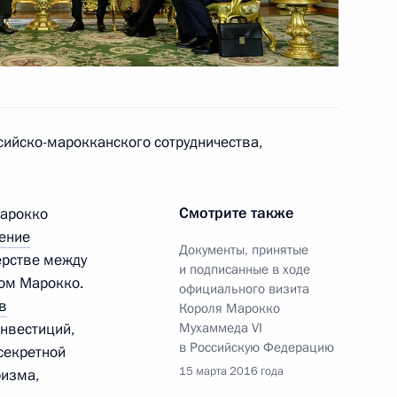
 по вопросам госслужбы
стие в глобальном
ийско-марокканского сотрудничества,
Смотрите также
Марокко
Мухаммеду VI
ение
Документы, принятые
ерстве между
и подписанные в ходе
ом Марокко.
официального визита
в
Короля Марокко
инвестиций,
Мухаммеда VI
Мухаммеду VI
в Российскую Федерацию
секретной
15 марта 2016 года
ризма,