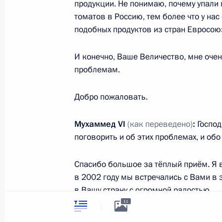
продукции. Не понимаю, почему упали
России
Президента Ро
томатов в Россию, тем более что у на
подобных продуктов из стран Евросою
События
Президент России
Текущий ресурс
Структура
Конституция Росс
Видео и фото
И конечно, Ваше Величество, мне оче
Государственная
Документы
проблемам.
символика
Контакты
Обратиться к Пре
Поиск
Добро пожаловать.
Президент Росси
гражданам школь
возраста
Для СМИ
Мухаммед
VI
(как переведено)
:
Господ
Виртуальный тур 
Кремлю
поговорить и об этих проблемах, и обо
Подписаться
Владимир Путин 
Справочник
личный сайт
Спасибо большое за тёплый приём. Я 
Дикая природа Ро
Версия для людей
в 2002 году мы встречались с Вами в 
с ограниченными
в Вашу страну с огромной радостью.
возможностями
11
English
Я привез с собой довольно представи