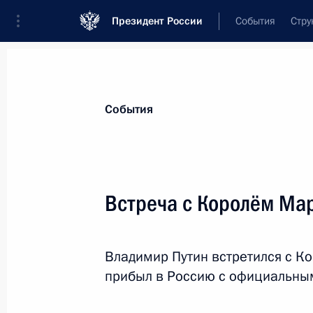
Президент России
События
Стру
Материалы по выбранной теме
События
Марокко,
9 результатов
Встреча с Королём Ма
Подписан закон о ратификации Ко
и Марокко о выдаче
27 июля 2017 года, 09:35
Владимир Путин встретился с К
прибыл в Россию с официальны
Александр Бедрицкий принял участ