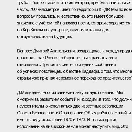
труба – более тысячи ста километров, причём значительная
часть, 700 километров, идёт по территории КНДР. Мы по все
вопросам прошлись, и, естественно, это имеет большое
значение с учётом той напряженности, которая сохраняется
на Корейском полуострове, наметили планы для
сотрудничества на будущее.
Вопрос:
Дмитрий Анатольевич, возвращаясь к международн
повестке – как Россия собирается выстраивать свои
отношения с Триполи в свете последних сообщений
об успехах повстанцев, о бегстве Каддафи, о том, что многи
страны уже признали временное переходное правительство
Д.Медведев:
Россия занимает аккуратную позицию. Мы
смотрим за развитием событий и исходим из того, что долж
неукоснительно исполняться две известные резолюции
Совета Безопасности Организации Объединённых Наций, я
имею в виду резолюции 1970 и 1973. И только при их
исполнении на ливийской земле может наступить мир. Это