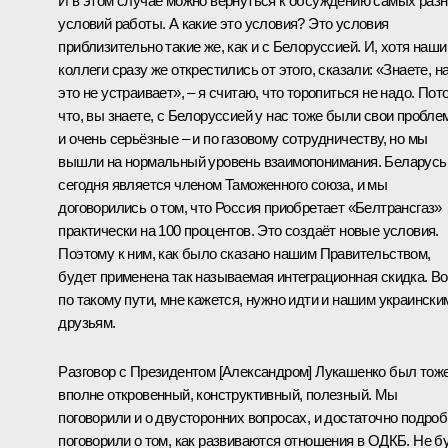
И в этом случае можно вернуться к обсуждению самых раз
условий работы. А какие это условия? Это условия
приблизительно такие же, как и с Белоруссией. И, хотя наши
коллеги сразу же открестились от этого, сказали: «Знаете, н
это не устраивает», – я считаю, что торопиться не надо. Пот
что, вы знаете, с Белоруссией у нас тоже были свои пробл
и очень серьёзные – и по газовому сотрудничеству, но мы
вышли на нормальный уровень взаимопонимания. Беларусь
сегодня является членом Таможенного союза, и мы
договорились о том, что Россия приобретает «Белтрансгаз»
практически на 100 процентов. Это создаёт новые условия.
Поэтому к ним, как было сказано нашим Правительством,
будет применена так называемая интеграционная скидка. Во
по такому пути, мне кажется, нужно идти и нашим украински
друзьям.
Разговор
с Президентом
[Александром] Лукашенко
был тож
вполне откровенный, конструктивный, полезный. Мы
поговорили и о двусторонних вопросах, и достаточно подро
поговорили о том, как развиваются отношения в
ОДКБ
. Не б