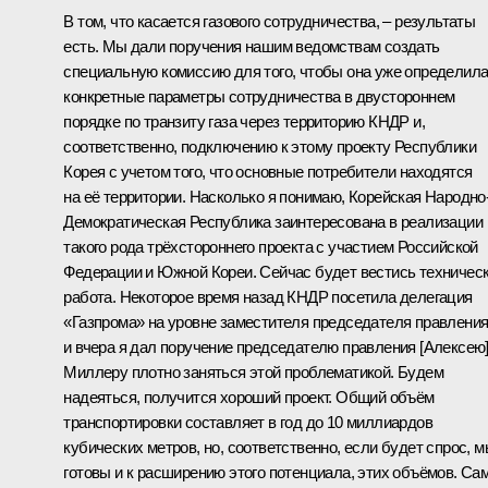
В том, что касается газового сотрудничества, – результаты
есть. Мы дали поручения нашим ведомствам создать
специальную комиссию для того, чтобы она уже определил
конкретные параметры сотрудничества в двустороннем
порядке по транзиту газа через территорию КНДР и,
соответственно, подключению к этому проекту Республики
Корея с учетом того, что основные потребители находятся
на её территории. Насколько я понимаю, Корейская Народно
Демократическая Республика заинтересована в реализации
такого рода трёхстороннего проекта с участием Российской
Федерации и Южной Кореи. Сейчас будет вестись техничес
работа. Некоторое время назад КНДР посетила делегация
«Газпрома» на уровне заместителя председателя правления
и вчера я дал поручение председателю правления
[Алексею
Миллеру
плотно заняться этой проблематикой. Будем
надеяться, получится хороший проект. Общий объём
транспортировки составляет в год до 10 миллиардов
кубических метров, но, соответственно, если будет спрос, 
готовы и к расширению этого потенциала, этих объёмов. Са