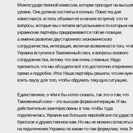
Межгосударственной комиссии, которая проходит на высше
уровне. Она должна состояться осенью. Повестка дня
известная (я, кстати, объявил её в начале встречи): это те
вопросы, которые мы считаем актуальными и по которым н
украинские партнёры придерживаются той же позиции,
а именно развитие двустороннего экономического
сотрудничества, интеграция, включая возможности того, чт
Украина вступила в
Таможенный союз
, и вопросы газового
сотрудничества, потому что они очень сложные. Надо
признаться, что мы обсудили всё это достаточно откровенно
прямо и подробно. Итог. Наши партнёры решили, что им нуж
взять паузу для того, чтобы обдумать текущую ситуацию.
Единственное, о чём я бы хотел сказать, так это о том, что
Таможенный союз – это высшая форма интеграции. И мы
действительно заинтересованы в том, чтобы туда
подключилась Украина как большое европейское государств
братское и дружественное нам. Но мы не можем согласитьс
на подключение Украины по каким‑то там формулам, типа 3+