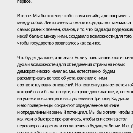
первое.
Второе. Мы бы хотели, чтобы сами ливийцы договорились
между собой. Ливия очень сложное государство: там масса
самых разных племён, кланов, и то, что Каддафи поддержи
некий баланс между ними, создавало возможности для того,
чтобы государство развивалось как единое.
Что будет дальше, я не знаю. Если у повстанцев хватит сил
духа и возможностей для объединения страны на новых
демократических началах, мы, естественно, будем
рассматривать вопрос об установлении с ними
соответствующих отношений. Но пока ситуация остаётся той
которой она и была: по сути, в стране двоевластие, и, несмо
на успехи повстанцев в наступлении на Триполи, Каддафи
и его приверженцы сохраняют определённое влияние
и определённый военный потенциал. Мы бы хотели, чтобы 
как можно быстрее прекратилось, чтобы они сели за стол
переговоров и достигли соглашения о будущем Ливии. И ещ
раз хотел бы сказать, что мы заинтересованы в сохранении