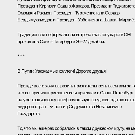
Президент Киргизии
Садыр Жапаров
, Президент Таджикист
Эмомали Рахмон
, Президент Туркменистана
Сердар
Бердымухамедов
и Президент Узбекистана
Шавкат Мирзиё
Традиционная неформальная встреча глав государств СНГ
проходит в Санкт-Петербурге 26–27 декабря.
* * *
В.Путин:
Уважаемые коллеги! Дорогие друзья!
Прежде всего хочу выразить признательность всем вам за т
что вы приняли приглашение и приехали в Санкт-Петербург
на уже традиционную неформальную предновогоднюю встр
лидеров стран – участниц Содружества Независимых
Государств.
То, что мы ещё раз собрались в таком дружеском кругу, на м