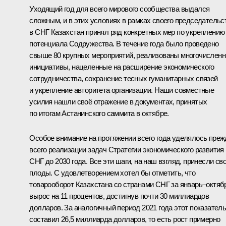
Уходящий год для всего мирового сообщества выдался
сложным, и в этих условиях в рамках своего председательс
в СНГ Казахстан принял ряд конкретных мер по укреплению
потенциала Содружества. В течение года было проведено
свыше 80 крупных мероприятий, реализованы многочислен
инициативы, нацеленные на расширение экономического
сотрудничества, сохранение тесных гуманитарных связей
и укрепление авторитета организации. Наши совместные
усилия нашли своё отражение в документах, принятых
по итогам Астанинского саммита в октябре.
Особое внимание на протяжении всего года уделялось преж
всего реализации задач Стратегии экономического развития
СНГ до 2030 года. Все эти шаги, на наш взгляд, принесли св
плоды. С удовлетворением хотел бы отметить, что
товарооборот Казахстана со странами СНГ за январь–октяб
вырос на 11 процентов, достигнув почти 30 миллиардов
долларов. За аналогичный период 2021 года этот показател
составил 26,5 миллиарда долларов, то есть рост примерно