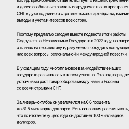
взгляд, красноречиво свидетельствует о нашем стремлении
и далее сообща выстраивать сотрудничество на пространст
СНГ в духе подлинного стратегического партнёрства, взаим
выгоды и учёта интересов всех стран.
Поэтому предлагаю сегодня вместе подвести итоги работы
Содружества Независимых Государств в 2022 году, поговор
о планах на перспективу и, разумеется, обсудить волнующи
нас всех вопросы региональной и международной повестки.
В уходящем году многоплановое взаимодействие наших
государств развивалось в целом успешно. Это подтверждае
устойчивый рост товарооборота между нами и Россией
со всеми странами СНГ.
За январь–октябрь он увеличился на 6,6 процента,
до 81,5 миллиарда долларов. Есть основания рассчитывать,
что по итогам текущего года он достигнет 100 миллиардов
долларов.