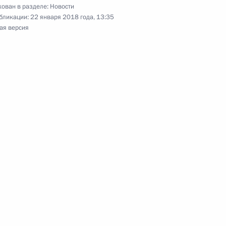
ован в разделе:
Новости
бликации:
22 января 2018 года, 13:35
ая версия
а Нурсултаном Назарбаевым
ом Казахстана Нурсултаном
а Нурсултаном Назарбаевым