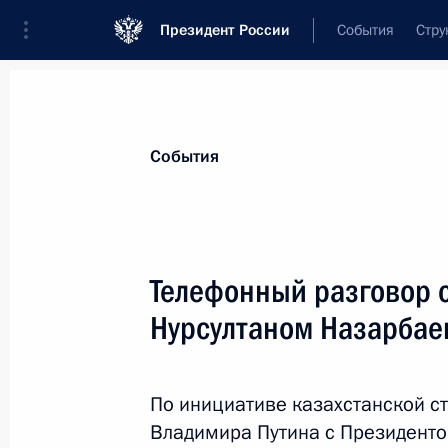
Президент России
События
Стру
Материалы по выбранной теме
События
Казахстан,
563 результата
Телефонный разговор 
Показа
Нурсултаном Назарба
Рабочая встреча с послом России в
Бородавкиным
По инициативе казахстанской с
Владимира Путина с Президенто
21 марта 2018 года, 13:30