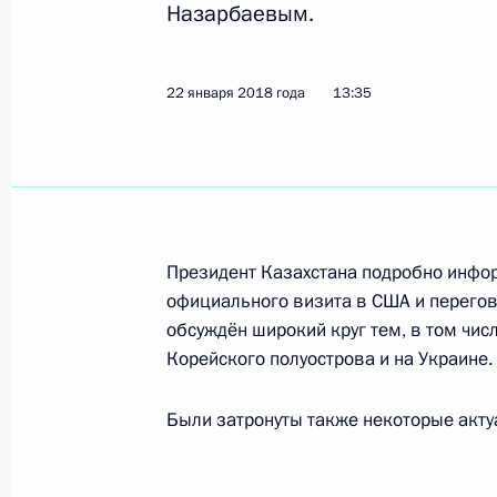
Назарбаевым.
Телефонный разговор с Президент
22 января 2018 года
13:35
Назарбаевым
19 марта 2018 года, 10:50
Телефонный разговор с Президент
Президент Казахстана подробно инфор
Назарбаевым
официального визита в США и перего
обсуждён широкий круг тем, в том числ
3 февраля 2018 года, 10:25
Корейского полуострова и на Украине.
Были затронуты также некоторые акту
Телефонный разговор с Президент
Назарбаевым