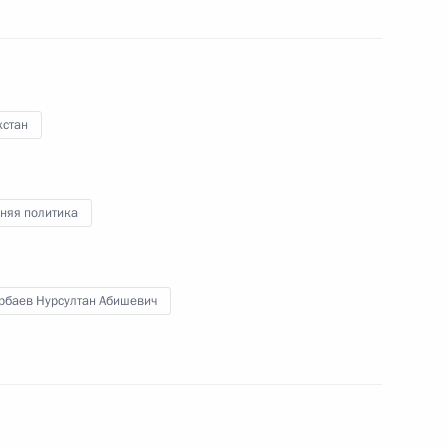
а Нурсултаном Назарбаевым
хстан
няя политика
на Нурсултану Назарбаеву
рбаев Нурсултан Абишевич
ом Казахстана Нурсултаном