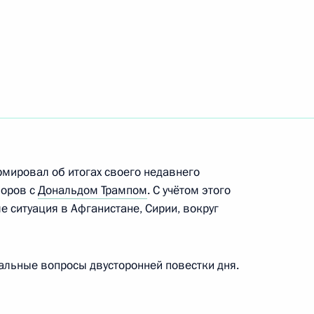
ом Казахстана Нурсултаном
ом Казахстана Нурсултаном
мировал об итогах своего недавнего
воров с
Дональдом Трампом
. С учётом этого
е ситуация в Афганистане, Сирии, вокруг
альные вопросы двусторонней повестки дня.
ом Казахстана Нурсултаном