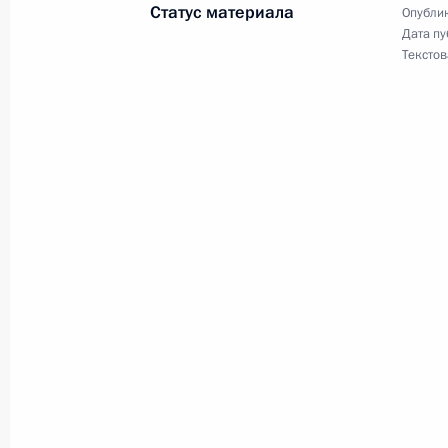
Статус материала
Опублик
Дата пу
Текстов
Встреча с Президентом Казахстан
9 ноября 2017 года, 16:15
Телефонный разговор с Президент
Назарбаевым
2 ноября 2017 года, 16:45
Встреча с Президентом Казахстан
12 октября 2017 года, 14:15