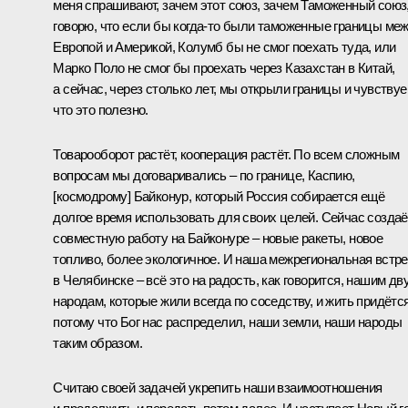
меня спрашивают, зачем этот союз, зачем
Таможенный союз
говорю, что если бы когда-то были таможенные границы ме
Европой и Америкой, Колумб бы не смог поехать туда, или
Марко Поло не смог бы проехать через Казахстан в Китай,
а сейчас, через столько лет, мы открыли границы и чувствуе
что это полезно.
Товарооборот растёт, кооперация растёт. По всем сложным
вопросам мы договаривались – по границе, Каспию,
[космодрому] Байконур, который Россия собирается ещё
долгое время использовать для своих целей. Сейчас созда
совместную работу на Байконуре – новые ракеты, новое
топливо, более экологичное. И наша межрегиональная встр
в Челябинске – всё это на радость, как говорится, нашим дв
народам, которые жили всегда по соседству, и жить придётся
потому что Бог нас распределил, наши земли, наши народы
таким образом.
Считаю своей задачей укрепить наши взаимоотношения