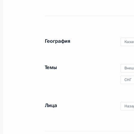
Посещение Тверского 
География
Каза
10 января 2018 года
Тверь
10 фото
Темы
Внеш
СНГ
Лица
Наза