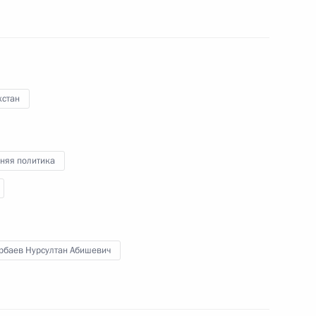
вагоностроительного завода
хстан
няя политика
рбаев Нурсултан Абишевич