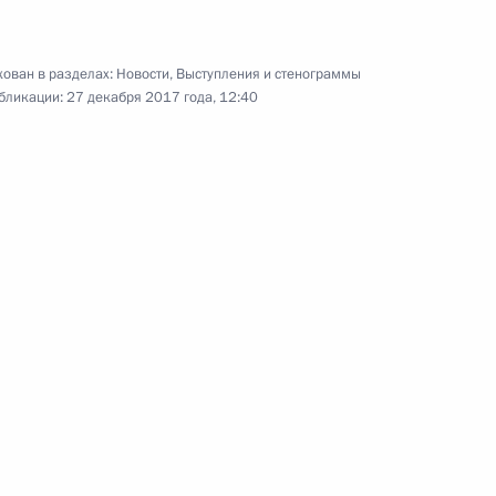
ован в разделах:
Новости
,
Выступления и стенограммы
бликации:
27 декабря 2017 года, 12:40
ащими –
ористической операции в Сирии
18 фото