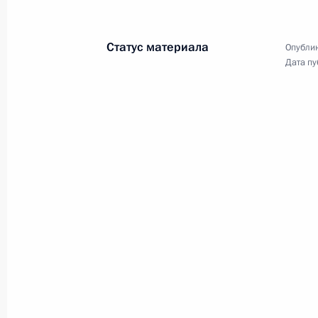
Статус материала
Опублик
Дата пу
Встреча с военнослуж
участниками антитерр
28 декабря 2017 года
Москва, Кремль