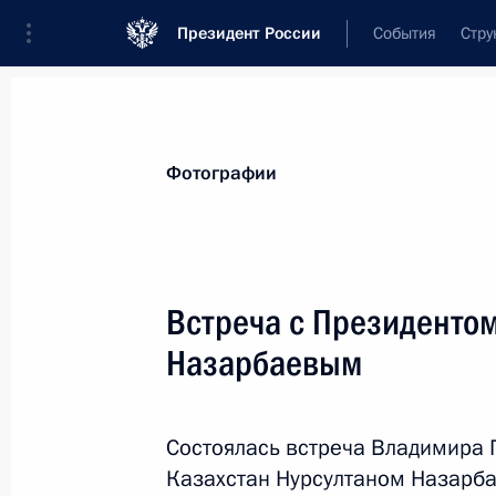
Президент России
События
Стру
Видеозаписи
Фотографии
Аудиозапи
Все материалы
Поездки
Совещания, 
Фотографии
Показа
Встреча с Президентом
Назарбаевым
Встреча со школьниками – авторам
устремлённая в будущее»
Состоялась встреча Владимира 
11 января 2018 года
Москва
8 фото
Казахстан Нурсултаном Назарб