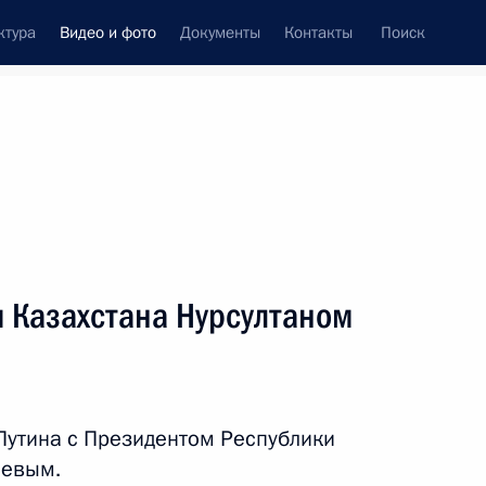
ктура
Видео и фото
Документы
Контакты
Поиск
си
встречи
Церемонии
январь, 2018
ть следующие материалы
 Казахстана Нурсултаном
и лучших сочинений на тему «Россия,
Путина с Президентом Республики
аевым.