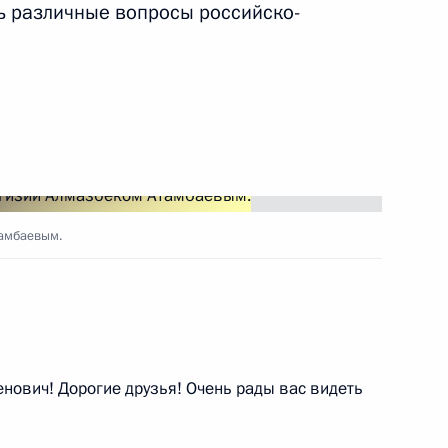
ь различные вопросы российско-
и Сооронбаю Жээнбекову
 Сооронбаем Жээнбековым
тамбаевым.
ссийско-киргизского
ческого сотрудничества
вич! Дорогие друзья! Очень рады вас видеть