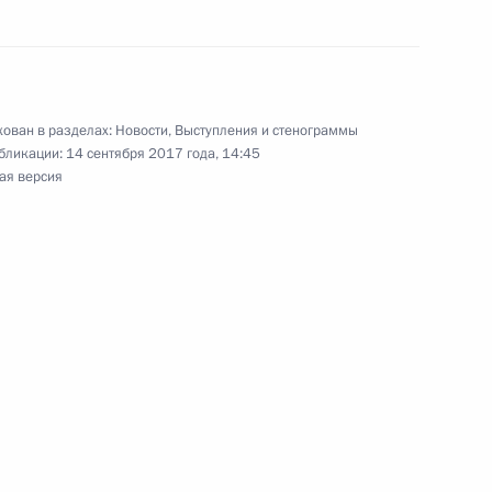
ом Киргизии Алмазбеком
ован в разделах:
Новости
,
Выступления и стенограммы
бликации:
14 сентября 2017 года, 14:45
ая версия
Алмазбеком Атамбаевым
и по случаю национального