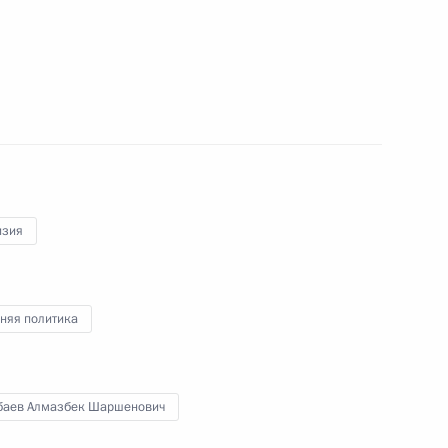
ом Киргизии Алмазбеком
ву по случаю его избрания
изия
няя политика
 Днём рождения
баев Алмазбек Шаршенович