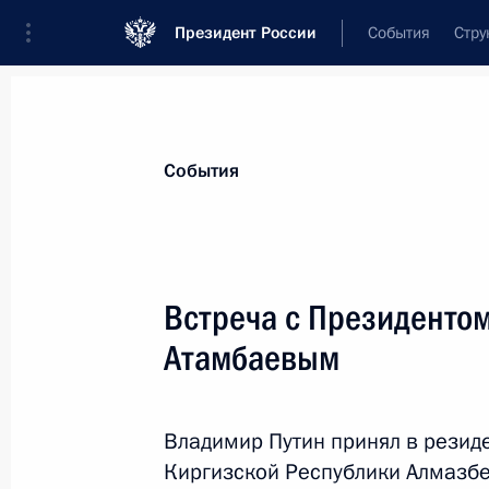
Президент России
События
Стру
Материалы по выбранной теме
События
Киргизия,
271 результат
Встреча с Президенто
Показа
Атамбаевым
Встреча с Президентом Киргизии
Владимир Путин принял в резид
28 сентября 2018 года, 12:30
Киргизской Республики Алмазбе