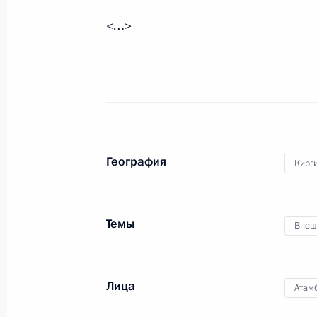
Телефонный разговор с Президент
<…>
Атамбаевым
19 октября 2017 года, 14:45
Поздравление Сооронбаю Жээнбеко
Президентом Киргизии
География
Кирг
16 октября 2017 года, 12:15
Темы
Внеш
Поздравления Владимиру Путину с
7 октября 2017 года, 13:15
Лица
Атам