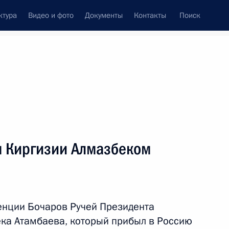
ктура
Видео и фото
Документы
Контакты
Поиск
Все темы
Подписаться на ленту
м Киргизии Алмазбеком
ть следующие материалы
 Сооронбаем Жээнбековым
енции Бочаров Ручей Президента
ка Атамбаева, который прибыл в Россию