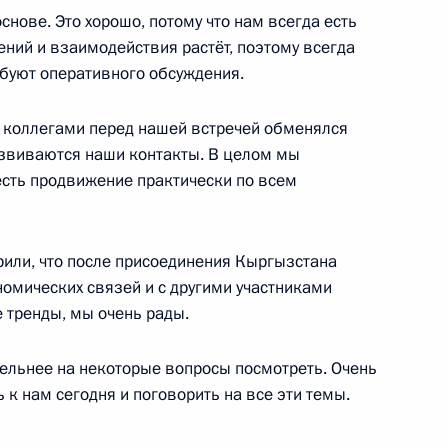
основе. Это хорошо, потому что нам всегда есть
 Сооронбаем Жээнбековым
ний и взаимодействия растёт, поэтому всегда
ебуют оперативного обсуждения.
 с коллегами перед нашей встречей обменялся
азвиваются наши контакты. В целом мы
отокола
есть продвижение практически по всем
о списании долга перед
рили, что после присоединения Кыргызстана
омических связей и с другими участниками
 тренды, мы очень рады.
тельнее на некоторые вопросы посмотреть. Очень
 к нам сегодня и поговорить на все эти темы.