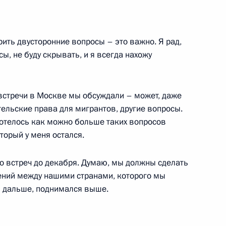
ладимира Путина
лики Сооронбаем
ить двусторонние вопросы – это важно. Я рад,
ы, не буду скрывать, и я всегда нахожу
встречи в Москве мы обсуждали – может, даже
Алмазбеком Атамбаевым
ельские права для мигрантов, другие вопросы.
 хотелось как можно больше таких вопросов
оторый у меня остался.
ько встреч до декабря. Думаю, мы должны сделать
ом Киргизии Алмазбеком
шений между нашими странами, которого мы
я дальше, поднимался выше.