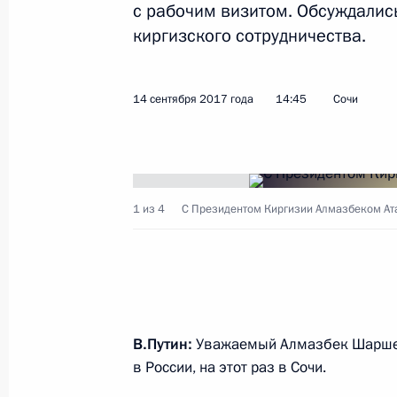
с рабочим визитом. Обсуждалис
киргизского сотрудничества.
Поздравление Президенту Киргизи
с Днём независимости республики
14 сентября 2017 года
14:45
Сочи
31 августа 2018 года, 10:00
Встреча с Президентом Киргизии
1 из 4
С Президентом Киргизии Алмазбеком А
14 июня 2018 года, 14:30
Подписан закон о ратификации ро
договора о развитии военно-техни
В.Путин:
Уважаемый Алмазбек Шаршено
4 июня 2018 года, 17:15
в России, на этот раз в Сочи.