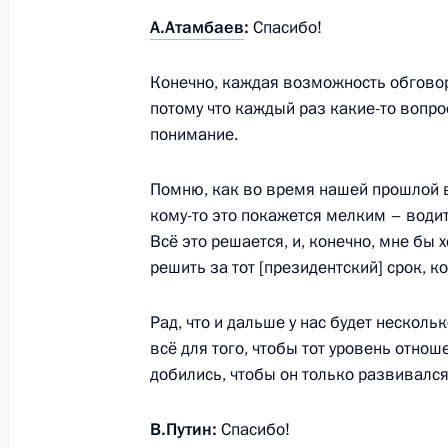
29 ноября состоятся переговоры В
А.Атамбаев
:
Спасибо!
с Президентом Киргизской Респуб
Жээнбековым
Конечно, каждая возможность обговор
потому что каждый раз какие-то вопрос
28 ноября 2017 года, 13:00
понимание.
Помню, как во время нашей прошлой 
Встреча с Президентом Киргизии 
кому-то это покажется мелким – водит
17 ноября 2017 года, 15:30
Всё это решается, и, конечно, мне бы
решить за тот [президентский] срок, к
Рад, что и дальше у нас будет нескол
Телефонный разговор с Президент
всё для того, чтобы тот уровень отно
Атамбаевым
добились, чтобы он только развивалс
8 ноября 2017 года, 18:50
В.Путин:
Спасибо!