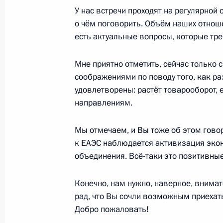
У нас встречи проходят на регулярной 
Встреча с Президентом Киргизии
о чём поговорить. Объём наших отноше
есть актуальные вопросы, которые тр
14 мая 2018 года, 14:15
Мне приятно отметить, сейчас только
соображениями по поводу того, как р
Подписан закон о ратификации пр
удовлетворены: растёт товарооборот, 
к межправсоглашению с Киргизией 
направлениям.
Россией
5 февраля 2018 года, 19:25
Мы отмечаем, и Вы тоже об этом гово
к
ЕАЭС
наблюдается активизация экон
объединения. Всё-таки это позитивные
Российско-киргизские переговоры
Конечно, нам нужно, наверное, внима
29 ноября 2017 года, 17:20
рад, что Вы сочли возможным приехать
Добро пожаловать!